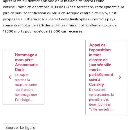
après la fin du dernier épisode de la maladie en Sierra Leone
voisine. Partie en décembre 2013 de Guinée forestière, cette épidémie, la
pire depuis l'identification du virus en Afrique centrale en 1976, s'est
propagée au Liberia et à la Sierra Leone limitrophes - ces trois pays
concentrant plus de 99% des victimes - faisant officiellement plus de
11.300 morts pour quelque 28.000 cas recensés.
Appel de
l'opposition:
Hommage à
le mot
mon père
d'ordre de
Ansoumane
journée ville
Doré
morte
partiellement
Ce papier
suivi à
reprend la
Conakry
majeure partie
du discours
De sources
hommage que
concordantes, la
j’ai rédigé...
première des
deux journées
‘’ville morte&r...
Source: Le figaro