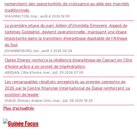
recherchent des opportunités de croissance au-delà des marchés
traditionnels
WASHINGTON, mar., août 4 2026 16:59
La première phase du parc éolien d'Ummbila Emoyeni, équipé de
turbines Goldwind, devient opérationnelle, marquant une étape
importante dans la transition énergétique équitable de l'Afrique
du Sud
JOHANNESBURG, lun., août 3 2026 00:24
Clarke Energy renforce la résilience énergétique de Capraci en Côte
d'Ivoire grâce à un projet de trigénération
ABIDJAN, Côte d'Ivoire, mer., juil. 29 2026 07:00
Les remarquables résultats enregistrés au premier semestre de
2026 par le Centre financier international de Dubaï renforcent sa
position de leader
DUBAÏ, Émirats Arabes Unis, mar., juil. 28 2026 18:29
Plus d'actualités