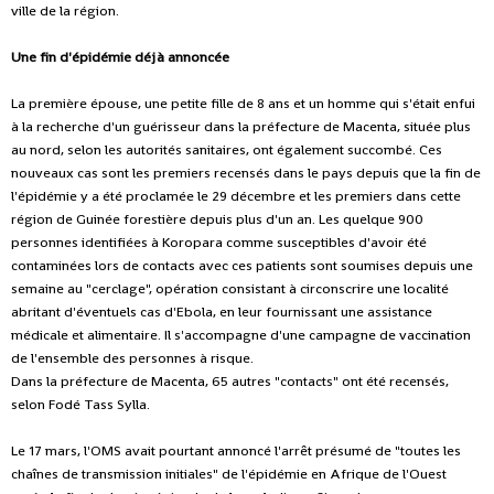
ville de la région.
Une fin d'épidémie déjà annoncée
La première épouse, une petite fille de 8 ans et un homme qui s'était enfui
à la recherche d'un guérisseur dans la préfecture de Macenta, située plus
au nord, selon les autorités sanitaires, ont également succombé. Ces
nouveaux cas sont les premiers recensés dans le pays depuis que la fin de
l'épidémie y a été proclamée le 29 décembre et les premiers dans cette
région de Guinée forestière depuis plus d'un an. Les quelque 900
personnes identifiées à Koropara comme susceptibles d'avoir été
contaminées lors de contacts avec ces patients sont soumises depuis une
semaine au "cerclage", opération consistant à circonscrire une localité
abritant d'éventuels cas d'Ebola, en leur fournissant une assistance
médicale et alimentaire. Il s'accompagne d'une campagne de vaccination
de l'ensemble des personnes à risque.
Dans la préfecture de Macenta, 65 autres "contacts" ont été recensés,
selon Fodé Tass Sylla.
Le 17 mars, l'OMS avait pourtant annoncé l'arrêt présumé de "toutes les
chaînes de transmission initiales" de l'épidémie en Afrique de l'Ouest