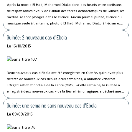
Après la mort d'El Hadj Mohamed Diallo dans des heurts entre partisans
de responsables rivaux de l'Union des forces démocratiques de Guinée, les
médias se sont plongés dans le silence. Aucun journal publié, silence ou
musique seule à l'antenne, photo d'El Hadj Mohamed Diallo à l'écran et
sur les pages d'accueil de sites d'information: mardi en Guinée, les médias
ont respecté le mot d'ordre de «journée sans presse» en mémoire de ce
Guinée: 2 nouveaux cas d'Ebola
journaliste tué dans des heurts politiques.
Le 16/10/2015
Deux nouveaux cas d'Ebola ont été enregistrés en Guinée, qui n'avait plus
détecté de nouveaux cas depuis deux semaines, a annoncé vendredi
l'Organisation mondiale de la santé (OMS). «Cette semaine, la Guinée a
enregistré deux nouveaux cas » de la fièvre hémorragique, a déclaré une
porte-parole de l'OMS, Margaret Harris, lors d'un point de presse à Genève.
Guinée: une semaine sans nouveau cas d'Ebola
Le 09/09/2015