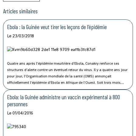
Articles similaires
Ebola : la Guinée veut tirer les leçons de l'épidémie
Le 23/03/2018
Quatre ans après l'épidémie meurtrière d'Ebola, Conakry renforce ses
structures d'alerte contre un éventuel retour du virus.
Il y a quatre ans jour
pour jour, l'Organisation mondiale de la santé (OMS) annonçait
officiellement l'épidémie d'Ebola en Afrique de l'Ouest. Soit trois mois
après la notification des premiers décès en Guinée. Depuis, la France a
apporté son aide à Conakry afin de pouvoir contrôler une nouvelle
Ebola: la Guinée administre un vaccin expérimental à 800
épidémie comparable avant qu'elle ne soit hors de tout contrôle, comme
personnes
ce fut le cas en 2014.
Le 01/04/2016