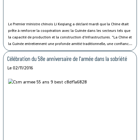
Le Premier ministre chinois Li Keqiang a déclaré mardi que la Chine était
prête à renforcer la coopération avec la Guinée dans les secteurs tels que
la capacité de production et la construction d'infrastructures.
"La Chine et
la Guinée entretiennent une profonde amitié traditionnelle, une confiance
politique solide et une coopération fructueuse", a affirmé M. Li lors de sa
rencontre avec le président guinéen Alpha Condé à Beijing.
Célébration du 58e anniversaire de l'armée dans la sobriété
Le 02/11/2016