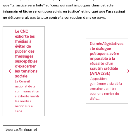
que "la justice sera faite" et "ceux qui sont impliqués dans cet acte
inhumain et lâche seront poursuivis en justice" et indiqué que l'assassinat
ne détournerait pas la lutte contre la corruption dans ce pays.
Le CNC
exhorte les
médias à
Guinée/législatives
éviter de
: le dialogue
publier des
politique s'avère
messages
imparable à la
susceptibles
réussite d'un
d'exacerber
scrutin crédible
les tensions
(ANALYSE)
sociale
L'opposition
Le Conseil
guinéenne a plaidé la
national de la
semaine dernière
communication
pour une reprise du
a exhorté mardi
dialo...
les medias
nationaux à
s'abs...
Source:Xinhuanet