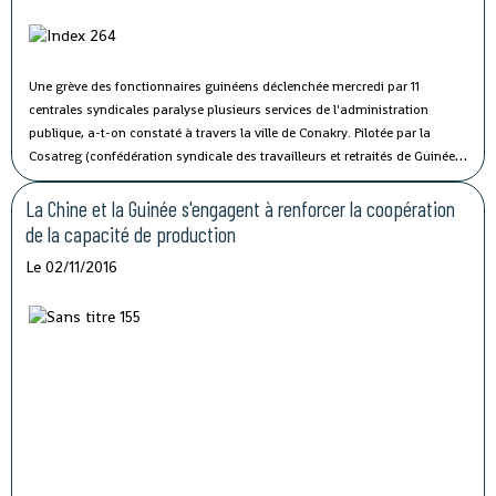
Une grève des fonctionnaires guinéens déclenchée mercredi par 11
centrales syndicales paralyse plusieurs services de l'administration
publique, a-t-on constaté à travers la ville de Conakry.
Pilotée par la
Cosatreg (confédération syndicale des travailleurs et retraités de Guinée)
et 10 centrales syndicales, la grève générale d'avertissement de 7 jours
vise à protester contre les mauvaises conditions de vie et de travail des
La Chine et la Guinée s'engagent à renforcer la coopération
fonctionnaires du secteur public.
de la capacité de production
Le 02/11/2016