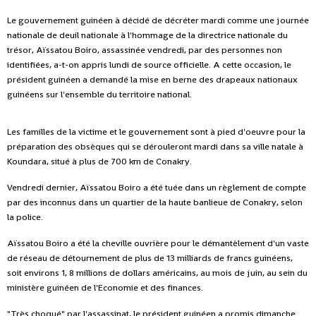
Le gouvernement guinéen à décidé de décréter mardi comme une journée
nationale de deuil nationale à l'hommage de la directrice nationale du
trésor, Aïssatou Boiro, assassinée vendredi, par des personnes non
identifiées, a-t-on appris lundi de source officielle.
A cette occasion, le
président guinéen a demandé la mise en berne des drapeaux nationaux
guinéens sur l'ensemble du territoire national.
Les familles de la victime et le gouvernement sont à pied d'oeuvre pour la
préparation des obsèques qui se dérouleront mardi dans sa ville natale à
Koundara, situé à plus de 700 km de Conakry.
Vendredi dernier, Aïssatou Boiro a été tuée dans un règlement de compte
par des inconnus dans un quartier de la haute banlieue de Conakry, selon
la police.
Aïssatou Boiro a été la cheville ouvrière pour le démantèlement d'un vaste
de réseau de détournement de plus de 13 milliards de francs guinéens,
soit environs 1, 8 millions de dollars américains, au mois de juin, au sein du
ministère guinéen de l'Economie et des finances.
"Très choqué" par l'assassinat, le président guinéen a promis dimanche