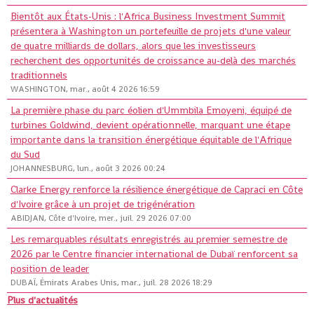
Bientôt aux États-Unis : l'Africa Business Investment Summit
présentera à Washington un portefeuille de projets d'une valeur
de quatre milliards de dollars, alors que les investisseurs
recherchent des opportunités de croissance au-delà des marchés
traditionnels
WASHINGTON, mar., août 4 2026 16:59
La première phase du parc éolien d'Ummbila Emoyeni, équipé de
turbines Goldwind, devient opérationnelle, marquant une étape
importante dans la transition énergétique équitable de l'Afrique
du Sud
JOHANNESBURG, lun., août 3 2026 00:24
Clarke Energy renforce la résilience énergétique de Capraci en Côte
d'Ivoire grâce à un projet de trigénération
ABIDJAN, Côte d'Ivoire, mer., juil. 29 2026 07:00
Les remarquables résultats enregistrés au premier semestre de
2026 par le Centre financier international de Dubaï renforcent sa
position de leader
DUBAÏ, Émirats Arabes Unis, mar., juil. 28 2026 18:29
Plus d'actualités