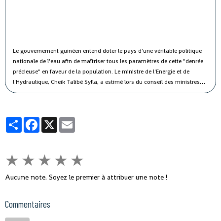
Le gouvernement guinéen entend doter le pays d'une véritable politique
nationale de l'eau afin de maîtriser tous les paramètres de cette "denrée
précieuse" en faveur de la population.
Le ministre de l'Energie et de
l'Hydraulique, Cheik Talibé Sylla, a estimé lors du conseil des ministres
jeudi que le "potentiel des ressources en eau du pays est estimé à 226
milliards de m3 par an, dont 154 milliards de m3 d'eau de surface et 72
milliards de m3 d'eau souterraine".
Partager
Facebook
X
Email
★
★
★
★
★
Aucune note. Soyez le premier à attribuer une note !
Commentaires