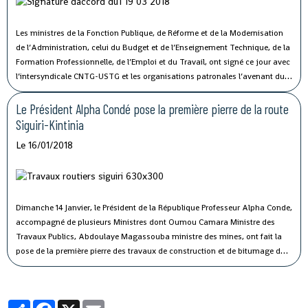
Les ministres de la Fonction Publique, de Réforme et de la Modernisation
de l’Administration, celui du Budget et de l’Enseignement Technique, de la
Formation Professionnelle, de l’Emploi et du Travail, ont signé ce jour avec
l’intersyndicale CNTG-USTG et les organisations patronales l’avenant du
protocole d’accord du 09 octobre portant maintien de l’ancienne valeur
monétaire du point d’indice à 1030 et 977 au lieu de 751 et 698.
Le Président Alpha Condé pose la première pierre de la route
Siguiri-Kintinia
Le 16/01/2018
Dimanche 14 Janvier, le Président de la République Professeur Alpha Conde,
accompagné de plusieurs Ministres dont Oumou Camara Ministre des
Travaux Publics, Abdoulaye Magassouba ministre des mines, ont fait la
pose de la première pierre des travaux de construction et de bitumage du
tronçon de route nationale (RN 30), qui étaient attendus depuis plus de 20
ans et viennent s'ajouter à la longue liste des infrastructures réalisées par
la 3ème République.
Partager
Facebook
X
Email