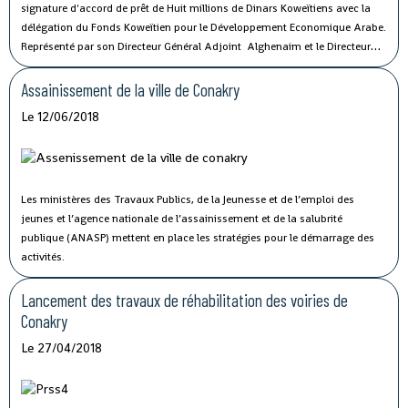
signature d'accord de prêt de Huit millions de Dinars Koweïtiens avec la
délégation du Fonds Koweïtien pour le Développement Economique Arabe.
Représenté par son Directeur Général Adjoint Alghenaim et le Directeur
Régional du Fonds koweïtien en Afrique de l'Ouest Al - Falakawi, on notait
également la présence du Ministre du Budget, le Ministre des Travaux
Assainissement de la ville de Conakry
Publics et d'autres personnalités.
Le 12/06/2018
Les ministères des Travaux Publics, de la Jeunesse et de l’emploi des
jeunes et l’agence nationale de l’assainissement et de la salubrité
publique (ANASP) mettent en place les stratégies pour le démarrage des
activités.
Lancement des travaux de réhabilitation des voiries de
Conakry
Le 27/04/2018