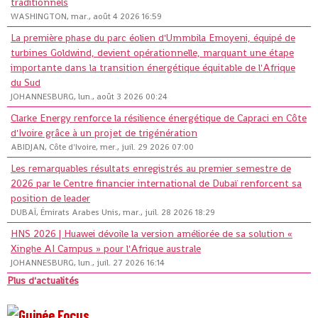
traditionnels
WASHINGTON, mar., août 4 2026 16:59
La première phase du parc éolien d'Ummbila Emoyeni, équipé de
turbines Goldwind, devient opérationnelle, marquant une étape
importante dans la transition énergétique équitable de l'Afrique
du Sud
JOHANNESBURG, lun., août 3 2026 00:24
Clarke Energy renforce la résilience énergétique de Capraci en Côte
d'Ivoire grâce à un projet de trigénération
ABIDJAN, Côte d'Ivoire, mer., juil. 29 2026 07:00
Les remarquables résultats enregistrés au premier semestre de
2026 par le Centre financier international de Dubaï renforcent sa
position de leader
DUBAÏ, Émirats Arabes Unis, mar., juil. 28 2026 18:29
HNS 2026 | Huawei dévoile la version améliorée de sa solution «
Xinghe AI Campus » pour l'Afrique australe
JOHANNESBURG, lun., juil. 27 2026 16:14
Plus d'actualités