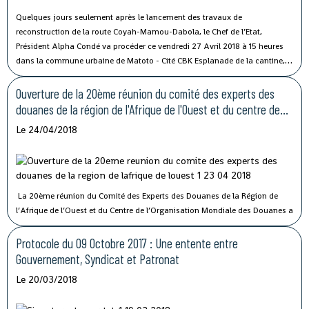
Quelques jours seulement après le lancement des travaux de
reconstruction de la route Coyah-Mamou-Dabola, le Chef de l’Etat,
Président Alpha Condé va procéder ce vendredi 27 Avril 2018 à 15 heures
dans la commune urbaine de Matoto - Cité CBK Esplanade de la cantine, à
la cérémonie de lancement des Travaux de réhabilitation des voiries de
Kaloum, Dixinn, Matam, des échangeurs de Matoto et Kagbélén, et des
Ouverture de la 20ème réunion du comité des experts des
voies de contournement.
douanes de la région de l'Afrique de l'Ouest et du centre de
l'OMD
Le 24/04/2018
La 20ème réunion du Comité des Experts des Douanes de la Région de
l’Afrique de l’Ouest et du Centre de l’Organisation Mondiale des Douanes a
ouvert ses travaux ce Lundi 23 Avril 2018 à Conakry. Cette rencontre qui
réunit les experts douaniers des vingt-trois administrations membres de
Protocole du 09 Octobre 2017 : Une entente entre
l’OMD et également les hauts représentants des structures régionales et
Gouvernement, Syndicat et Patronat
des institutions internationales sert de pôle de discussions et d’échanges
Le 20/03/2018
entre les différents participants.