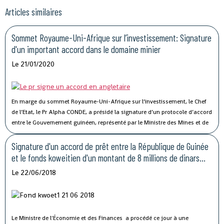
Articles similaires
Sommet Royaume-Uni-Afrique sur l’investissement: Signature
d'un important accord dans le domaine minier
Le 21/01/2020
En marge du sommet Royaume-Uni-Afrique sur l’investissement, le Chef
de l’Etat, le Pr Alpha CONDE, a présidé la signature d’un protocole d’accord
entre le Gouvernement guinéen, représenté par le Ministre des Mines et de
la Géologie, et le Gouvernement britannique, représenté par la Ministre en
charge du Commerce International, Mme Liz Truss.
Signature d'un accord de prêt entre la République de Guinée
et le fonds koweitien d'un montant de 8 millions de dinars
koweitiens
Le 22/06/2018
Le Ministre de l'Économie et des Finances a procédé ce jour à une