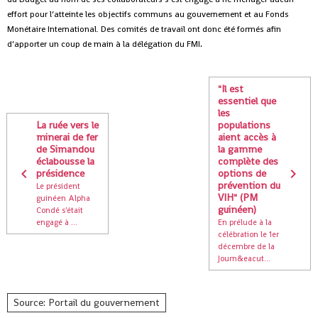
effort pour l’atteinte les objectifs communs au gouvernement et au Fonds
Monétaire International. Des comités de travail ont donc été formés afin
.
d’apporter un coup de main à la délégation du FMI
"Il est
essentiel que
les
La ruée vers le
populations
minerai de fer
aient accès à
de Simandou
la gamme
éclabousse la
complète des
présidence
options de
prévention du
Le président
VIH" (PM
guinéen Alpha
guinéen)
Condé s'était
engagé à ...
En prélude à la
célébration le 1er
décembre de la
Journ&eacut...
Source: Portail du gouvernement