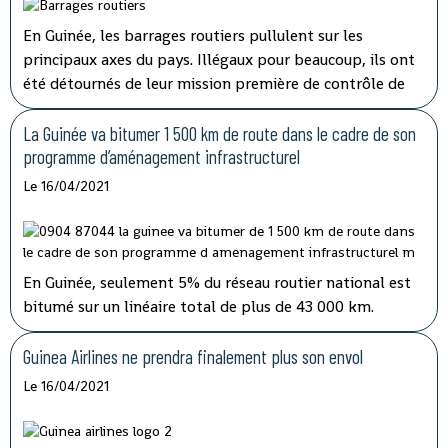
En Guinée, les barrages routiers pullulent sur les
principaux axes du pays. Illégaux pour beaucoup, ils ont
été détournés de leur mission première de contrôle de
sécurité pour devenir des niches de rançonnement. Le
préjudice causé aux transporteurs et aux usagers de la
La Guinée va bitumer 1 500 km de route dans le cadre de son
route est important.
programme d’aménagement infrastructurel
Le 16/04/2021
En Guinée, seulement 5% du réseau routier national est
bitumé sur un linéaire total de plus de 43 000 km.
Jusqu’ici, les fonds alloués à l’entretien routier sont
insuffisants alors que plusieurs axes vitaux du pays sont
Guinea Airlines ne prendra finalement plus son envol
dans un état critique.
Le 16/04/2021