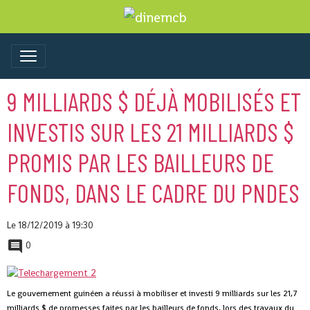
9 MILLIARDS $ DÉJÀ MOBILISÉS ET
INVESTIS SUR LES 21 MILLIARDS $
PROMIS PAR LES BAILLEURS DE
FONDS, DANS LE CADRE DU PNDES
Le 18/12/2019
à 19:30
0
Le gouvernement guinéen a réussi à mobiliser et investi 9 milliards sur les 21,7
milliards $ de promesses faites par les bailleurs de fonds, lors des travaux du