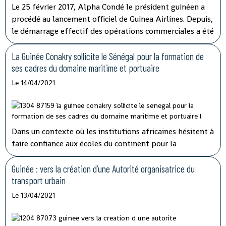
Le 25 février 2017, Alpha Condé le président guinéen a
procédé au lancement officiel de Guinea Airlines. Depuis,
le démarrage effectif des opérations commerciales a été
reporté à plusieurs reprises. Le sort de la compagnie a
finalement été tranché par l'Etat qui détenait 20% des
La Guinée Conakry sollicite le Sénégal pour la formation de
parts.
ses cadres du domaine maritime et portuaire
Le 14/04/2021
Dans un contexte où les institutions africaines hésitent à
faire confiance aux écoles du continent pour la
formation de leurs travailleurs, la Guinée Conakry et le
Sénégal concrétisent leur coopération dans le domaine
Guinée : vers la création d’une Autorité organisatrice du
maritime et portuaire.
transport urbain
Le 13/04/2021