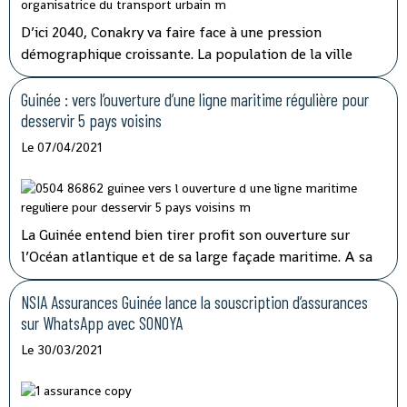
D’ici 2040, Conakry va faire face à une pression
démographique croissante. La population de la ville
pourrait atteindre 5,5 millions d’habitants à cet horizon
contre 2,7 millions actuellement. Le système de
Guinée : vers l’ouverture d’une ligne maritime régulière pour
transports en commun actuellement déployé a
desservir 5 pays voisins
montré ses limites.
Le 07/04/2021
La Guinée entend bien tirer profit son ouverture sur
l’Océan atlantique et de sa large façade maritime. A sa
prise de fonction en juin 2020, la nouvelle direction de
Société navale Guinéenne (SNG) annonçait le
NSIA Assurances Guinée lance la souscription d’assurances
développement d’une véritable politique de transport
sur WhatsApp avec SONOYA
maritime tout en consolidant les acquis.
Le 30/03/2021