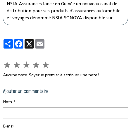
NSIA Assurances lance en Guinée un nouveau canal de
distribution pour ses produits d’assurances automobile
et voyages dénommé NSIA SONOYA disponible sur
WhatsApp. En recourant par messages à la souscription
sur NSIA SONOYA, les souscripteurs se verront livrer
leurs contrats d’assurances directement chez eux.
Partager
Facebook
X
Email
★
★
★
★
★
Aucune note. Soyez le premier à attribuer une note !
Ajouter un commentaire
Nom
E-mail