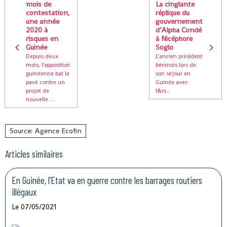
mois de
La cinglante
contestation,
réplique du
une année
gouvernement
2020 à
d’Alpha Condé
risques en
à Nicéphore
Guinée
Soglo
Depuis deux
L’ancien président
mois, l'opposition
béninois lors de
guinéenne bat le
son séjour en
pavé contre un
Guinée avec
projet de
l&rs...
nouvelle ...
Source: Agence Ecofin
Articles similaires
En Guinée, l’Etat va en guerre contre les barrages routiers
illégaux
Le 07/05/2021