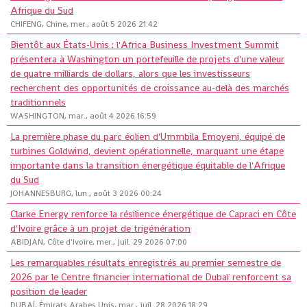
Afrique du Sud
CHIFENG, Chine, mer., août 5 2026 21:42
Bientôt aux États-Unis : l'Africa Business Investment Summit
présentera à Washington un portefeuille de projets d'une valeur
de quatre milliards de dollars, alors que les investisseurs
recherchent des opportunités de croissance au-delà des marchés
traditionnels
WASHINGTON, mar., août 4 2026 16:59
La première phase du parc éolien d'Ummbila Emoyeni, équipé de
turbines Goldwind, devient opérationnelle, marquant une étape
importante dans la transition énergétique équitable de l'Afrique
du Sud
JOHANNESBURG, lun., août 3 2026 00:24
Clarke Energy renforce la résilience énergétique de Capraci en Côte
d'Ivoire grâce à un projet de trigénération
ABIDJAN, Côte d'Ivoire, mer., juil. 29 2026 07:00
Les remarquables résultats enregistrés au premier semestre de
2026 par le Centre financier international de Dubaï renforcent sa
position de leader
DUBAÏ, Émirats Arabes Unis, mar., juil. 28 2026 18:29