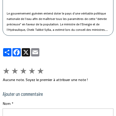
Le gouvernement guinéen entend doter le pays d'une véritable politique
nationale de l'eau afin de maîtriser tous les paramètres de cette "denrée
précieuse" en faveur de la population.
Le ministre de l'Energie et de
l'Hydraulique, Cheik Talibé Sylla, a estimé lors du conseil des ministres
jeudi que le "potentiel des ressources en eau du pays est estimé à 226
milliards de m3 par an, dont 154 milliards de m3 d'eau de surface et 72
milliards de m3 d'eau souterraine".
Partager
Facebook
X
Email
★
★
★
★
★
Aucune note. Soyez le premier à attribuer une note !
Ajouter un commentaire
Nom