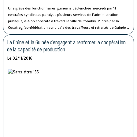
Une grève des fonctionnaires guinéens déclenchée mercredi par 11
centrales syndicales paralyse plusieurs services de l'administration
publique, a-t-on constaté à travers la ville de Conakry.
Pilotée par la
Cosatreg (confédération syndicale des travailleurs et retraités de Guinée)
et 10 centrales syndicales, la grève générale d'avertissement de 7 jours
vise à protester contre les mauvaises conditions de vie et de travail des
La Chine et la Guinée s'engagent à renforcer la coopération
fonctionnaires du secteur public.
de la capacité de production
Le 02/11/2016