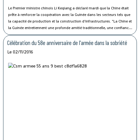
Le Premier ministre chinois Li Keqiang a déclaré mardi que la Chine était
prête à renforcer la coopération avec la Guinée dans les secteurs tels que
la capacité de production et la construction d'infrastructures.
"La Chine et
la Guinée entretiennent une profonde amitié traditionnelle, une confiance
politique solide et une coopération fructueuse", a affirmé M. Li lors de sa
rencontre avec le président guinéen Alpha Condé à Beijing.
Célébration du 58e anniversaire de l'armée dans la sobriété
Le 02/11/2016