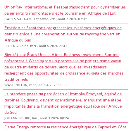
UnionPay International et Pesapal s'associent pour dynamiser les
paiements transfrontaliers et le tourisme en Afrique de l'Est
DAR ES SALAAM, Tanzanie, ven., août 7 2026 07:32
Envision et Sasol font progresser les systèmes énergétiques de
demain grâce à une collaboration autour de l'hydrogène vert en
Afrique du Sud
CHIFENG, Chine, mer., août 5 2026 21:42
Bientôt aux États-Unis : l'Africa Business Investment Summit
présentera à Washington un portefeuille de projets d'une valeur
de quatre milliards de dollars, alors que les investisseurs
recherchent des opportunités de croissance au-delà des marchés
traditionnels
WASHINGTON, mar., août 4 2026 16:59
La première phase du parc éolien d'Ummbila Emoyeni, équipé de
turbines Goldwind, devient opérationnelle, marquant une étape
importante dans la transition énergétique équitable de l'Afrique
du Sud
JOHANNESBURG, lun., août 3 2026 00:24
Clarke Energy renforce la résilience énergétique de Capraci en Côte