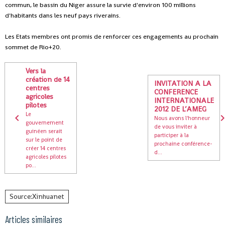
commun, le bassin du Niger assure la survie d'environ 100 millions
d'habitants dans les neuf pays riverains.
Les Etats membres ont promis de renforcer ces engagements au prochain
sommet de Rio+20.
Vers la
création de 14
INVITATION A LA
centres
CONFERENCE
agricoles
INTERNATIONALE
pilotes
2012 DE L’AMEG
Le
Nous avons l'honneur
gouvernement
de vous inviter à
guinéen serait
participer à la
sur le point de
prochaine conférence-
créer 14 centres
d...
agricoles pilotes
po...
Source:Xinhuanet
Articles similaires