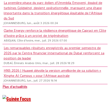
La première phase du parc éolien d'Ummbila Emoyeni, équipé de
turbines Goldwind, devient opérationnelle, marquant une étape
importante dans la transition énergétique équitable de l'Afrique
du Sud
JOHANNESBURG, lun., août 3 2026 00:24
Clarke Energy renforce la résilience énergétique de Capraci en Côte
d'Ivoire grâce à un projet de trigénération
ABIDJAN, Côte d'Ivoire, mer., juil. 29 2026 07:00
Les remarquables résultats enregistrés au premier semestre de
2026 par le Centre financier international de Dubaï renforcent sa
position de leader
DUBAÏ, Émirats Arabes Unis, mar., juil. 28 2026 18:29
HNS 2026 | Huawei dévoile la version améliorée de sa solution «
Xinghe AI Campus » pour l'Afrique australe
JOHANNESBURG, lun., juil. 27 2026 16:14
Plus d'actualités