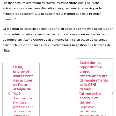
Les inspecteurs des finances "outre les inspections qu'ils peuvent
entreprendre de manière discrétionnaire, peuvent être saisis par le
ministre de l'Economie, le président de la République et le Premier
ministre".
La création de cette Inspection répond au souci de combattre la corruption
dans l'administration guinéenne. Dans un discours prononcé à l'occasion
du nouvel an, Alpha Condé avait annoncé la mise en place de ce corps
d'inspecteurs des finances, en vue d'améliorer la gestion des finances de
l'Etat.
L'adhésion de
Ollaid,
l'opposition au
improvisé
projet
avocat fictif
d'installation des
des accusés
démembrements
de l’auto-
de la CENI
attaque de
détend
Kipé
l'atmosphère
politique en
Avertissement :
Guinée
D’emblée,
prévenons que
L'opposition
je ne suis pas
guinéenne a
juriste et ne
finalement fait volte-