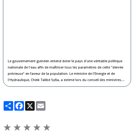
Le gouvernement guinéen entend doter le pays d'une véritable politique
nationale de l'eau afin de maîtriser tous les paramètres de cette "denrée
précieuse" en faveur de la population.
Le ministre de l'Energie et de
l'Hydraulique, Cheik Talibé Sylla, a estimé lors du conseil des ministres
jeudi que le "potentiel des ressources en eau du pays est estimé à 226
milliards de m3 par an, dont 154 milliards de m3 d'eau de surface et 72
milliards de m3 d'eau souterraine".
Partager
Facebook
X
Email
★
★
★
★
★