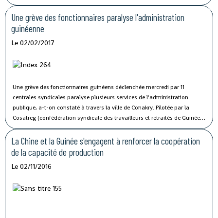
Une grève des fonctionnaires paralyse l'administration
guinéenne
Le 02/02/2017
Une grève des fonctionnaires guinéens déclenchée mercredi par 11
centrales syndicales paralyse plusieurs services de l'administration
publique, a-t-on constaté à travers la ville de Conakry.
Pilotée par la
Cosatreg (confédération syndicale des travailleurs et retraités de Guinée)
et 10 centrales syndicales, la grève générale d'avertissement de 7 jours
vise à protester contre les mauvaises conditions de vie et de travail des
La Chine et la Guinée s'engagent à renforcer la coopération
fonctionnaires du secteur public.
de la capacité de production
Le 02/11/2016