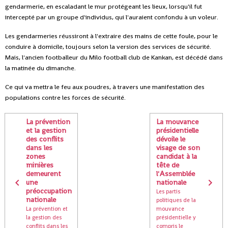
gendarmerie, en escaladant le mur protégeant les lieux, lorsqu'il fut
intercepté par un groupe d'individus, qui l'auraient confondu à un voleur.
Les gendarmeries réussiront à l'extraire des mains de cette foule, pour le
conduire à domicile, toujours selon la version des services de sécurité.
Mais, l'ancien footballeur du Milo football club de Kankan, est décédé dans
la matinée du dimanche.
Ce qui va mettra le feu aux poudres, à travers une manifestation des
populations contre les forces de sécurité.
La prévention
La mouvance
et la gestion
présidentielle
des conflits
dévoile le
dans les
visage de son
zones
candidat à la
minières
tête de
demeurent
l'Assemblée
une
nationale
préoccupation
Les partis
nationale
politiques de la
La prévention et
mouvance
la gestion des
présidentielle y
conflits dans les
compris le