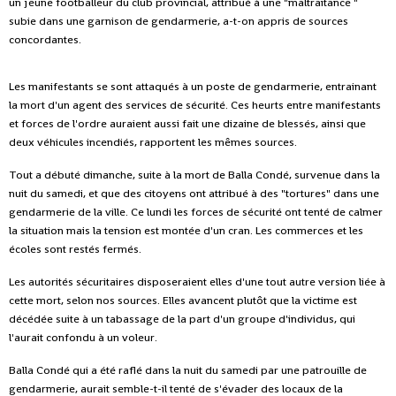
un jeune footballeur du club provincial, attribué à une "maltraitance "
subie dans une garnison de gendarmerie, a-t-on appris de sources
concordantes.
Les manifestants se sont attaqués à un poste de gendarmerie, entrainant
la mort d'un agent des services de sécurité. Ces heurts entre manifestants
et forces de l'ordre auraient aussi fait une dizaine de blessés, ainsi que
deux véhicules incendiés, rapportent les mêmes sources.
Tout a débuté dimanche, suite à la mort de Balla Condé, survenue dans la
nuit du samedi, et que des citoyens ont attribué à des "tortures" dans une
gendarmerie de la ville. Ce lundi les forces de sécurité ont tenté de calmer
la situation mais la tension est montée d'un cran. Les commerces et les
écoles sont restés fermés.
Les autorités sécuritaires disposeraient elles d'une tout autre version liée à
cette mort, selon nos sources. Elles avancent plutôt que la victime est
décédée suite à un tabassage de la part d'un groupe d'individus, qui
l'aurait confondu à un voleur.
Balla Condé qui a été raflé dans la nuit du samedi par une patrouille de
gendarmerie, aurait semble-t-il tenté de s'évader des locaux de la