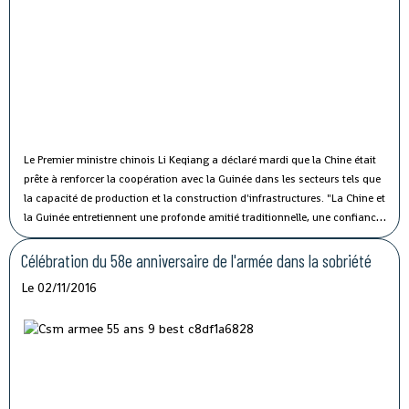
Le Premier ministre chinois Li Keqiang a déclaré mardi que la Chine était
prête à renforcer la coopération avec la Guinée dans les secteurs tels que
la capacité de production et la construction d'infrastructures.
"La Chine et
la Guinée entretiennent une profonde amitié traditionnelle, une confiance
politique solide et une coopération fructueuse", a affirmé M. Li lors de sa
rencontre avec le président guinéen Alpha Condé à Beijing.
Célébration du 58e anniversaire de l'armée dans la sobriété
Le 02/11/2016