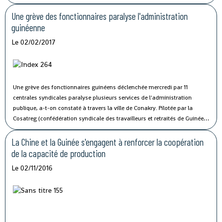
Une grève des fonctionnaires paralyse l'administration
guinéenne
Le 02/02/2017
Une grève des fonctionnaires guinéens déclenchée mercredi par 11
centrales syndicales paralyse plusieurs services de l'administration
publique, a-t-on constaté à travers la ville de Conakry.
Pilotée par la
Cosatreg (confédération syndicale des travailleurs et retraités de Guinée)
et 10 centrales syndicales, la grève générale d'avertissement de 7 jours
vise à protester contre les mauvaises conditions de vie et de travail des
La Chine et la Guinée s'engagent à renforcer la coopération
fonctionnaires du secteur public.
de la capacité de production
Le 02/11/2016