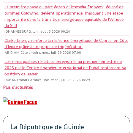
La première phase du parc éolien d'Ummbila Emoyeni, équipé de
turbines Goldwind, devient opérationnelle, marquant une étape
importante dans la transition énergétique équitable de l'Afrique
du Sud
JOHANNESBURG, lun., août 3 2026 00:24
Clarke Energy renforce la résilience énergétique de Capraci en Côte
d'Ivoire grâce à un projet de trigénération
ABIDJAN, Côte d'Ivoire, mer., juil. 29 2026 07:00
Les remarquables résultats enregistrés au premier semestre de
2026 par le Centre financier international de Dubaï renforcent sa
position de leader
DUBAÏ, Émirats Arabes Unis, mar., juil. 28 2026 18:29
Plus d'actualités
La République de Guinée