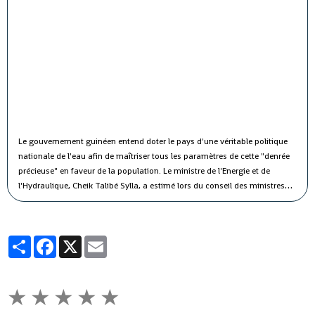
Le gouvernement guinéen entend doter le pays d'une véritable politique
nationale de l'eau afin de maîtriser tous les paramètres de cette "denrée
précieuse" en faveur de la population.
Le ministre de l'Energie et de
l'Hydraulique, Cheik Talibé Sylla, a estimé lors du conseil des ministres
jeudi que le "potentiel des ressources en eau du pays est estimé à 226
milliards de m3 par an, dont 154 milliards de m3 d'eau de surface et 72
milliards de m3 d'eau souterraine".
Partager
Facebook
X
Email
★
★
★
★
★