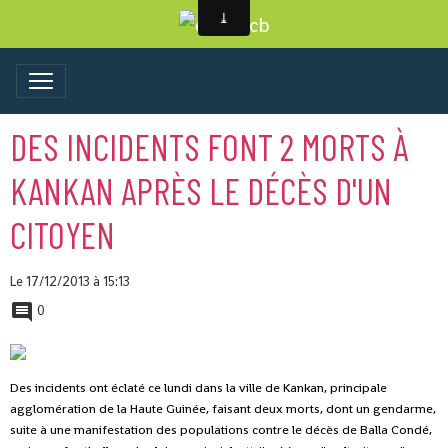
DES INCIDENTS FONT 2 MORTS À
KANKAN APRÈS LE DÉCÈS D'UN
CITOYEN
Le 17/12/2013
à 15:13
0
Des incidents ont éclaté ce lundi dans la ville de Kankan, principale
agglomération de la Haute Guinée, faisant deux morts, dont un gendarme,
suite à une manifestation des populations contre le décès de Balla Condé,