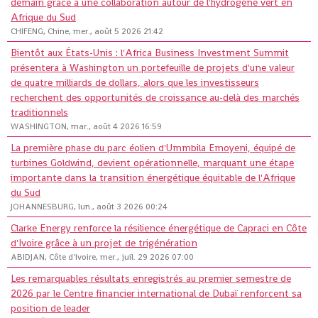
demain grâce à une collaboration autour de l'hydrogène vert en
Afrique du Sud
CHIFENG, Chine, mer., août 5 2026 21:42
Bientôt aux États-Unis : l'Africa Business Investment Summit
présentera à Washington un portefeuille de projets d'une valeur
de quatre milliards de dollars, alors que les investisseurs
recherchent des opportunités de croissance au-delà des marchés
traditionnels
WASHINGTON, mar., août 4 2026 16:59
La première phase du parc éolien d'Ummbila Emoyeni, équipé de
turbines Goldwind, devient opérationnelle, marquant une étape
importante dans la transition énergétique équitable de l'Afrique
du Sud
JOHANNESBURG, lun., août 3 2026 00:24
Clarke Energy renforce la résilience énergétique de Capraci en Côte
d'Ivoire grâce à un projet de trigénération
ABIDJAN, Côte d'Ivoire, mer., juil. 29 2026 07:00
Les remarquables résultats enregistrés au premier semestre de
2026 par le Centre financier international de Dubaï renforcent sa
position de leader