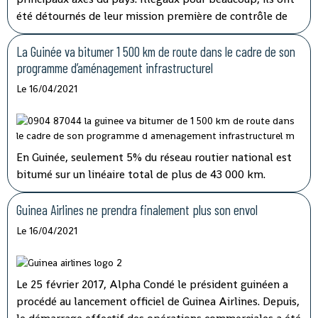
été détournés de leur mission première de contrôle de
sécurité pour devenir des niches de rançonnement. Le
préjudice causé aux transporteurs et aux usagers de la
La Guinée va bitumer 1 500 km de route dans le cadre de son
route est important.
programme d’aménagement infrastructurel
Le 16/04/2021
En Guinée, seulement 5% du réseau routier national est
bitumé sur un linéaire total de plus de 43 000 km.
Jusqu’ici, les fonds alloués à l’entretien routier sont
insuffisants alors que plusieurs axes vitaux du pays sont
Guinea Airlines ne prendra finalement plus son envol
dans un état critique.
Le 16/04/2021
Le 25 février 2017, Alpha Condé le président guinéen a
procédé au lancement officiel de Guinea Airlines. Depuis,