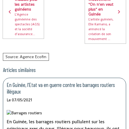
les artistes
"On n'en veut
guinéens
plus" en
Guinée
L’Agence
guinéenne des
L’artiste guinéen,
spectacles (AGS)
Elie Kamano, a
et la société
annoncé la
d’assurance...
création de son
mouvement ...
Source: Agence Ecofin
Articles similaires
En Guinée, l’Etat va en guerre contre les barrages routiers
illégaux
Le 07/05/2021
En Guinée, les barrages routiers pullulent sur les
principaux axes du pays. Illégaux pour beaucoup, ils ont