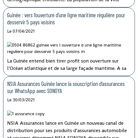
pourrait atteindre 5,5 millions d’habitants à cet horizon
contre 2,7 millions actuellement. Le système de
Guinée : vers l’ouverture d’une ligne maritime régulière pour
transports en commun actuellement déployé a
desservir 5 pays voisins
montré ses limites.
Le 07/04/2021
La Guinée entend bien tirer profit son ouverture sur
l’Océan atlantique et de sa large façade maritime. A sa
prise de fonction en juin 2020, la nouvelle direction de
Société navale Guinéenne (SNG) annonçait le
NSIA Assurances Guinée lance la souscription d’assurances
développement d’une véritable politique de transport
sur WhatsApp avec SONOYA
maritime tout en consolidant les acquis.
Le 30/03/2021
NSIA Assurances lance en Guinée un nouveau canal de
distribution pour ses produits d’assurances automobile
et voyages dénommé NSIA SONOYA disponible sur