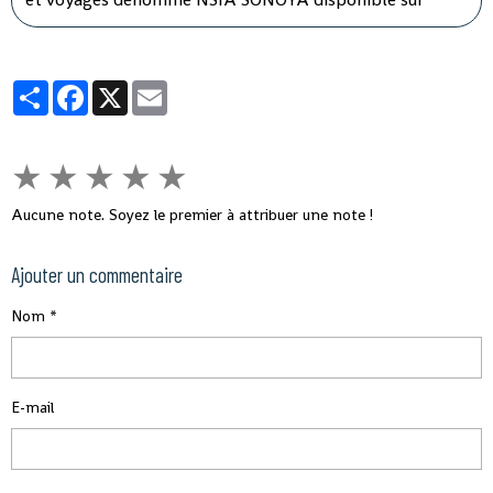
WhatsApp. En recourant par messages à la souscription
sur NSIA SONOYA, les souscripteurs se verront livrer
leurs contrats d’assurances directement chez eux.
Partager
Facebook
X
Email
★
★
★
★
★
Aucune note. Soyez le premier à attribuer une note !
Ajouter un commentaire
Nom
E-mail