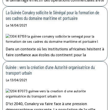
le démarrage effectif des opérations commerciales a été
reporté à plusieurs reprises. Le sort de la compagnie a
finalement été tranché par l'Etat qui détenait 20% des
La Guinée Conakry sollicite le Sénégal pour la formation de
parts.
ses cadres du domaine maritime et portuaire
Le 14/04/2021
Dans un contexte où les institutions africaines hésitent à
faire confiance aux écoles du continent pour la
formation de leurs travailleurs, la Guinée Conakry et le
Sénégal concrétisent leur coopération dans le domaine
Guinée : vers la création d’une Autorité organisatrice du
maritime et portuaire.
transport urbain
Le 13/04/2021
D’ici 2040, Conakry va faire face à une pression
démographique croissante. La population de la ville