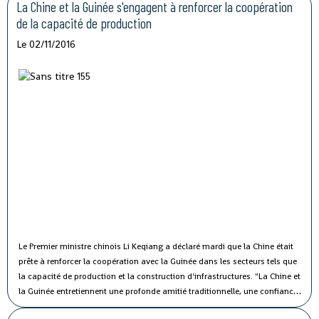
vise à protester contre les mauvaises conditions de vie et de travail des
La Chine et la Guinée s'engagent à renforcer la coopération
fonctionnaires du secteur public.
de la capacité de production
Le 02/11/2016
Le Premier ministre chinois Li Keqiang a déclaré mardi que la Chine était
prête à renforcer la coopération avec la Guinée dans les secteurs tels que
la capacité de production et la construction d'infrastructures.
"La Chine et
la Guinée entretiennent une profonde amitié traditionnelle, une confiance
politique solide et une coopération fructueuse", a affirmé M. Li lors de sa