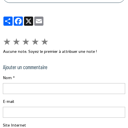
jeudi que le "potentiel des ressources en eau du pays est estimé à 226
milliards de m3 par an, dont 154 milliards de m3 d'eau de surface et 72
milliards de m3 d'eau souterraine".
Partager
Facebook
X
Email
★
★
★
★
★
Aucune note. Soyez le premier à attribuer une note !
Ajouter un commentaire
Nom
E-mail
Site Internet