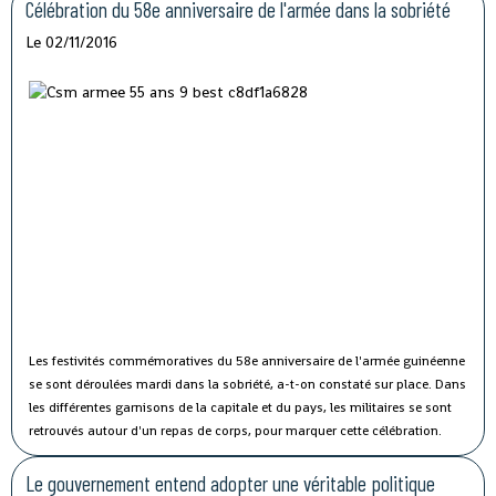
rencontre avec le président guinéen Alpha Condé à Beijing.
Célébration du 58e anniversaire de l'armée dans la sobriété
Le 02/11/2016
Les festivités commémoratives du 58e anniversaire de l'armée guinéenne
se sont déroulées mardi dans la sobriété, a-t-on constaté sur place.
Dans
les différentes garnisons de la capitale et du pays, les militaires se sont
retrouvés autour d'un repas de corps, pour marquer cette célébration.
Le gouvernement entend adopter une véritable politique