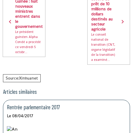
Guinée : huit
prêt de 10
nouveaux
millions de
ministres
dollars
entrent dans
destinés au
le
secteur
gouvernement
agricole
Le président
Le conseil
guinéen Alpha
national de
Condé a procédé
transition (CNT,
ce vendredi 5
organe législatif
octobr...
de la transition)
a examiné...
Source:Xinhuanet
Articles similaires
Rentrée parlementaire 2017
Le 08/04/2017