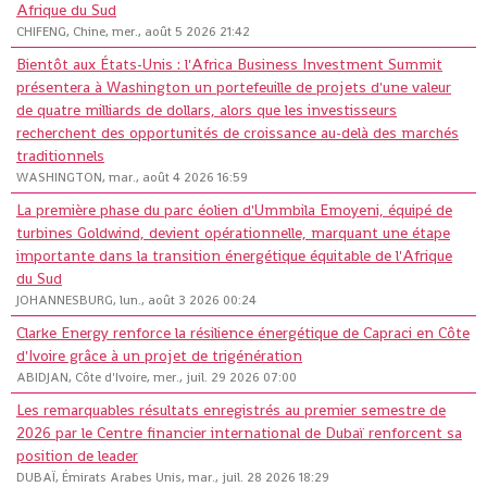
Afrique du Sud
CHIFENG, Chine, mer., août 5 2026 21:42
Bientôt aux États-Unis : l'Africa Business Investment Summit
présentera à Washington un portefeuille de projets d'une valeur
de quatre milliards de dollars, alors que les investisseurs
recherchent des opportunités de croissance au-delà des marchés
traditionnels
WASHINGTON, mar., août 4 2026 16:59
La première phase du parc éolien d'Ummbila Emoyeni, équipé de
turbines Goldwind, devient opérationnelle, marquant une étape
importante dans la transition énergétique équitable de l'Afrique
du Sud
JOHANNESBURG, lun., août 3 2026 00:24
Clarke Energy renforce la résilience énergétique de Capraci en Côte
d'Ivoire grâce à un projet de trigénération
ABIDJAN, Côte d'Ivoire, mer., juil. 29 2026 07:00
Les remarquables résultats enregistrés au premier semestre de
2026 par le Centre financier international de Dubaï renforcent sa
position de leader
DUBAÏ, Émirats Arabes Unis, mar., juil. 28 2026 18:29