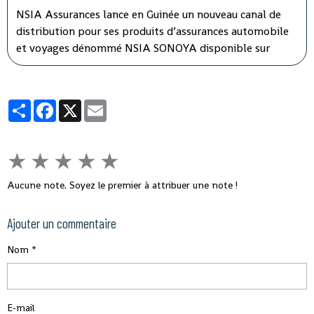
NSIA Assurances lance en Guinée un nouveau canal de
distribution pour ses produits d’assurances automobile
et voyages dénommé NSIA SONOYA disponible sur
WhatsApp. En recourant par messages à la souscription
sur NSIA SONOYA, les souscripteurs se verront livrer
leurs contrats d’assurances directement chez eux.
Partager
Facebook
X
Email
★
★
★
★
★
Aucune note. Soyez le premier à attribuer une note !
Ajouter un commentaire
Nom
E-mail