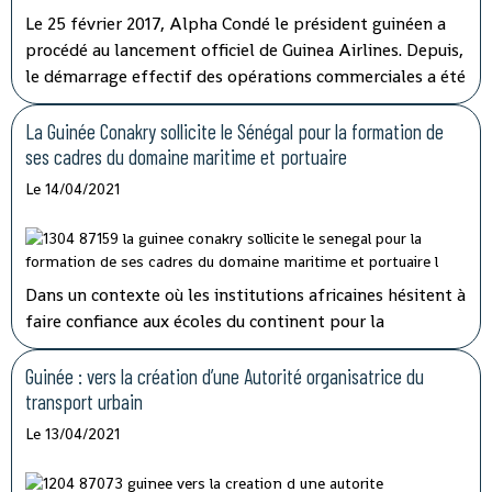
Le 25 février 2017, Alpha Condé le président guinéen a
procédé au lancement officiel de Guinea Airlines. Depuis,
le démarrage effectif des opérations commerciales a été
reporté à plusieurs reprises. Le sort de la compagnie a
finalement été tranché par l'Etat qui détenait 20% des
La Guinée Conakry sollicite le Sénégal pour la formation de
parts.
ses cadres du domaine maritime et portuaire
Le 14/04/2021
Dans un contexte où les institutions africaines hésitent à
faire confiance aux écoles du continent pour la
formation de leurs travailleurs, la Guinée Conakry et le
Sénégal concrétisent leur coopération dans le domaine
Guinée : vers la création d’une Autorité organisatrice du
maritime et portuaire.
transport urbain
Le 13/04/2021