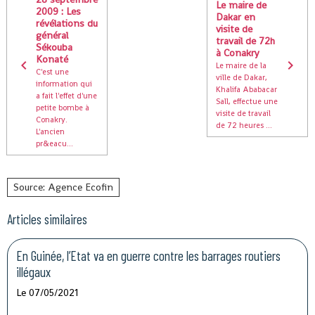
Le maire de
2009 : Les
Dakar en
révélations du
visite de
général
travail de 72h
Sékouba
à Conakry
Konaté
Le maire de la
C'est une
ville de Dakar,
information qui
Khalifa Ababacar
a fait l'effet d'une
Sall, effectue une
petite bombe à
visite de travail
Conakry.
de 72 heures ...
L'ancien
pr&eacu...
Source: Agence Ecofin
Articles similaires
En Guinée, l’Etat va en guerre contre les barrages routiers
illégaux
Le 07/05/2021