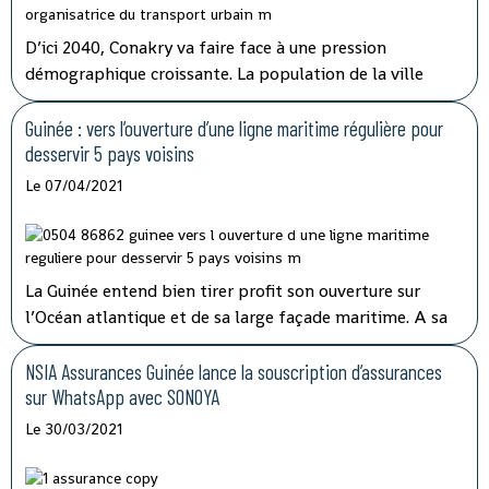
D’ici 2040, Conakry va faire face à une pression
démographique croissante. La population de la ville
pourrait atteindre 5,5 millions d’habitants à cet horizon
contre 2,7 millions actuellement. Le système de
Guinée : vers l’ouverture d’une ligne maritime régulière pour
transports en commun actuellement déployé a
desservir 5 pays voisins
montré ses limites.
Le 07/04/2021
La Guinée entend bien tirer profit son ouverture sur
l’Océan atlantique et de sa large façade maritime. A sa
prise de fonction en juin 2020, la nouvelle direction de
Société navale Guinéenne (SNG) annonçait le
NSIA Assurances Guinée lance la souscription d’assurances
développement d’une véritable politique de transport
sur WhatsApp avec SONOYA
maritime tout en consolidant les acquis.
Le 30/03/2021