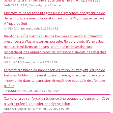
paiements transfrontaliers et le tourisme en Afrique de l'Est
DAR ES SALAAM, Tanzanie, il y a 5 heures
Envision et Sasol font progresser les systèmes énergétiques de
demain grâce à une collaboration autour de l'hydrogène vert en
Afrique du Sud
CHIFENG, Chine, mer., août 5 2026 21:42
Bientôt aux États-Unis : l'Africa Business Investment Summit
présentera à Washington un portefeuille de projets d'une valeur
de quatre milliards de dollars, alors que les investisseurs
recherchent des opportunités de croissance au-delà des marchés
traditionnels
WASHINGTON, mar., août 4 2026 16:59
La première phase du parc éolien d'Ummbila Emoyeni, équipé de
turbines Goldwind, devient opérationnelle, marquant une étape
importante dans la transition énergétique équitable de l'Afrique
du Sud
JOHANNESBURG, lun., août 3 2026 00:24
Clarke Energy renforce la résilience énergétique de Capraci en Côte
d'Ivoire grâce à un projet de trigénération
ABIDJAN, Côte d'Ivoire, mer., juil. 29 2026 07:00