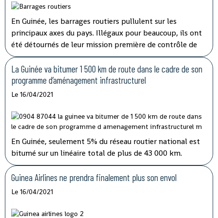
En Guinée, les barrages routiers pullulent sur les
principaux axes du pays. Illégaux pour beaucoup, ils ont
été détournés de leur mission première de contrôle de
sécurité pour devenir des niches de rançonnement. Le
préjudice causé aux transporteurs et aux usagers de la
La Guinée va bitumer 1 500 km de route dans le cadre de son
route est important.
programme d’aménagement infrastructurel
Le 16/04/2021
En Guinée, seulement 5% du réseau routier national est
bitumé sur un linéaire total de plus de 43 000 km.
Jusqu’ici, les fonds alloués à l’entretien routier sont
insuffisants alors que plusieurs axes vitaux du pays sont
Guinea Airlines ne prendra finalement plus son envol
dans un état critique.
Le 16/04/2021