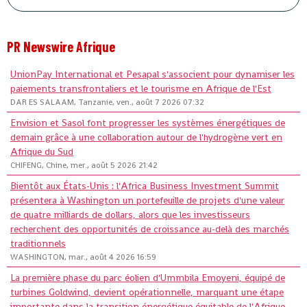
PR Newswire Afrique
UnionPay International et Pesapal s'associent pour dynamiser les
paiements transfrontaliers et le tourisme en Afrique de l'Est
DAR ES SALAAM, Tanzanie, ven., août 7 2026 07:32
Envision et Sasol font progresser les systèmes énergétiques de
demain grâce à une collaboration autour de l'hydrogène vert en
Afrique du Sud
CHIFENG, Chine, mer., août 5 2026 21:42
Bientôt aux États-Unis : l'Africa Business Investment Summit
présentera à Washington un portefeuille de projets d'une valeur
de quatre milliards de dollars, alors que les investisseurs
recherchent des opportunités de croissance au-delà des marchés
traditionnels
WASHINGTON, mar., août 4 2026 16:59
La première phase du parc éolien d'Ummbila Emoyeni, équipé de
turbines Goldwind, devient opérationnelle, marquant une étape
importante dans la transition énergétique équitable de l'Afrique