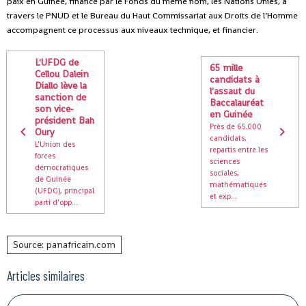
paix en Guinée, financé par le Fonds du même nom, les Nations Unies, à
travers le PNUD et le Bureau du Haut Commissariat aux Droits de l’Homme
accompagnent ce processus aux niveaux technique, et financier.
L'UFDG de
65 mille
Cellou Dalein
candidats à
Diallo lève la
l'assaut du
sanction de
Baccalauréat
son vice-
en Guinée
président Bah
Près de 65.000
Oury
candidats,
L’Union des
repartis entre les
forces
sciences
démocratiques
sociales,
de Guinée
mathématiques
(UFDG), principal
et exp...
parti d’opp...
Source: panafricain.com
Articles similaires