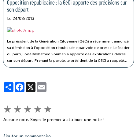
Opposition républicaine : la GéCi apporte des précisions sur
son départ
Le 24/08/2013
Le président de la Génération Citoyenne (GéCi) a récemment annoncé
sa démission à l’opposition républicaine par voie de presse. Le leader
du parti, Fodé Mohamed Soumah a apporté des explications claires
sur son départ. Prenant la parole, le président de la GECI a rappelé
que lors du dialogue : « la GECI est parti, a fait des propositions
simples.
Partager
Facebook
X
Email
★
★
★
★
★
Aucune note. Soyez le premier à attribuer une note !
Ajouter un commentaire