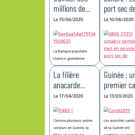
millions de
port sec d
francs
Kagbelen 
Le 15/06/2020
Le 10/06/2020
guinéens du
améliorer 
Groupe BCP
compétitiv
pour lutter
de la chaî
La Banque populaire
contre la
logistique
maroco-guinéenne
(BPMG), une filiale de
Covid-19
La filière
Guinée : u
Groupe Banque centrale
populaire (BCP) du Maroc,
anacarde
premier c
a fait don de 500 millions
affectée par le
de
de francs guinéens au
La mise à service of
Le 17/04/2020
Le 13/03/2020
Fonds Spécial de riposte
par Conakry Termin
Covid-19
coronavir
à la Covid-19 et de
filiale de Bolloré Po
confirmé
stabilisation économique
port sec de Kagbel
Comme plusieurs autres
Les autorités sanit
de la Guinée.
permettra « l’améli
secteurs en Guinée, la
de la Guinée ont
des performances e