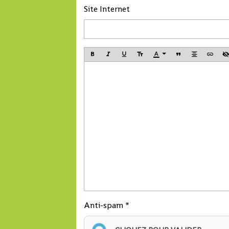
Site Internet
Autonome de Conak
a déclaré Madame 
Tahirou Barry, Dire
générale de Conakr
Terminal.
Anti-spam