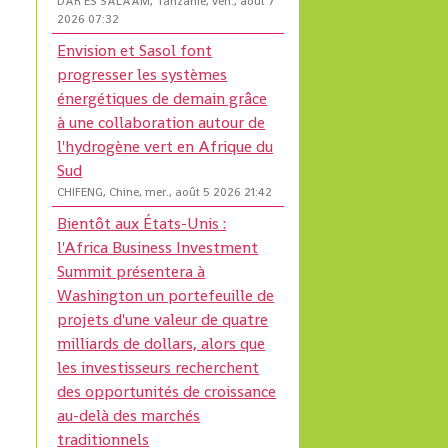
DAR ES SALAAM, Tanzanie, ven., août 7
2026 07:32
Envision et Sasol font
progresser les systèmes
énergétiques de demain grâce
à une collaboration autour de
l'hydrogène vert en Afrique du
Sud
CHIFENG, Chine, mer., août 5 2026 21:42
Bientôt aux États-Unis :
l'Africa Business Investment
Summit présentera à
Washington un portefeuille de
projets d'une valeur de quatre
milliards de dollars, alors que
les investisseurs recherchent
des opportunités de croissance
au-delà des marchés
traditionnels