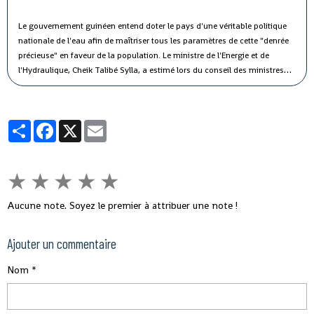
Le gouvernement guinéen entend doter le pays d'une véritable politique
nationale de l'eau afin de maîtriser tous les paramètres de cette "denrée
précieuse" en faveur de la population.
Le ministre de l'Energie et de
l'Hydraulique, Cheik Talibé Sylla, a estimé lors du conseil des ministres
jeudi que le "potentiel des ressources en eau du pays est estimé à 226
milliards de m3 par an, dont 154 milliards de m3 d'eau de surface et 72
milliards de m3 d'eau souterraine".
Partager
Facebook
X
Email
★
★
★
★
★
Aucune note. Soyez le premier à attribuer une note !
Ajouter un commentaire
Nom