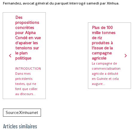
Fernandez, avocat général du parquet interrogé samedi par Xinhua.
Des
propositions
concrètes
Plus de 100
pour Alpha
mille tonnes
Condé en vue
de riz
d'apaiser les
produites à
tensions sur
l'issue de la
le plan
campagne
politique
agricole
La campagne de
INTRODUCTION
commercialisation
Dans mes
agricole a débuté
précédents
en Guinée et cela
textes, qui ne
augure...
font que coller
au discours...
Source:Xinhuanet
Articles similaires