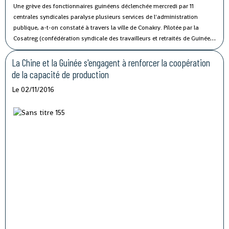
Une grève des fonctionnaires guinéens déclenchée mercredi par 11
centrales syndicales paralyse plusieurs services de l'administration
publique, a-t-on constaté à travers la ville de Conakry.
Pilotée par la
Cosatreg (confédération syndicale des travailleurs et retraités de Guinée)
et 10 centrales syndicales, la grève générale d'avertissement de 7 jours
vise à protester contre les mauvaises conditions de vie et de travail des
La Chine et la Guinée s'engagent à renforcer la coopération
fonctionnaires du secteur public.
de la capacité de production
Le 02/11/2016