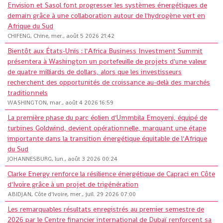
Envision et Sasol font progresser les systèmes énergétiques de
demain grâce à une collaboration autour de l'hydrogène vert en
Afrique du Sud
CHIFENG, Chine, mer., août 5 2026 21:42
Bientôt aux États-Unis : l'Africa Business Investment Summit
présentera à Washington un portefeuille de projets d'une valeur
de quatre milliards de dollars, alors que les investisseurs
recherchent des opportunités de croissance au-delà des marchés
traditionnels
WASHINGTON, mar., août 4 2026 16:59
La première phase du parc éolien d'Ummbila Emoyeni, équipé de
turbines Goldwind, devient opérationnelle, marquant une étape
importante dans la transition énergétique équitable de l'Afrique
du Sud
JOHANNESBURG, lun., août 3 2026 00:24
Clarke Energy renforce la résilience énergétique de Capraci en Côte
d'Ivoire grâce à un projet de trigénération
ABIDJAN, Côte d'Ivoire, mer., juil. 29 2026 07:00
Les remarquables résultats enregistrés au premier semestre de
2026 par le Centre financier international de Dubaï renforcent sa