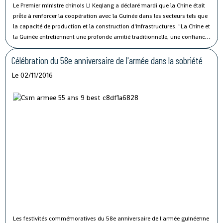
Le Premier ministre chinois Li Keqiang a déclaré mardi que la Chine était
prête à renforcer la coopération avec la Guinée dans les secteurs tels que
la capacité de production et la construction d'infrastructures.
"La Chine et
la Guinée entretiennent une profonde amitié traditionnelle, une confiance
politique solide et une coopération fructueuse", a affirmé M. Li lors de sa
rencontre avec le président guinéen Alpha Condé à Beijing.
Célébration du 58e anniversaire de l'armée dans la sobriété
Le 02/11/2016
Les festivités commémoratives du 58e anniversaire de l'armée guinéenne