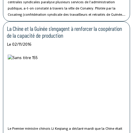
centrales syndicales paralyse plusieurs services de l'administration
publique, a-t-on constaté à travers la ville de Conakry.
Pilotée par la
Cosatreg (confédération syndicale des travailleurs et retraités de Guinée)
et 10 centrales syndicales, la grève générale d'avertissement de 7 jours
vise à protester contre les mauvaises conditions de vie et de travail des
La Chine et la Guinée s'engagent à renforcer la coopération
fonctionnaires du secteur public.
de la capacité de production
Le 02/11/2016
Le Premier ministre chinois Li Keqiang a déclaré mardi que la Chine était