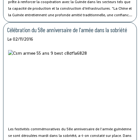
prête à renforcer la coopération avec la Guinée dans les secteurs tels que
la capacité de production et la construction d'infrastructures.
"La Chine et
la Guinée entretiennent une profonde amitié traditionnelle, une confiance
politique solide et une coopération fructueuse", a affirmé M. Li lors de sa
rencontre avec le président guinéen Alpha Condé à Beijing.
Célébration du 58e anniversaire de l'armée dans la sobriété
Le 02/11/2016
Les festivités commémoratives du 58e anniversaire de l'armée guinéenne
se sont déroulées mardi dans la sobriété, a-t-on constaté sur place.
Dans