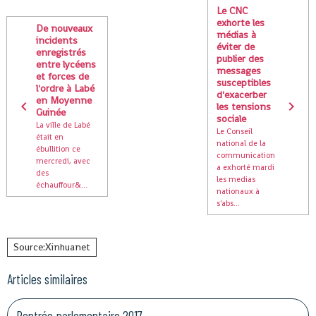
Le CNC
exhorte les
De nouveaux
médias à
incidents
éviter de
enregistrés
publier des
entre lycéens
messages
et forces de
susceptibles
l'ordre à Labé
d'exacerber
en Moyenne
les tensions
Guinée
sociale
La ville de Labé
Le Conseil
était en
national de la
ébullition ce
communication
mercredi, avec
a exhorté mardi
des
les medias
échauffour&...
nationaux à
s'abs...
Source:Xinhuanet
Articles similaires
Rentrée parlementaire 2017