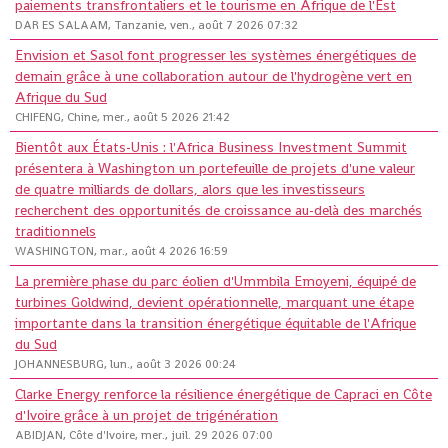
paiements transfrontaliers et le tourisme en Afrique de l'Est
DAR ES SALAAM, Tanzanie, ven., août 7 2026 07:32
Envision et Sasol font progresser les systèmes énergétiques de
demain grâce à une collaboration autour de l'hydrogène vert en
Afrique du Sud
CHIFENG, Chine, mer., août 5 2026 21:42
Bientôt aux États-Unis : l'Africa Business Investment Summit
présentera à Washington un portefeuille de projets d'une valeur
de quatre milliards de dollars, alors que les investisseurs
recherchent des opportunités de croissance au-delà des marchés
traditionnels
WASHINGTON, mar., août 4 2026 16:59
La première phase du parc éolien d'Ummbila Emoyeni, équipé de
turbines Goldwind, devient opérationnelle, marquant une étape
importante dans la transition énergétique équitable de l'Afrique
du Sud
JOHANNESBURG, lun., août 3 2026 00:24
Clarke Energy renforce la résilience énergétique de Capraci en Côte
d'Ivoire grâce à un projet de trigénération
ABIDJAN, Côte d'Ivoire, mer., juil. 29 2026 07:00