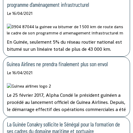
route est important.
programme d’aménagement infrastructurel
Le 16/04/2021
En Guinée, seulement 5% du réseau routier national est
bitumé sur un linéaire total de plus de 43 000 km.
Jusqu’ici, les fonds alloués à l’entretien routier sont
insuffisants alors que plusieurs axes vitaux du pays sont
Guinea Airlines ne prendra finalement plus son envol
dans un état critique.
Le 16/04/2021
Le 25 février 2017, Alpha Condé le président guinéen a
procédé au lancement officiel de Guinea Airlines. Depuis,
le démarrage effectif des opérations commerciales a été
reporté à plusieurs reprises. Le sort de la compagnie a
finalement été tranché par l'Etat qui détenait 20% des
La Guinée Conakry sollicite le Sénégal pour la formation de
parts.
ses cadres du domaine maritime et portuaire