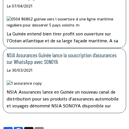
montré ses limites.
Le 07/04/2021
La Guinée entend bien tirer profit son ouverture sur
l’Océan atlantique et de sa large façade maritime. A sa
prise de fonction en juin 2020, la nouvelle direction de
Société navale Guinéenne (SNG) annonçait le
NSIA Assurances Guinée lance la souscription d’assurances
développement d’une véritable politique de transport
sur WhatsApp avec SONOYA
maritime tout en consolidant les acquis.
Le 30/03/2021
NSIA Assurances lance en Guinée un nouveau canal de
distribution pour ses produits d’assurances automobile
et voyages dénommé NSIA SONOYA disponible sur
WhatsApp. En recourant par messages à la souscription
sur NSIA SONOYA, les souscripteurs se verront livrer
leurs contrats d’assurances directement chez eux.