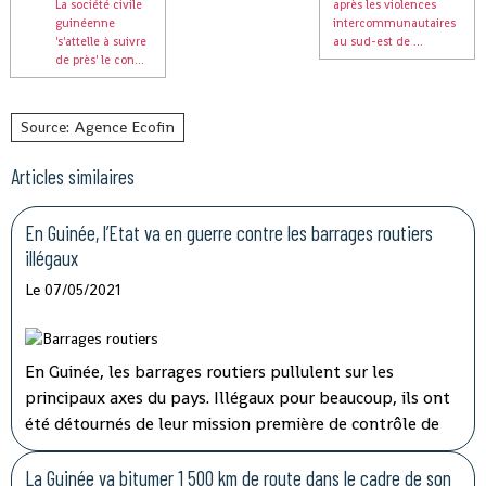
La société civile
après les violences
guinéenne
intercommunautaires
's'attelle à suivre
au sud-est de ...
de près' le con...
Source: Agence Ecofin
Articles similaires
En Guinée, l’Etat va en guerre contre les barrages routiers
illégaux
Le 07/05/2021
En Guinée, les barrages routiers pullulent sur les
principaux axes du pays. Illégaux pour beaucoup, ils ont
été détournés de leur mission première de contrôle de
sécurité pour devenir des niches de rançonnement. Le
préjudice causé aux transporteurs et aux usagers de la
La Guinée va bitumer 1 500 km de route dans le cadre de son