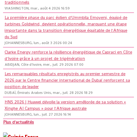
traditionnels
WASHINGTON, mar., août 4 2026 16:59
La première phase du parc éolien d'Ummbila Emoyeni, équipé de
turbines Goldwind, devient opérationnelle, marquant une étape
importante dans la transition énergétique équitable de l'Afrique
du Sud
JOHANNESBURG, lun., août 3 2026 00:24
Clarke Energy renforce la résilience énergétique de Capraci en Côte
d'Ivoire grâce à un projet de trigénération
ABIDJAN, Côte d'Ivoire, mer., juil. 29 2026 07:00
Les remarquables résultats enregistrés au premier semestre de
2026 par le Centre financier international de Dubaï renforcent sa
position de leader
DUBAÏ, Émirats Arabes Unis, mar., juil. 28 2026 18:29
HNS 2026 | Huawei dévoile la version améliorée de sa solution «
Xinghe AI Campus » pour l'Afrique australe
JOHANNESBURG, lun., juil. 27 2026 16:14
Plus d'actualités