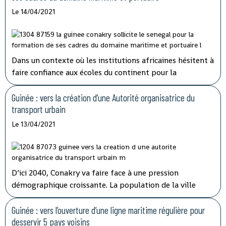
Le 14/04/2021
Dans un contexte où les institutions africaines hésitent à
faire confiance aux écoles du continent pour la
formation de leurs travailleurs, la Guinée Conakry et le
Sénégal concrétisent leur coopération dans le domaine
Guinée : vers la création d’une Autorité organisatrice du
maritime et portuaire.
transport urbain
Le 13/04/2021
D’ici 2040, Conakry va faire face à une pression
démographique croissante. La population de la ville
pourrait atteindre 5,5 millions d’habitants à cet horizon
contre 2,7 millions actuellement. Le système de
Guinée : vers l’ouverture d’une ligne maritime régulière pour
transports en commun actuellement déployé a
desservir 5 pays voisins