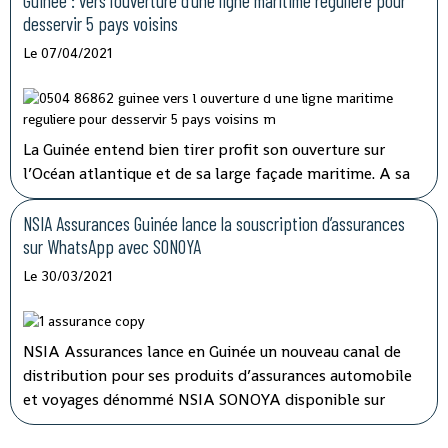
Guinée : vers l’ouverture d’une ligne maritime régulière pour
transports en commun actuellement déployé a
desservir 5 pays voisins
montré ses limites.
Le 07/04/2021
La Guinée entend bien tirer profit son ouverture sur
l’Océan atlantique et de sa large façade maritime. A sa
prise de fonction en juin 2020, la nouvelle direction de
Société navale Guinéenne (SNG) annonçait le
NSIA Assurances Guinée lance la souscription d’assurances
développement d’une véritable politique de transport
sur WhatsApp avec SONOYA
maritime tout en consolidant les acquis.
Le 30/03/2021
NSIA Assurances lance en Guinée un nouveau canal de
distribution pour ses produits d’assurances automobile
et voyages dénommé NSIA SONOYA disponible sur
WhatsApp. En recourant par messages à la souscription
sur NSIA SONOYA, les souscripteurs se verront livrer