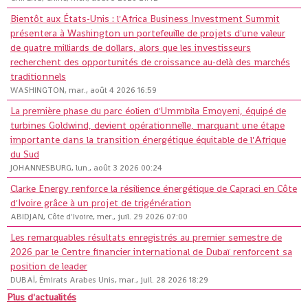
Bientôt aux États-Unis : l'Africa Business Investment Summit
présentera à Washington un portefeuille de projets d'une valeur
de quatre milliards de dollars, alors que les investisseurs
recherchent des opportunités de croissance au-delà des marchés
traditionnels
WASHINGTON, mar., août 4 2026 16:59
La première phase du parc éolien d'Ummbila Emoyeni, équipé de
turbines Goldwind, devient opérationnelle, marquant une étape
importante dans la transition énergétique équitable de l'Afrique
du Sud
JOHANNESBURG, lun., août 3 2026 00:24
Clarke Energy renforce la résilience énergétique de Capraci en Côte
d'Ivoire grâce à un projet de trigénération
ABIDJAN, Côte d'Ivoire, mer., juil. 29 2026 07:00
Les remarquables résultats enregistrés au premier semestre de
2026 par le Centre financier international de Dubaï renforcent sa
position de leader
DUBAÏ, Émirats Arabes Unis, mar., juil. 28 2026 18:29
Plus d'actualités