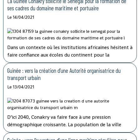
finalement été tranché par l'Etat qui détenait 20% des
La Guinée Conakry sollicite le Sénégal pour la formation de
parts.
ses cadres du domaine maritime et portuaire
Le 14/04/2021
Dans un contexte où les institutions africaines hésitent à
faire confiance aux écoles du continent pour la
formation de leurs travailleurs, la Guinée Conakry et le
Sénégal concrétisent leur coopération dans le domaine
Guinée : vers la création d’une Autorité organisatrice du
maritime et portuaire.
transport urbain
Le 13/04/2021
D’ici 2040, Conakry va faire face à une pression
démographique croissante. La population de la ville
pourrait atteindre 5,5 millions d’habitants à cet horizon
contre 2,7 millions actuellement. Le système de