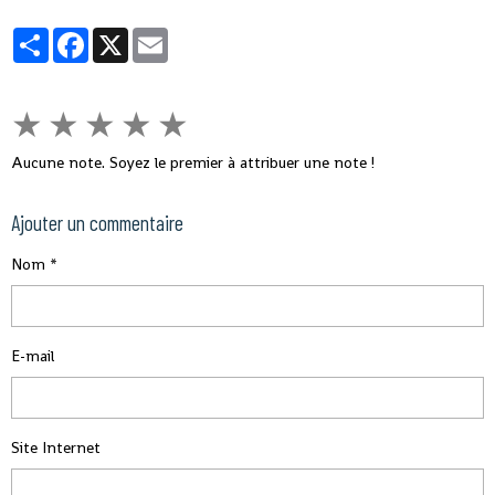
leurs contrats d’assurances directement chez eux.
Partager
Facebook
X
Email
★
★
★
★
★
Aucune note. Soyez le premier à attribuer une note !
Ajouter un commentaire
Nom
E-mail
Site Internet