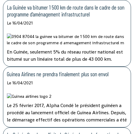
préjudice causé aux transporteurs et aux usagers de la
La Guinée va bitumer 1 500 km de route dans le cadre de son
route est important.
programme d’aménagement infrastructurel
Le 16/04/2021
En Guinée, seulement 5% du réseau routier national est
bitumé sur un linéaire total de plus de 43 000 km.
Jusqu’ici, les fonds alloués à l’entretien routier sont
insuffisants alors que plusieurs axes vitaux du pays sont
Guinea Airlines ne prendra finalement plus son envol
dans un état critique.
Le 16/04/2021
Le 25 février 2017, Alpha Condé le président guinéen a
procédé au lancement officiel de Guinea Airlines. Depuis,
le démarrage effectif des opérations commerciales a été
reporté à plusieurs reprises. Le sort de la compagnie a