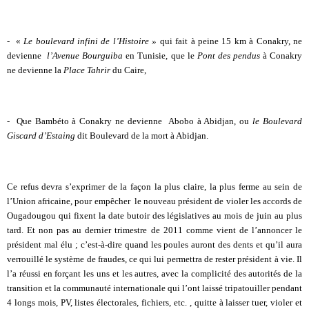
- «
Le boulevard infini de l’Histoire »
qui fait à peine 15 km à Conakry, ne
devienne
l’Avenue Bourguiba
en Tunisie, que le
Pont des pendus
à Conakry
ne devienne la
Place Tahrir
du Caire,
- Que Bambéto à Conakry ne devienne Abobo à Abidjan, ou
le Boulevard
Giscard d’Estaing
dit Boulevard de la mort à Abidjan.
Ce refus devra s’exprimer de la façon la plus claire, la plus ferme au sein de
l’Union africaine, pour empêcher le nouveau président de violer les accords de
Ougadougou qui fixent la date butoir des législatives au mois de juin au plus
tard. Et non pas au dernier trimestre de 2011 comme vient de l’annoncer le
président mal élu ; c’est-à-dire quand les poules auront des dents et qu’il aura
verrouillé le système de fraudes, ce qui lui permettra de rester président à vie. Il
l’a réussi en forçant les uns et les autres, avec la complicité des autorités de la
transition et la communauté internationale qui l’ont laissé tripatouiller pendant
4 longs mois, PV, listes électorales, fichiers, etc. , quitte à laisser tuer, violer et