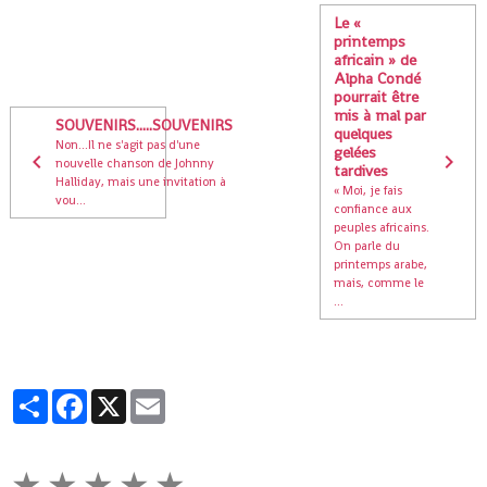
Le «
printemps
africain » de
Alpha Condé
pourrait être
mis à mal par
SOUVENIRS.....SOUVENIRS
quelques
Non...Il ne s'agit pas d'une
gelées
nouvelle chanson de Johnny
tardives
Halliday, mais une invitation à
« Moi, je fais
vou...
confiance aux
peuples africains.
On parle du
printemps arabe,
mais, comme le
...
Partager
Facebook
X
Email
★
★
★
★
★