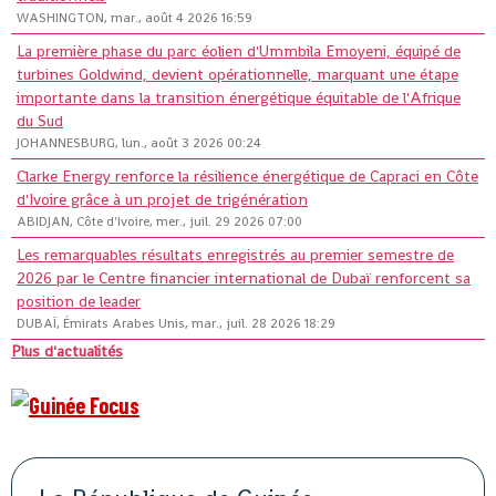
WASHINGTON, mar., août 4 2026 16:59
La première phase du parc éolien d'Ummbila Emoyeni, équipé de
turbines Goldwind, devient opérationnelle, marquant une étape
importante dans la transition énergétique équitable de l'Afrique
du Sud
JOHANNESBURG, lun., août 3 2026 00:24
Clarke Energy renforce la résilience énergétique de Capraci en Côte
d'Ivoire grâce à un projet de trigénération
ABIDJAN, Côte d'Ivoire, mer., juil. 29 2026 07:00
Les remarquables résultats enregistrés au premier semestre de
2026 par le Centre financier international de Dubaï renforcent sa
position de leader
DUBAÏ, Émirats Arabes Unis, mar., juil. 28 2026 18:29
Plus d'actualités