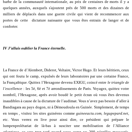
barbe de la communauté internationale, au prix de centaines de morts il y a
quelques années, auxquels s'ajoutent près de 500 morts et des dizaines de
milliers de déplacés dans une guerre civile qui vient de recommencer aux
portes de cette dictature naissante que vous êtes entrain de langer et de
conforter.
IV J’allais oublier la France éternelle.
La France de d’Alembert, Diderot, Voltaire, Victor Hugo. Et leurs héritiers, ceux
qui ont foutu le camp, expulsés de leurs laboratoires par une certaine France,
la Françafrique. Quittez l’Hexagone devenu EXIGU, coincé entre
le triangle de
l’excellence
: les 5è, 6è et 7è arrondissements de Paris. Voyagez, quittez votre
nombril, l’Hexagone, après avoir boudé le petit écran où vous êtes devenus
inaudibles à cause de la dictature de l’audimat. Vous n’avez pas besoin d’aller à
Bandiagara au pays dogon, ni à Démoudoula en Guinée. Simplement, de temps
en temps , visitez les sites guinéens comme
guineeactu.com, legupepard.net
,
etc.
Vous verrez en live pour ainsi dire, ce président qui prépare le
lumpenprolétariat de là-bas à susciter une mobilisation de l’Alliance
atlantique, ce sera trop tard quand vous aurez vu 200 négrilles massacrés,