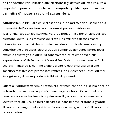
de l’opposition républicaine aux élections législatives qui en a résulté a
empêché le pouvoir de s’octroyer la majorité qualifiée qui pouvait lui
permettre d’imposer sa volonté aux guinéens.
Aujourd’hui, le RPG arc-en-ciel est dans le désarroi, déboussolé par la
pugnacité de l’opposition républicaine et par ses médiocres
performances aux législatives. Parti du pouvoir, il a bénéficié pour ces
élections, de tous les moyens de l’Etat. Des milliards de nos francs
déversés pour l’achat des consciences, des complicités avec ceux qui
contrôlent le processus électoral, des combines de toutes sortes pour
enfler les suffrages là où ils lui sont favorables et empêcher leur
expression là où ils lui sont défavorables. Mais pour quel résultat ? Un
score si mitigé qu’il confine à une défaite. C’est l’expression d’une
sanction massive des promesses reniées, des violences subies, du mal
être général, du manque de crédibilité du pouvoir !
Quant à l’opposition républicaine, elle est bien fondée de se plaindre de
la fraude massive qui l’a privée d’une large victoire. Cependant, les
résultats obtenus inclinent à l’optimisme. Il y a bien une promesse de
victoire face au RPG en perte de vitesse dans le pays et dont la grande
illusion du changement s’est transformée en une grande désillusion pour
la population.