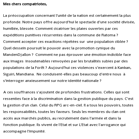
Mes chers compatriotes,
La préoccupation concernant l’unité de la nation est certainement la plus
profonde. Notre pays offre aujourd'hui le spectacle d'une société divisée,
humiliée, blessée. Comment cicatriser les plaies ouvertes par ces
expéditions punitives récurrentes dans la commune de Ratoma ?
Comment accepter ces exactions répétées sur une population ciblée ?
Quel dessein poursuit le pouvoir avec la promotion cynique du
MandenDjallon ? Comment ne pas éprouver une émotion indicible face
aux images insoutenables renvoyées par les brutalités subies par des
populations de la Forêt ? Aujourd’hui ces violences s’exercent à Kankan,
Siguiri, Mandiana. Ne conduisent-elles pas beaucoup d'entre nous à
s'interroger anxieusement sur notre identité nationale ?
A ces souffrances s'ajoutent de profondes frustrations. Celles qui sont
ressenties face à la discrimination dans la gestion publique du pays. C'est
la gestion d'un clan. Celui du RPG arc-en-ciel. Il a tous les pouvoirs, toutes
les responsabilités, toutes les faveurs. Seuls les membres du clan ont
accès aux marchés publics, au recrutement dans l’armée et dans la
fonction publique. Ils vivent de l'Etat et sur L'Etat avec l'arrogance qui
accompagne l'impunité.