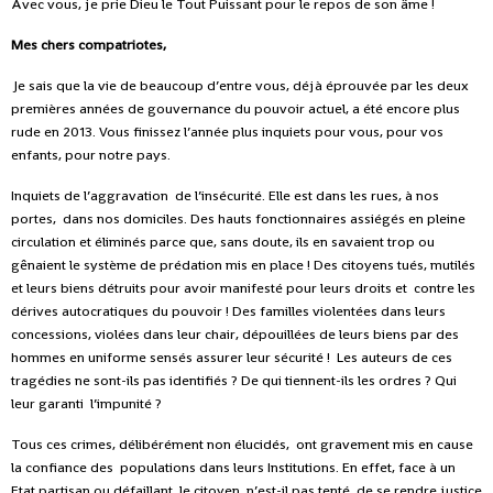
Avec vous, je prie Dieu le Tout Puissant pour le repos de son âme !
Mes chers compatriotes,
Je sais que la vie de beaucoup d’entre vous, déjà éprouvée par les deux
premières années de gouvernance du pouvoir actuel, a été encore plus
rude en 2013. Vous finissez l’année plus inquiets pour vous, pour vos
enfants, pour notre pays.
Inquiets de l’aggravation de l’insécurité. Elle est dans les rues, à nos
portes, dans nos domiciles. Des hauts fonctionnaires assiégés en pleine
circulation et éliminés parce que, sans doute, ils en savaient trop ou
gênaient le système de prédation mis en place ! Des citoyens tués, mutilés
et leurs biens détruits pour avoir manifesté pour leurs droits et contre les
dérives autocratiques du pouvoir ! Des familles violentées dans leurs
concessions, violées dans leur chair, dépouillées de leurs biens par des
hommes en uniforme sensés assurer leur sécurité ! Les auteurs de ces
tragédies ne sont-ils pas identifiés ? De qui tiennent-ils les ordres ? Qui
leur garanti l’impunité ?
Tous ces crimes, délibérément non élucidés, ont gravement mis en cause
la confiance des populations dans leurs Institutions. En effet, face à un
Etat partisan ou défaillant, le citoyen n’est-il pas tenté de se rendre justice