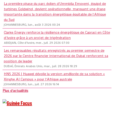
La première phase du parc éolien d'Ummbila Emoyeni, équipé de
turbines Goldwind, devient opérationnelle, marquant une étape
importante dans la transition énergétique équitable de l'Afrique
du Sud
JOHANNESBURG, lun., août 3 2026 00:24
Clarke Energy renforce la résilience énergétique de Capraci en Côte
d'Ivoire grâce à un projet de trigénération
ABIDJAN, Côte d'Ivoire, mer., juil. 29 2026 07:00
Les remarquables résultats enregistrés au premier semestre de
2026 par le Centre financier international de Dubaï renforcent sa
position de leader
DUBAÏ, Émirats Arabes Unis, mar., juil. 28 2026 18:29
HNS 2026 | Huawei dévoile la version améliorée de sa solution «
Xinghe AI Campus » pour l'Afrique australe
JOHANNESBURG, lun., juil. 27 2026 16:14
Plus d'actualités