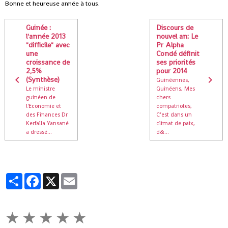
Bonne et heureuse année à tous.
Guinée :
Discours de
l'année 2013
nouvel an: Le
"difficile" avec
Pr Alpha
une
Condé définit
croissance de
ses priorités
2,5%
pour 2014
(Synthèse)
Guinéennes,
Le ministre
Guinéens, Mes
guinéen de
chers
l'Economie et
compatriotes,
des Finances Dr
C’est dans un
Kerfalla Yansané
climat de paix,
a dressé...
d&...
Partager
Facebook
X
Email
★
★
★
★
★