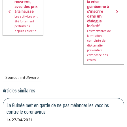
rouvrent,
la crise
avec des prix
guinéenne à
à la hausse
s'inscrire
dans un
Les activités ont
dialogue
été fortement
inclusif
perturbées
depuis l’électio...
Les membres de
la mission
conjointe de
diplomatie
préventive
composée des
émiss...
Source : intellivoire
Articles similaires
La Guinée met en garde de ne pas mélanger les vaccins
contre le coronavirus
Le 27/04/2021