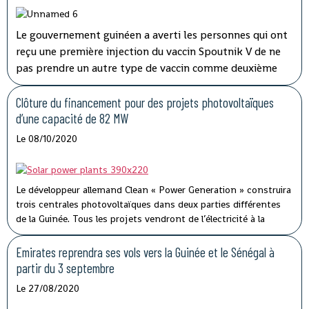
Le gouvernement guinéen a averti les personnes qui ont
reçu une première injection du vaccin Spoutnik V de ne
pas prendre un autre type de vaccin comme deuxième
dose, même si une expédition du fabricant russe est
confrontée à un retard.
Clôture du financement pour des projets photovoltaïques
d’une capacité de 82 MW
Le 08/10/2020
Le développeur allemand Clean « Power Generation » construira
trois centrales photovoltaïques dans deux parties différentes
de la Guinée. Tous les projets vendront de l’électricité à la
société d’État Électricité De Guinée.
Emirates reprendra ses vols vers la Guinée et le Sénégal à
partir du 3 septembre
Le 27/08/2020