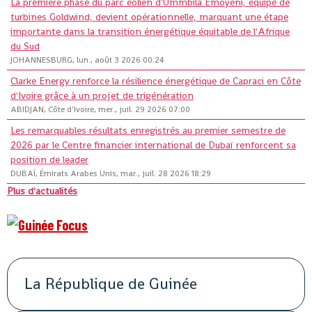
La première phase du parc éolien d'Ummbila Emoyeni, équipé de
turbines Goldwind, devient opérationnelle, marquant une étape
importante dans la transition énergétique équitable de l'Afrique
du Sud
JOHANNESBURG, lun., août 3 2026 00:24
Clarke Energy renforce la résilience énergétique de Capraci en Côte
d'Ivoire grâce à un projet de trigénération
ABIDJAN, Côte d'Ivoire, mer., juil. 29 2026 07:00
Les remarquables résultats enregistrés au premier semestre de
2026 par le Centre financier international de Dubaï renforcent sa
position de leader
DUBAÏ, Émirats Arabes Unis, mar., juil. 28 2026 18:29
Plus d'actualités
La République de Guinée