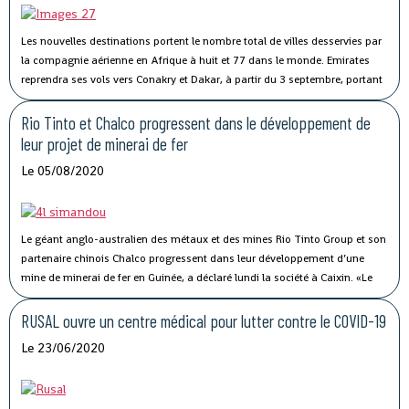
Les nouvelles destinations portent le nombre total de villes desservies par
la compagnie aérienne en Afrique à huit et 77 dans le monde.
Emirates
reprendra ses vols vers Conakry et Dakar, à partir du 3 septembre, portant
à huit le nombre total de villes desservies par la compagnie aérienne en
Afrique.
Rio Tinto et Chalco progressent dans le développement de
leur projet de minerai de fer
Le 05/08/2020
Le géant anglo-australien des métaux et des mines Rio Tinto Group et son
partenaire chinois Chalco progressent dans leur développement d’une
mine de minerai de fer en Guinée, a déclaré lundi la société à Caixin.
«Le
projet de minerai de fer de Simandou (blocs 3 et 4) en Guinée progresse
alors que nous collaborons avec nos partenaires pour optimiser le projet»,
RUSAL ouvre un centre médical pour lutter contre le COVID-19
a déclaré la société.
Le 23/06/2020