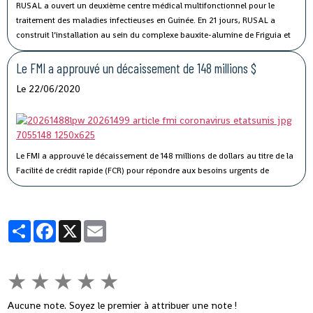
RUSAL a ouvert un deuxième centre médical multifonctionnel pour le
traitement des maladies infectieuses en Guinée.
En 21 jours, RUSAL a
construit l’installation au sein du complexe bauxite-alumine de Friguia et
se prépare à accueillir des patients atteints de COVID-19.
Le FMI a approuvé un décaissement de 148 millions $
Le 22/06/2020
Le FMI a approuvé le décaissement de 148 millions de dollars au titre de la
Facilité de crédit rapide (FCR) pour répondre aux besoins urgents de
balance des paiements et de financement budgétaire résultant de la
pandémie de COVID-19.
Partager
Facebook
X
Email
★
★
★
★
★
Aucune note. Soyez le premier à attribuer une note !