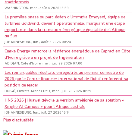
traditionnels
WASHINGTON, mar., août 4 2026 16:59
La première phase du parc éolien d'Ummbila Emoyeni, équipé de
turbines Goldwind, devient opérationnelle, marquant une étape
importante dans la transition énergétique équitable de l'Afrique
du Sud
JOHANNESBURG, lun., août 3 2026 00:24
Clarke Energy renforce la résilience énergétique de Capraci en Côte
d'Ivoire grâce à un projet de trigénération
ABIDJAN, Côte d'Ivoire, mer., juil. 29 2026 07:00
Les remarquables résultats enregistrés au premier semestre de
2026 par le Centre financier international de Dubaï renforcent sa
position de leader
DUBAÏ, Émirats Arabes Unis, mar., juil. 28 2026 18:29
HNS 2026 | Huawei dévoile la version améliorée de sa solution «
Xinghe AI Campus » pour l'Afrique australe
JOHANNESBURG, lun., juil. 27 2026 16:14
Plus d'actualités