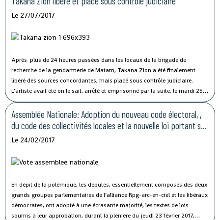
Takana Zion libéré et placé sous contrôle judiciaire
Le 27/07/2017
Après plus de 24 heures passées dans les locaux de la brigade de
recherche de la gendarmerie de Matam, Takana Zion a été finalement
libéré des sources concordantes, mais placé sous contrôle judiciaire.
L’artiste avait été on le sait, arrêté et emprisonné par la suite, le mardi 25
juillet 2017, lors du carnaval qu’il avait initié avec plusieurs autres artistes
guinéens, pour disent-ils dénoncer la malgouvernance et signifier par la
Assemblée Nationale: Adoption du nouveau code électoral, ,
même occasion, leur opposition farouche aux velléités de 3ème mandat
du code des collectivités locales et la nouvelle loi portant sur
prêtées au Président Alpha Condé.
la cour suprême
Le 24/02/2017
En dépit de la polémique, les députés, essentiellement composés des deux
grands groupes parlementaires de l’alliance Rpg-arc-en-ciel et les libéraux
démocrates, ont adopté à une écrasante majorité, les textes de lois
soumis à leur approbation, durant la plénière du jeudi 23 février 2017,