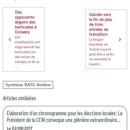
Des
Guinée: vers
opposants
la fin de plus
érigent des
de trois
barricades à
années de
Conakry
transition
Des
La longue
manifestants ont
transition en
érigé samedi des
Guinée touche
barricades sur
peut être à sa fin.
des routes de
Ce vendredi 15
Conakry et de sa
novem...
...
Synthèse: BAYO Abidine
Articles similaires
Elaboration d'un chronogramme pour les élections locales: Le
Président de la CENI convoque une plénière extraordinaire
pour se pencher sur la question
Le 02/08/2017