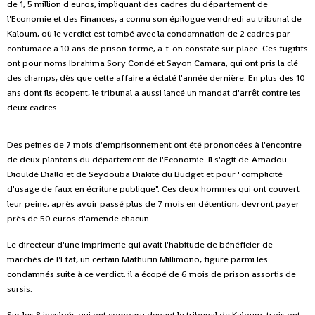
de 1, 5 million d'euros, impliquant des cadres du département de
l'Economie et des Finances, a connu son épilogue vendredi au tribunal de
Kaloum, où le verdict est tombé avec la condamnation de 2 cadres par
contumace à 10 ans de prison ferme, a-t-on constaté sur place.
Ces fugitifs
ont pour noms Ibrahima Sory Condé et Sayon Camara, qui ont pris la clé
des champs, dès que cette affaire a éclaté l'année dernière. En plus des 10
ans dont ils écopent, le tribunal a aussi lancé un mandat d'arrêt contre les
deux cadres.
Des peines de 7 mois d'emprisonnement ont été prononcées à l'encontre
de deux plantons du département de l'Economie. Il s'agit de Amadou
Diouldé Diallo et de Seydouba Diakité du Budget et pour "complicité
d'usage de faux en écriture publique". Ces deux hommes qui ont couvert
leur peine, après avoir passé plus de 7 mois en détention, devront payer
près de 50 euros d'amende chacun.
Le directeur d'une imprimerie qui avait l'habitude de bénéficier de
marchés de l'Etat, un certain Mathurin Millimono, figure parmi les
condamnés suite à ce verdict. il a écopé de 6 mois de prison assortis de
sursis.
Sur les 8 inculpés qui ont comparu devant le tribunal de Kaloum, trois ont