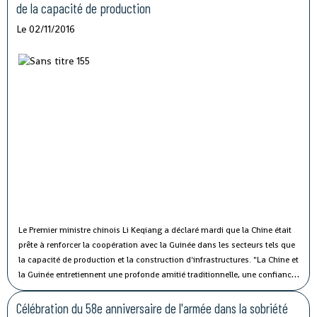
fonctionnaires du secteur public.
de la capacité de production
Le 02/11/2016
Le Premier ministre chinois Li Keqiang a déclaré mardi que la Chine était
prête à renforcer la coopération avec la Guinée dans les secteurs tels que
la capacité de production et la construction d'infrastructures.
"La Chine et
la Guinée entretiennent une profonde amitié traditionnelle, une confiance
politique solide et une coopération fructueuse", a affirmé M. Li lors de sa
rencontre avec le président guinéen Alpha Condé à Beijing.
Célébration du 58e anniversaire de l'armée dans la sobriété