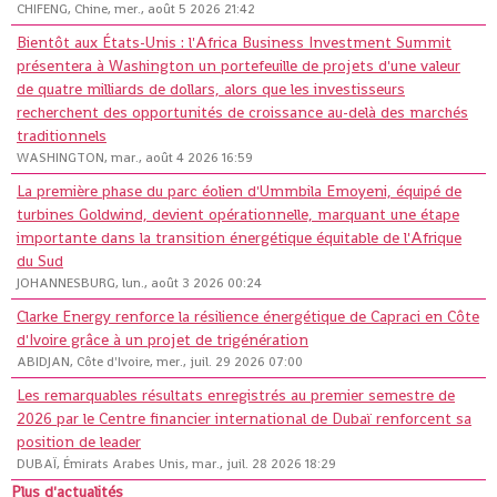
CHIFENG, Chine, mer., août 5 2026 21:42
Bientôt aux États-Unis : l'Africa Business Investment Summit
présentera à Washington un portefeuille de projets d'une valeur
de quatre milliards de dollars, alors que les investisseurs
recherchent des opportunités de croissance au-delà des marchés
traditionnels
WASHINGTON, mar., août 4 2026 16:59
La première phase du parc éolien d'Ummbila Emoyeni, équipé de
turbines Goldwind, devient opérationnelle, marquant une étape
importante dans la transition énergétique équitable de l'Afrique
du Sud
JOHANNESBURG, lun., août 3 2026 00:24
Clarke Energy renforce la résilience énergétique de Capraci en Côte
d'Ivoire grâce à un projet de trigénération
ABIDJAN, Côte d'Ivoire, mer., juil. 29 2026 07:00
Les remarquables résultats enregistrés au premier semestre de
2026 par le Centre financier international de Dubaï renforcent sa
position de leader
DUBAÏ, Émirats Arabes Unis, mar., juil. 28 2026 18:29
Plus d'actualités