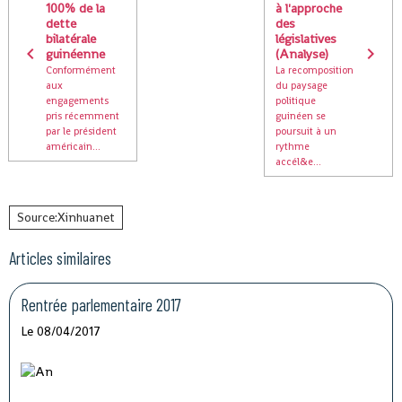
100% de la
à l'approche
dette
des
bilatérale
législatives
guinéenne
(Analyse)
Conformément
La recomposition
aux
du paysage
engagements
politique
pris récemment
guinéen se
par le président
poursuit à un
américain...
rythme
accél&e...
Source:Xinhuanet
Articles similaires
Rentrée parlementaire 2017
Le 08/04/2017