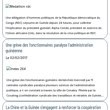
Une délégation d'hommes politiques de la République démocratique du
Congo (RDC) séjourne en Guinée depuis 24 heures, pour solliciter
l'implication du président guinéen Alpha Condé, président en exercice de
l'Union africaine (UA), dans la résolution de la crise politique en RDC.
Une grève des fonctionnaires paralyse l'administration
guinéenne
Le 02/02/2017
Une grève des fonctionnaires guinéens déclenchée mercredi par 11
centrales syndicales paralyse plusieurs services de l'administration
publique, a-t-on constaté à travers la ville de Conakry.
Pilotée par la
Cosatreg (confédération syndicale des travailleurs et retraités de Guinée)
et 10 centrales syndicales, la grève générale d'avertissement de 7 jours
vise à protester contre les mauvaises conditions de vie et de travail des
La Chine et la Guinée s'engagent à renforcer la coopération