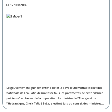
Le 12/08/2016
Le gouvernement guinéen entend doter le pays d'une véritable politique
nationale de l'eau afin de maîtriser tous les paramètres de cette "denrée
précieuse" en faveur de la population.
Le ministre de l'Energie et de
l'Hydraulique, Cheik Talibé Sylla, a estimé lors du conseil des ministres
jeudi que le "potentiel des ressources en eau du pays est estimé à 226