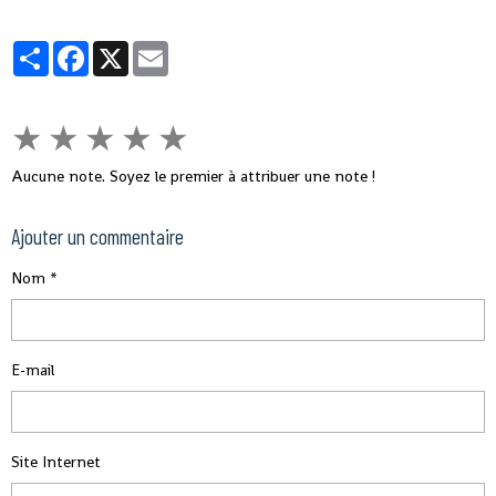
milliards de m3 par an, dont 154 milliards de m3 d'eau de surface et 72
milliards de m3 d'eau souterraine".
Partager
Facebook
X
Email
★
★
★
★
★
Aucune note. Soyez le premier à attribuer une note !
Ajouter un commentaire
Nom
E-mail
Site Internet