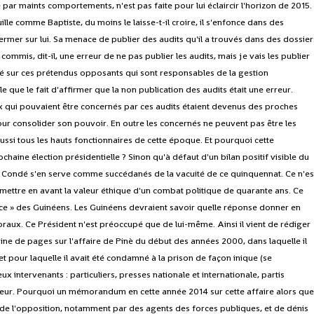
par maints comportements, n'est pas faite pour lui éclaircir l'horizon de 2015. 
lle comme Baptiste, du moins le laisse-t-il croire, il s'enfonce dans des
ermer sur lui. Sa menace de publier des audits qu'il a trouvés dans des dossier
ommis, dit-il, une erreur de ne pas publier les audits, mais je vais les publier
té sur ces prétendus opposants qui sont responsables de la gestion
e que le fait d'affirmer que la non publication des audits était une erreur.
ceux qui pouvaient être concernés par ces audits étaient devenus des proches
pour consolider son pouvoir. En outre les concernés ne peuvent pas être les
ssi tous les hauts fonctionnaires de cette époque. Et pourquoi cette
chaine élection présidentielle ? Sinon qu'à défaut d'un bilan positif visible du
a Condé s'en serve comme succédanés de la vacuité de ce quinquennat. Ce n'es
e mettre en avant la valeur éthique d'un combat politique de quarante ans. Ce
ance » des Guinéens. Les Guinéens devraient savoir quelle réponse donner en
raux. Ce Président n'est préoccupé que de lui-même. Ainsi il vient de rédiger
e de pages sur l'affaire de Pinè du début des années 2000, dans laquelle il
t pour laquelle il avait été condamné à la prison de façon inique (se
intervenants : particuliers, presses nationale et internationale, partis
faveur. Pourquoi un mémorandum en cette année 2014 sur cette affaire alors qu
de l'opposition, notamment par des agents des forces publiques, et de dénis