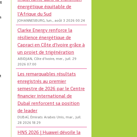
Il
énergétique équitable de
l'Afrique du Sud
s
JOHANNESBURG, lun., août 3 2026 00:24
Clarke Energy renforce la
résilience énergétique de
Capraci en Côte d'Ivoire grâce à
un projet de trigénération
ABIDJAN, Côte d'Ivoire, mer., juil. 29
2026 07:00
Les remarquables résultats
t
enregistrés au premier
semestre de 2026 par le Centre
financier international de
Dubaï renforcent sa position
de leader
DUBAÏ, Émirats Arabes Unis, mar., juil.
28 2026 18:29
e
HNS 2026 | Huawei dévoile la