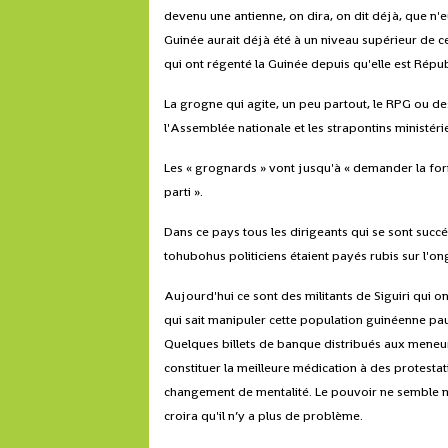
devenu une antienne, on dira, on dit déjà, que n'e
Guinée aurait déjà été à un niveau supérieur de ce
qui ont régenté la Guinée depuis qu'elle est Répu
La grogne qui agite, un peu partout, le RPG ou des
l'Assemblée nationale et les strapontins ministéri
Les « grognards » vont jusqu'à « demander la fo
parti ».
Dans ce pays tous les dirigeants qui se sont succé
tohubohus politiciens étaient payés rubis sur l'on
Aujourd'hui ce sont des militants de Siguiri qui on
qui sait manipuler cette population guinéenne pau
Quelques billets de banque distribués aux meneur
constituer la meilleure médication à des protesta
changement de mentalité. Le pouvoir ne semble mê
croira qu'il n’y a plus de problème.