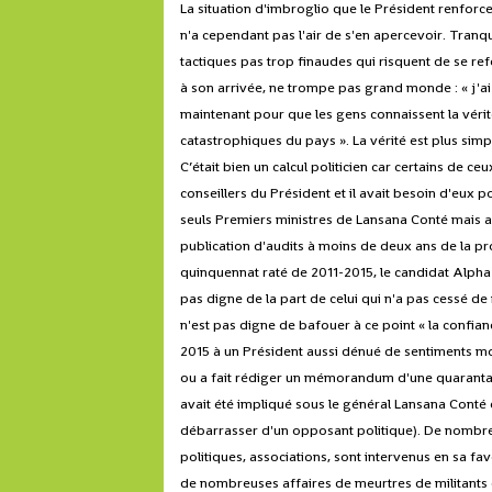
La situation d'imbroglio que le Président renforce 
n'a cependant pas l'air de s'en apercevoir. Tranqui
tactiques pas trop finaudes qui risquent de se ref
à son arrivée, ne trompe pas grand monde : « j'ai c
maintenant pour que les gens connaissent la véri
catastrophiques du pays ». La vérité est plus simpl
C’était bien un calcul politicien car certains de 
conseillers du Président et il avait besoin d'eux 
seuls Premiers ministres de Lansana Conté mais au
publication d'audits à moins de deux ans de la pro
quinquennat raté de 2011-2015, le candidat Alph
pas digne de la part de celui qui n'a pas cessé d
n'est pas digne de bafouer à ce point « la confi
2015 à un Président aussi dénué de sentiments mo
ou a fait rédiger un mémorandum d'une quarantain
avait été impliqué sous le général Lansana Conté e
débarrasser d'un opposant politique). De nombreux 
politiques, associations, sont intervenus en sa 
de nombreuses affaires de meurtres de militants 