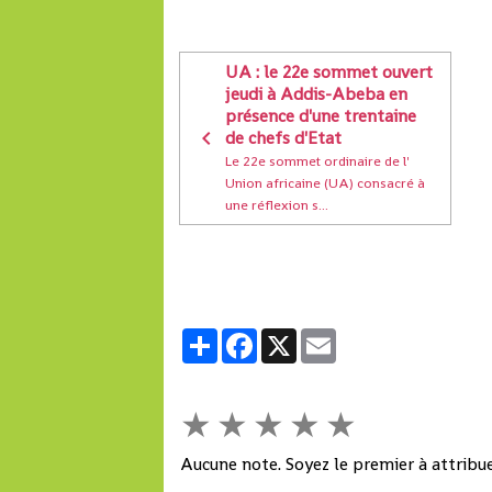
UA : le 22e sommet ouvert
jeudi à Addis-Abeba en
présence d'une trentaine
de chefs d'Etat
Le 22e sommet ordinaire de l'
Union africaine (UA) consacré à
une réflexion s...
Partager
Facebook
X
Email
★
★
★
★
★
Aucune note. Soyez le premier à attribue