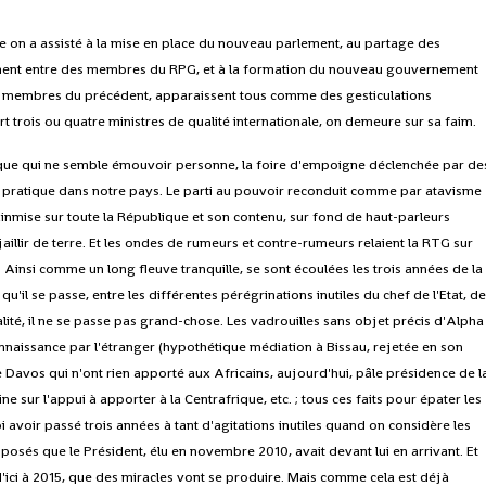
e on a assisté à la mise en place du nouveau parlement, au partage des
ment entre des membres du RPG, et à la formation du nouveau gouvernement
 membres du précédent, apparaissent tous comme des gesticulations
trois ou quatre ministres de qualité internationale, on demeure sur sa faim.
que qui ne semble émouvoir personne, la foire d'empoigne déclenchée par de
e pratique dans notre pays. Le parti au pouvoir reconduit comme par atavisme
mainmise sur toute la République et son contenu, sur fond de haut-parleurs
aillir de terre. Et les ondes de rumeurs et contre-rumeurs relaient la RTG sur
. Ainsi comme un long fleuve tranquille, se sont écoulées les trois années de la
u'il se passe, entre les différentes pérégrinations inutiles du chef de l'Etat, d
lité, il ne se passe pas grand-chose. Les vadrouilles sans objet précis d'Alpha
nnaissance par l'étranger (hypothétique médiation à Bissau, rejetée en son
Davos qui n'ont rien apporté aux Africains, aujourd'hui, pâle présidence de l
ne sur l'appui à apporter à la Centrafrique, etc. ; tous ces faits pour épater les
i avoir passé trois années à tant d'agitations inutiles quand on considère les
sés que le Président, élu en novembre 2010, avait devant lui en arrivant. Et
'ici à 2015, que des miracles vont se produire. Mais comme cela est déjà