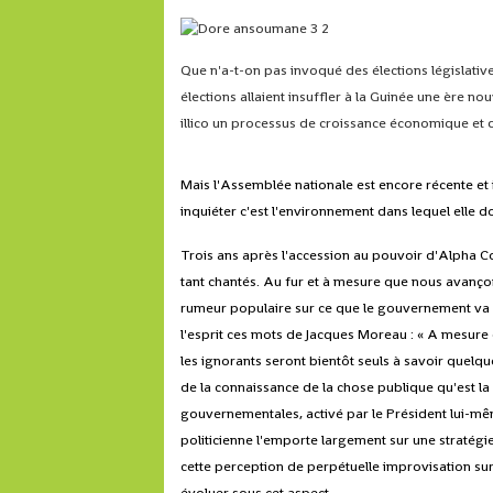
Que n'a-t-on pas invoqué des élections législativ
élections allaient insuffler à la Guinée une ère n
illico un processus de croissance économique e
Mais l'Assemblée nationale est encore récente et 
inquiéter c'est l'environnement dans lequel elle do
Trois ans après l'accession au pouvoir d'Alpha 
tant chantés. Au fur et à mesure que nous avançon
rumeur populaire sur ce que le gouvernement va fair
l'esprit ces mots de Jacques Moreau : « A mesure 
les ignorants seront bientôt seuls à savoir quelqu
de la connaissance de la chose publique qu'est la
gouvernementales, activé par le Président lui-mê
politicienne l'emporte largement sur une stratégie
cette perception de perpétuelle improvisation sur 
évoluer sous cet aspect.