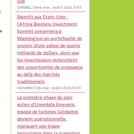
Sud
CHIFENG, Chine, mer., août 5 2026 21:42
s
Bientôt aux États-Unis :
l'Africa Business Investment
Summit présentera à
 à
Washington un portefeuille de
projets d'une valeur de quatre
milliards de dollars, alors que
les investisseurs recherchent
des opportunités de croissance
au-delà des marchés
traditionnels
WASHINGTON, mar., août 4 2026 16:59
La première phase du parc
t
éolien d'Ummbila Emoyeni,
équipé de turbines Goldwind,
devient opérationnelle,
marquant une étape
importante dans la transition