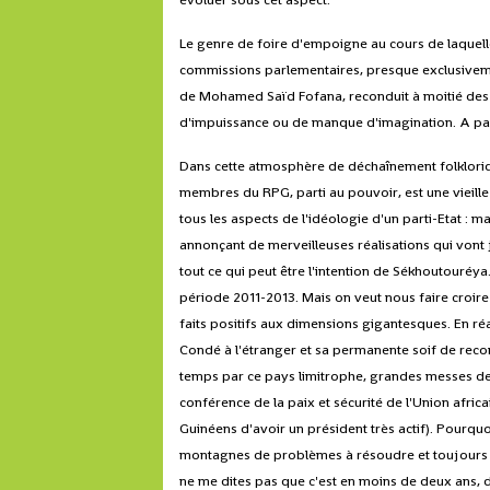
Le genre de foire d'empoigne au cours de laquell
commissions parlementaires, presque exclusive
de Mohamed Saïd Fofana, reconduit à moitié des
d'impuissance ou de manque d'imagination. A part 
Dans cette atmosphère de déchaînement folklori
membres du RPG, parti au pouvoir, est une vieill
tous les aspects de l'idéologie d'un parti-Etat : 
annonçant de merveilleuses réalisations qui vont j
tout ce qui peut être l'intention de Sékhoutouréya
période 2011-2013. Mais on veut nous faire croire q
faits positifs aux dimensions gigantesques. En réa
Condé à l'étranger et sa permanente soif de reco
temps par ce pays limitrophe, grandes messes de 
conférence de la paix et sécurité de l'Union africai
Guinéens d'avoir un président très actif). Pourquo
montagnes de problèmes à résoudre et toujours po
ne me dites pas que c'est en moins de deux ans, d