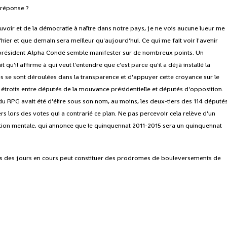
 réponse ?
voir et de la démocratie à naître dans notre pays, je ne vois aucune lueur me
hier et que demain sera meilleur qu'aujourd’hui. Ce qui me fait voir l'avenir
e président Alpha Condé semble manifester sur de nombreux points. Un
 qu'il affirme à qui veut l'entendre que c'est parce qu'il a déjà installé la
es se sont déroulées dans la transparence et d'appuyer cette croyance sur le
i étroits entre députés de la mouvance présidentielle et députés d'opposition.
du RPG avait été d'élire sous son nom, au moins, les deux-tiers des 114 députés
s lors des votes qui a contrarié ce plan. Ne pas percevoir cela relève d'un
ration mentale, qui annonce que le quinquennat 2011-2015 sera un quinquennat
urs des jours en cours peut constituer des prodromes de bouleversements de