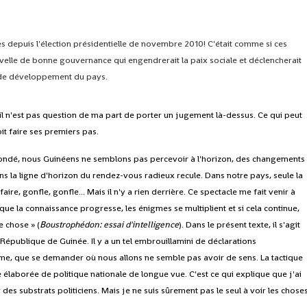
es depuis l'élection présidentielle de novembre 2010! C'était comme si ces
ouvelle de bonne gouvernance qui engendrerait la paix sociale et déclencherait
t de développement du pays.
il n'est pas question de ma part de porter un jugement là-dessus. Ce qui peut
it faire ses premiers pas.
Condé, nous Guinéens ne semblons pas percevoir à l'horizon, des changements
s la ligne d'horizon du rendez-vous radieux recule. Dans notre pays, seule la
e, gonfle, gonfle... Mais il n'y a rien derrière. Ce spectacle me fait venir à
que la connaissance progresse, les énigmes se multiplient et si cela continue,
e chose » (
Boustrophédon: essai d'intelligence
). Dans le présent texte, il s'agit
 République de Guinée. Il y a un tel embrouillamini de déclarations
me, que se demander où nous allons ne semble pas avoir de sens. La tactique
 élaborée de politique nationale de longue vue. C'est ce qui explique que j'ai
des substrats politiciens. Mais je ne suis sûrement pas le seul à voir les chose