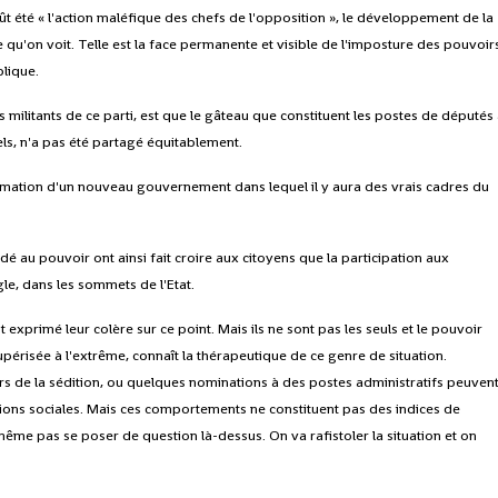
ût été « l'action maléfique des chefs de l'opposition », le développement de la
 qu'on voit. Telle est la face permanente et visible de l'imposture des pouvoir
blique.
 militants de ce parti, est que le gâteau que constituent les postes de députés
els, n'a pas été partagé équitablement.
rmation d'un nouveau gouvernement dans lequel il y aura des vrais cadres du
dé au pouvoir ont ainsi fait croire aux citoyens que la participation aux
gle, dans les sommets de l'Etat.
t exprimé leur colère sur ce point. Mais ils ne sont pas les seuls et le pouvoir
périsée à l'extrême, connaît la thérapeutique de ce genre de situation.
s de la sédition, ou quelques nominations à des postes administratifs peuven
tions sociales. Mais ces comportements ne constituent pas des indices de
me pas se poser de question là-dessus. On va rafistoler la situation et on