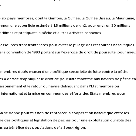
r.
 six pays membres, dont la Gambie, la Guinée, la Guinée Bissau, la Mauritanie,
ommun une superficie estimée à 1,5 millions de km2, pour environ 30 millions
aritimes et pratiquant la pêche et autres activités connexes.
ressources transfrontalières pour éviter le pillage des ressources halieutiques
e la convention de 1993 portant sur l'exercice du droit de poursuite, pour mieu
s membres dotés chacun d'une politique sectorielle de lutte contre la pêche
stres a décidé d'appliquer le droit de poursuite maritime aux navires de pêche e
rraisonnement et le retour du navire délinquant dans l'Etat membre où
 international et la mise en commun des efforts des Etats membres pour
on se donne pour mission de renforcer la coopération halieutique entre les
 des politiques et législation de pêches pour une exploitation durable des
s au bénéfice des populations de la Sous-région.