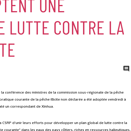
PTENT UNE
E LUTTE CONTRE LA
ITE
de la conférence des ministres de la commission sous-régionale de la pêche
pratique courante de la pêche illicite non déclarée a été adoptée vendredi à
taté un correspondant de Xinhua.
 CSRP d'unir leurs efforts pour développer un plan global de lutte contre la
ie courante" dans les eaux des pays côtiers, riches en ressources halieutiques,