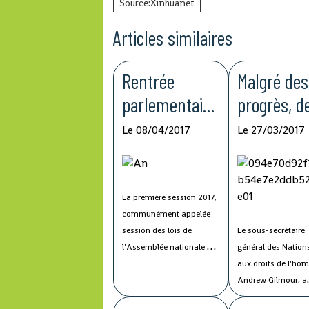
Source:Xinhuanet
Articles similaires
Rentrée
Malgré des
parlementaire
progrès, d
2017
lacunes
Le 08/04/2017
Le 27/03/2017
subsistent
dans la lut
contre
La première session 2017,
communément appelée
l'impunité,
session des lois de
Le sous-secrétaire
selon l'ON
l'Assemblée nationale de
général des Nation
Guinée, s'est ouverte
aux droits de l'ho
mercredi à l'hémicycle
Andrew Gilmour, a
guinéen en présence des
présenté mercredi 