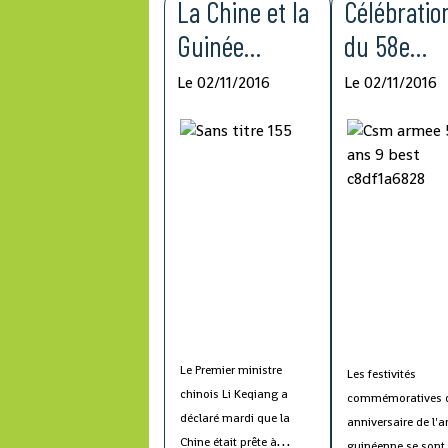
La Chine et la
Célébratio
membres du
Conseil des droits 
gouvernement, des corps
l'homme le rapport
Guinée
du 58e
diplomatiques et d'autres
Haut-Commissaire 
s'engagent à
anniversai
invités de marque.
situation en Guinée
Le 02/11/2016
Le 02/11/2016
soulignant les lac
renforcer la
de l'armée
qui subsistent dans
coopération
dans la
lutte contre l'impun
de la capacité
sobriété
de production
Le Premier ministre
Les festivités
chinois Li Keqiang a
commémoratives 
déclaré mardi que la
anniversaire de l'
Chine était prête à
guinéenne se sont