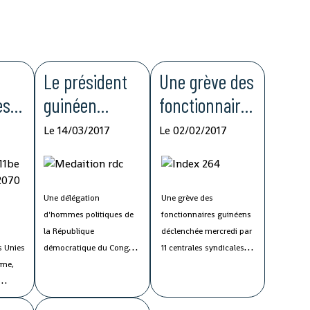
Le président
Une grève des
es
guinéen
fonctionnaires
sollicité dans
paralyse
Le 14/03/2017
Le 02/02/2017
la résolution
l'administratio
te
de la crise
n guinéenne
politique en
Une délégation
Une grève des
d'hommes politiques de
fonctionnaires guinéens
RDC
la République
déclenchée mercredi par
U
s Unies
démocratique du Congo
11 centrales syndicales
mme,
(RDC) séjourne en Guinée
paralyse plusieurs
depuis 24 heures, pour
services de
au
solliciter l'implication du
l'administration