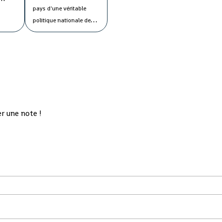
pays d'une véritable
ans la
politique nationale de
onstaté
l'eau afin de maîtriser
s
tous les paramètres de
ons de
cette "denrée précieuse"
ys, les
en faveur de la
population.
Le ministre
'un
de l'Energie et de
ur
l'Hydraulique, Cheik
r une note !
Talibé Sylla, a estimé lors
du conseil des ministres
jeudi que le "potentiel
des ressources en eau du
pays est estimé à 226
milliards de m3 par an,
dont 154 milliards de m3
d'eau de surface et 72
milliards de m3 d'eau