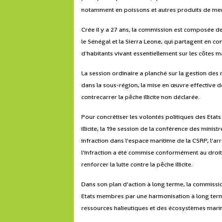
notamment en poissons et autres produits de me
Crée il y a 27 ans, la commission est composée de
le Sénégal et la Sierra Leone, qui partagent en c
d'habitants vivant essentiellement sur les côtes m
La session ordinaire a planché sur la gestion des 
dans la sous-région, la mise en œuvre effective d
contrecarrer la pêche illicite non déclarée.
Pour concrétiser les volontés politiques des Etat
illicite, la 19e session de la conférence des mini
infraction dans l'espace maritime de la CSRP, l'a
l'infraction a été commise conformément au droit
renforcer la lutte contre la pêche illicite.
Dans son plan d'action à long terme, la commissi
Etats membres par une harmonisation à long terme
ressources halieutiques et des écosystèmes marin