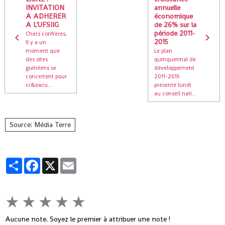
INVITATION
annuelle
A ADHERER
économique
A L’UFSIIG
de 26% sur la
période 2011-
Chers confrères,
2015
Il y a un
moment que
Le plan
des sites
quinquennal de
guinéens se
développement
concertent pour
2011-2015
cr&eacu...
présenté lundi
au conseil nati...
Source: Média Terre
Partager
Facebook
X
Email
★
★
★
★
★
Aucune note. Soyez le premier à attribuer une note !