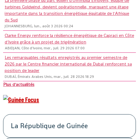
La première phase du parc éolien d'Ummbila Emoyeni, équipé de
turbines Goldwind, devient opérationnelle, marquant une étape
importante dans la transition énergétique équitable de l'Afrique
du Sud
JOHANNESBURG, lun., août 3 2026 00:24
Clarke Energy renforce la résilience énergétique de Capraci en Côte
d'Ivoire grâce à un projet de trigénération
ABIDJAN, Côte d'Ivoire, mer., juil. 29 2026 07:00
Les remarquables résultats enregistrés au premier semestre de
2026 par le Centre financier international de Dubaï renforcent sa
position de leader
DUBAÏ, Émirats Arabes Unis, mar., juil. 28 2026 18:29
Plus d'actualités
La République de Guinée