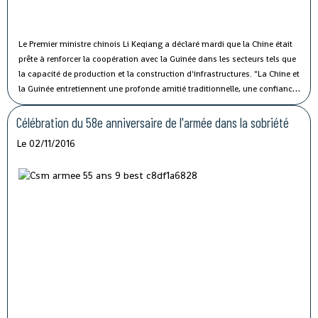
Le Premier ministre chinois Li Keqiang a déclaré mardi que la Chine était
prête à renforcer la coopération avec la Guinée dans les secteurs tels que
la capacité de production et la construction d'infrastructures.
"La Chine et
la Guinée entretiennent une profonde amitié traditionnelle, une confiance
politique solide et une coopération fructueuse", a affirmé M. Li lors de sa
rencontre avec le président guinéen Alpha Condé à Beijing.
Célébration du 58e anniversaire de l'armée dans la sobriété
Le 02/11/2016