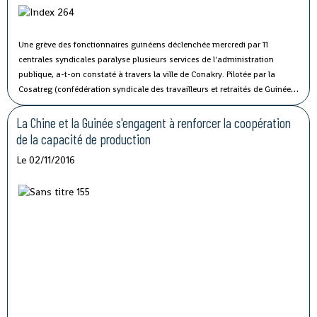
Une grève des fonctionnaires guinéens déclenchée mercredi par 11
centrales syndicales paralyse plusieurs services de l'administration
publique, a-t-on constaté à travers la ville de Conakry.
Pilotée par la
Cosatreg (confédération syndicale des travailleurs et retraités de Guinée)
et 10 centrales syndicales, la grève générale d'avertissement de 7 jours
vise à protester contre les mauvaises conditions de vie et de travail des
La Chine et la Guinée s'engagent à renforcer la coopération
fonctionnaires du secteur public.
de la capacité de production
Le 02/11/2016