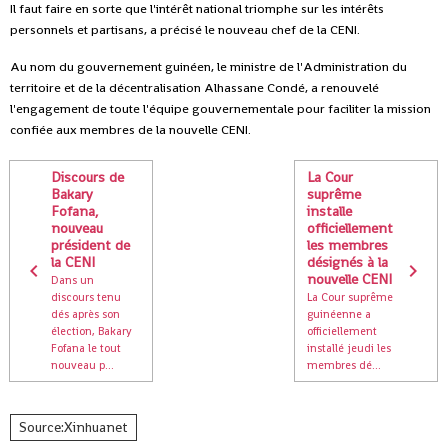
Il faut faire en sorte que l'intérêt national triomphe sur les intérêts
personnels et partisans, a précisé le nouveau chef de la CENI.
Au nom du gouvernement guinéen, le ministre de l'Administration du
territoire et de la décentralisation Alhassane Condé, a renouvelé
l'engagement de toute l'équipe gouvernementale pour faciliter la mission
confiée aux membres de la nouvelle CENI.
Discours de
La Cour
Bakary
suprême
Fofana,
installe
nouveau
officiellement
président de
les membres
la CENI
désignés à la
nouvelle CENI
Dans un
discours tenu
La Cour suprême
dés après son
guinéenne a
élection, Bakary
officiellement
Fofana le tout
installé jeudi les
nouveau p...
membres dé...
Source:Xinhuanet