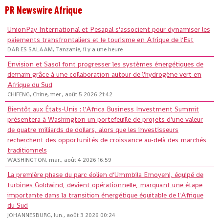
PR Newswire Afrique
UnionPay International et Pesapal s'associent pour dynamiser les
paiements transfrontaliers et le tourisme en Afrique de l'Est
DAR ES SALAAM, Tanzanie, il y a une heure
Envision et Sasol font progresser les systèmes énergétiques de
demain grâce à une collaboration autour de l'hydrogène vert en
Afrique du Sud
CHIFENG, Chine, mer., août 5 2026 21:42
Bientôt aux États-Unis : l'Africa Business Investment Summit
présentera à Washington un portefeuille de projets d'une valeur
de quatre milliards de dollars, alors que les investisseurs
recherchent des opportunités de croissance au-delà des marchés
traditionnels
WASHINGTON, mar., août 4 2026 16:59
La première phase du parc éolien d'Ummbila Emoyeni, équipé de
turbines Goldwind, devient opérationnelle, marquant une étape
importante dans la transition énergétique équitable de l'Afrique
du Sud
JOHANNESBURG, lun., août 3 2026 00:24