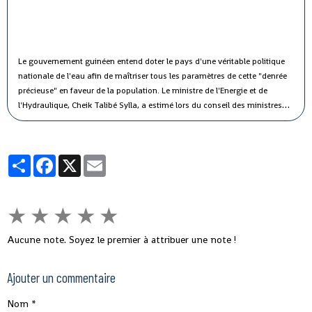
Le gouvernement guinéen entend doter le pays d'une véritable politique
nationale de l'eau afin de maîtriser tous les paramètres de cette "denrée
précieuse" en faveur de la population.
Le ministre de l'Energie et de
l'Hydraulique, Cheik Talibé Sylla, a estimé lors du conseil des ministres
jeudi que le "potentiel des ressources en eau du pays est estimé à 226
milliards de m3 par an, dont 154 milliards de m3 d'eau de surface et 72
milliards de m3 d'eau souterraine".
Partager
Facebook
X
Email
★
★
★
★
★
Aucune note. Soyez le premier à attribuer une note !
Ajouter un commentaire
Nom