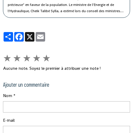
précieuse" en faveur de la population.
Le ministre de l'Energie et de
l'Hydraulique, Cheik Talibé Sylla, a estimé lors du conseil des ministres
jeudi que le "potentiel des ressources en eau du pays est estimé à 226
milliards de m3 par an, dont 154 milliards de m3 d'eau de surface et 72
milliards de m3 d'eau souterraine".
Partager
Facebook
X
Email
★
★
★
★
★
Aucune note. Soyez le premier à attribuer une note !
Ajouter un commentaire
Nom
E-mail