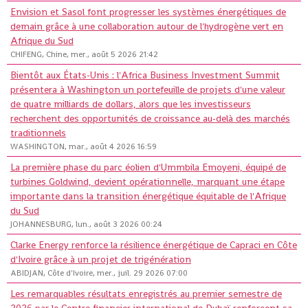
Envision et Sasol font progresser les systèmes énergétiques de
demain grâce à une collaboration autour de l'hydrogène vert en
Afrique du Sud
CHIFENG, Chine, mer., août 5 2026 21:42
Bientôt aux États-Unis : l'Africa Business Investment Summit
présentera à Washington un portefeuille de projets d'une valeur
de quatre milliards de dollars, alors que les investisseurs
recherchent des opportunités de croissance au-delà des marchés
traditionnels
WASHINGTON, mar., août 4 2026 16:59
La première phase du parc éolien d'Ummbila Emoyeni, équipé de
turbines Goldwind, devient opérationnelle, marquant une étape
importante dans la transition énergétique équitable de l'Afrique
du Sud
JOHANNESBURG, lun., août 3 2026 00:24
Clarke Energy renforce la résilience énergétique de Capraci en Côte
d'Ivoire grâce à un projet de trigénération
ABIDJAN, Côte d'Ivoire, mer., juil. 29 2026 07:00
Les remarquables résultats enregistrés au premier semestre de