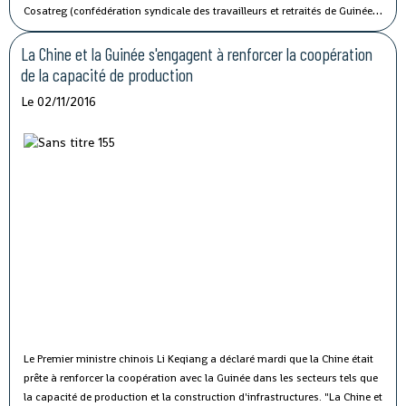
Cosatreg (confédération syndicale des travailleurs et retraités de Guinée)
et 10 centrales syndicales, la grève générale d'avertissement de 7 jours
vise à protester contre les mauvaises conditions de vie et de travail des
La Chine et la Guinée s'engagent à renforcer la coopération
fonctionnaires du secteur public.
de la capacité de production
Le 02/11/2016
Le Premier ministre chinois Li Keqiang a déclaré mardi que la Chine était
prête à renforcer la coopération avec la Guinée dans les secteurs tels que
la capacité de production et la construction d'infrastructures.
"La Chine et