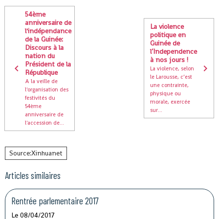
54ème
anniversaire de
La violence
l'indépendance
politique en
de la Guinée:
Guinée de
Discours à la
l’Independence
nation du
à nos jours !
Président de la
La violence, selon
République
le Larousse, c’est
A la veille de
une contrainte,
l'organisation des
physique ou
festivités du
morale, exercée
54ème
sur...
anniversaire de
l'accession de...
Source:Xinhuanet
Articles similaires
Rentrée parlementaire 2017
Le 08/04/2017