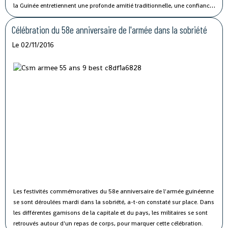
la Guinée entretiennent une profonde amitié traditionnelle, une confiance
politique solide et une coopération fructueuse", a affirmé M. Li lors de sa
rencontre avec le président guinéen Alpha Condé à Beijing.
Célébration du 58e anniversaire de l'armée dans la sobriété
Le 02/11/2016
Les festivités commémoratives du 58e anniversaire de l'armée guinéenne
se sont déroulées mardi dans la sobriété, a-t-on constaté sur place.
Dans
les différentes garnisons de la capitale et du pays, les militaires se sont
retrouvés autour d'un repas de corps, pour marquer cette célébration.