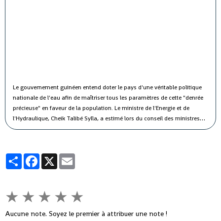
Le gouvernement guinéen entend doter le pays d'une véritable politique
nationale de l'eau afin de maîtriser tous les paramètres de cette "denrée
précieuse" en faveur de la population.
Le ministre de l'Energie et de
l'Hydraulique, Cheik Talibé Sylla, a estimé lors du conseil des ministres
jeudi que le "potentiel des ressources en eau du pays est estimé à 226
milliards de m3 par an, dont 154 milliards de m3 d'eau de surface et 72
milliards de m3 d'eau souterraine".
Partager
Facebook
X
Email
★
★
★
★
★
Aucune note. Soyez le premier à attribuer une note !