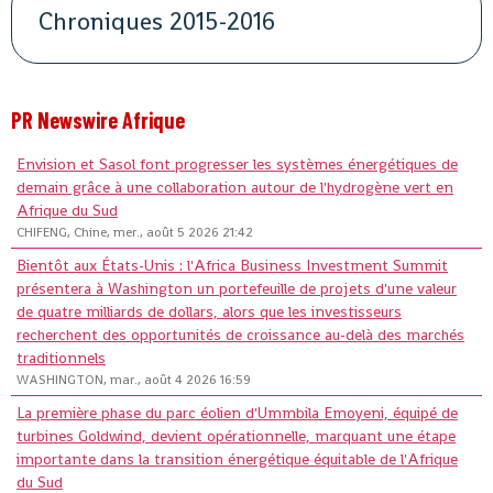
Chroniques 2015-2016
PR Newswire Afrique
Envision et Sasol font progresser les systèmes énergétiques de
demain grâce à une collaboration autour de l'hydrogène vert en
Afrique du Sud
CHIFENG, Chine, mer., août 5 2026 21:42
Bientôt aux États-Unis : l'Africa Business Investment Summit
présentera à Washington un portefeuille de projets d'une valeur
de quatre milliards de dollars, alors que les investisseurs
recherchent des opportunités de croissance au-delà des marchés
traditionnels
WASHINGTON, mar., août 4 2026 16:59
La première phase du parc éolien d'Ummbila Emoyeni, équipé de
turbines Goldwind, devient opérationnelle, marquant une étape
importante dans la transition énergétique équitable de l'Afrique
du Sud