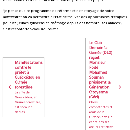
"Je pense que ce programme de réforme et de nettoyage de notre
administration va permettre à l'Etat de trouver des opportunités d'emplois
pour les jeunes guinéens en chômage depuis des nombreuses années'',
s'est réconforté Sékou Kourouma.
Le Club
Demain la
Guinée (DLG)
reçoit
Manifestations
Monsieur
contre le
Fodé
préfet à
Mohamed
Guéckédou en
Soumah
Guinée
président la
forestière
Génération
Citoyenne
La ville de
(Géci)
Guéckédou, en
Guinée forestière,
Chers
est secouée
compatriotes et
depuis...
amis de la
Guinée, dans le
cadre des ses
ateliers réflexion,