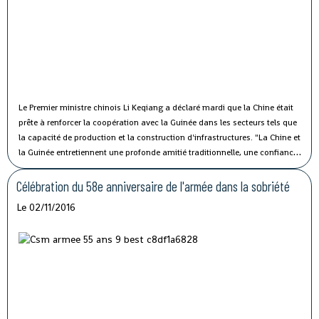
Le Premier ministre chinois Li Keqiang a déclaré mardi que la Chine était
prête à renforcer la coopération avec la Guinée dans les secteurs tels que
la capacité de production et la construction d'infrastructures.
"La Chine et
la Guinée entretiennent une profonde amitié traditionnelle, une confiance
politique solide et une coopération fructueuse", a affirmé M. Li lors de sa
rencontre avec le président guinéen Alpha Condé à Beijing.
Célébration du 58e anniversaire de l'armée dans la sobriété
Le 02/11/2016