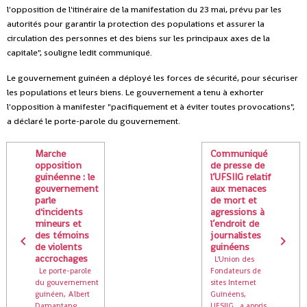
l'opposition de l'itinéraire de la manifestation du 23 mai, prévu par les
autorités pour garantir la protection des populations et assurer la
circulation des personnes et des biens sur les principaux axes de la
capitale", souligne ledit communiqué.
Le gouvernement guinéen a déployé les forces de sécurité, pour sécuriser
les populations et leurs biens. Le gouvernement a tenu à exhorter
l'opposition à manifester "pacifiquement et à éviter toutes provocations",
a déclaré le porte-parole du gouvernement.
Marche
Communiqué
opposition
de presse de
guinéenne : le
l’UFSIIG relatif
gouvernement
aux menaces
parle
de mort et
d'incidents
agressions à
mineurs et
l’endroit de
des témoins
journalistes
de violents
guinéens
accrochages
L'Union des
Le porte-parole
Fondateurs de
du gouvernement
sites Internet
guinéen, Albert
Guinéens,
Damantang
UFSIIG , a appris