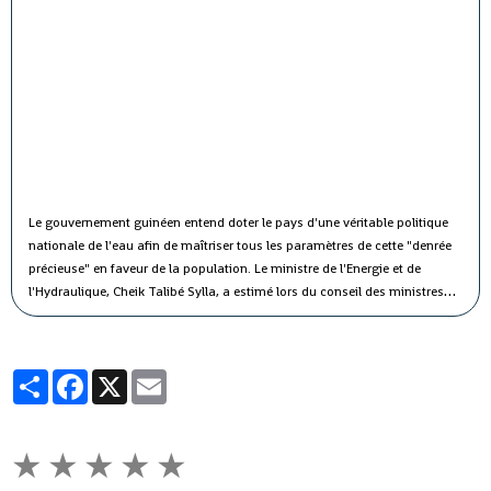
Le gouvernement guinéen entend doter le pays d'une véritable politique
nationale de l'eau afin de maîtriser tous les paramètres de cette "denrée
précieuse" en faveur de la population.
Le ministre de l'Energie et de
l'Hydraulique, Cheik Talibé Sylla, a estimé lors du conseil des ministres
jeudi que le "potentiel des ressources en eau du pays est estimé à 226
milliards de m3 par an, dont 154 milliards de m3 d'eau de surface et 72
milliards de m3 d'eau souterraine".
Partager
Facebook
X
Email
★
★
★
★
★