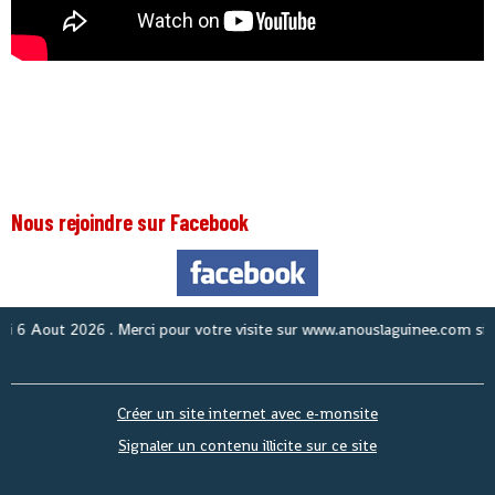
Nous rejoindre sur Facebook
Aout 2026
. Merci pour votre visite sur www.anouslaguinee.com site d'in
Créer un site internet avec e-monsite
Signaler un contenu illicite sur ce site