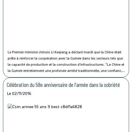
Le Premier ministre chinois Li Keqiang a déclaré mardi que la Chine était
prête à renforcer la coopération avec la Guinée dans les secteurs tels que
la capacité de production et la construction d'infrastructures.
"La Chine et
la Guinée entretiennent une profonde amitié traditionnelle, une confiance
politique solide et une coopération fructueuse", a affirmé M. Li lors de sa
rencontre avec le président guinéen Alpha Condé à Beijing.
Célébration du 58e anniversaire de l'armée dans la sobriété
Le 02/11/2016