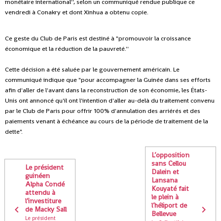
monétaire international'', selon un communiqué rendue publique ce
vendredi à Conakry et dont Xinhua a obtenu copie.
Ce geste du Club de Paris est destiné à "promouvoir la croissance
économique et la réduction de la pauvreté.''
Cette décision a été saluée par le gouvernement américain. Le
communiqué indique que "pour accompagner la Guinée dans ses efforts
afin d'aller de l'avant dans la reconstruction de son économie, les États-
Unis ont annoncé qu'il ont l'intention d'aller au-delà du traitement convenu
par le Club de Paris pour offrir 100% d'annulation des arriérés et des
paiements venant à échéance au cours de la période de traitement de la
dette".
L’opposition
sans Cellou
Le président
Dalein et
guinéen
Lansana
Alpha Condé
Kouyaté fait
attendu à
le plein à
l’investiture
l’héliport de
de Macky Sall
Bellevue
Le président