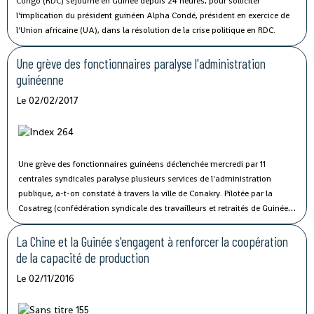
Congo (RDC) séjourne en Guinée depuis 24 heures, pour solliciter
l'implication du président guinéen Alpha Condé, président en exercice de
l'Union africaine (UA), dans la résolution de la crise politique en RDC.
Une grève des fonctionnaires paralyse l'administration
guinéenne
Le 02/02/2017
Une grève des fonctionnaires guinéens déclenchée mercredi par 11
centrales syndicales paralyse plusieurs services de l'administration
publique, a-t-on constaté à travers la ville de Conakry.
Pilotée par la
Cosatreg (confédération syndicale des travailleurs et retraités de Guinée)
et 10 centrales syndicales, la grève générale d'avertissement de 7 jours
vise à protester contre les mauvaises conditions de vie et de travail des
La Chine et la Guinée s'engagent à renforcer la coopération
fonctionnaires du secteur public.
de la capacité de production
Le 02/11/2016