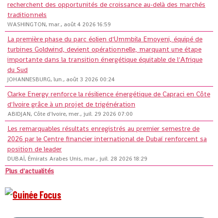
recherchent des opportunités de croissance au-delà des marchés
traditionnels
WASHINGTON, mar., août 4 2026 16:59
La première phase du parc éolien d'Ummbila Emoyeni, équipé de
turbines Goldwind, devient opérationnelle, marquant une étape
importante dans la transition énergétique équitable de l'Afrique
du Sud
JOHANNESBURG, lun., août 3 2026 00:24
Clarke Energy renforce la résilience énergétique de Capraci en Côte
d'Ivoire grâce à un projet de trigénération
ABIDJAN, Côte d'Ivoire, mer., juil. 29 2026 07:00
Les remarquables résultats enregistrés au premier semestre de
2026 par le Centre financier international de Dubaï renforcent sa
position de leader
DUBAÏ, Émirats Arabes Unis, mar., juil. 28 2026 18:29
Plus d'actualités