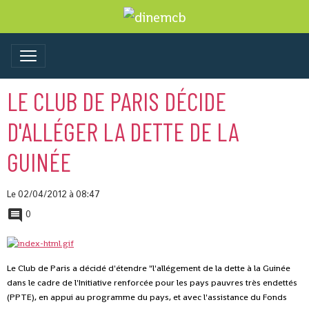
LE CLUB DE PARIS DÉCIDE
D'ALLÉGER LA DETTE DE LA
GUINÉE
Le 02/04/2012
à 08:47
0
Le Club de Paris a décidé d'étendre "l'allégement de la dette à la Guinée
dans le cadre de l'Initiative renforcée pour les pays pauvres très endettés
(PPTE), en appui au programme du pays, et avec l'assistance du Fonds