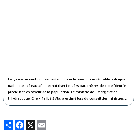
Le gouvernement guinéen entend doter le pays d'une véritable politique
nationale de l'eau afin de maîtriser tous les paramètres de cette "denrée
précieuse" en faveur de la population.
Le ministre de l'Energie et de
l'Hydraulique, Cheik Talibé Sylla, a estimé lors du conseil des ministres
jeudi que le "potentiel des ressources en eau du pays est estimé à 226
milliards de m3 par an, dont 154 milliards de m3 d'eau de surface et 72
milliards de m3 d'eau souterraine".
Partager
Facebook
X
Email