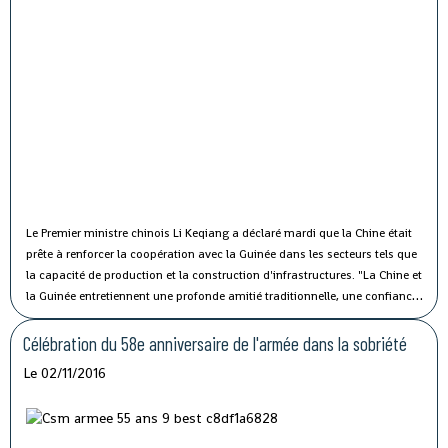
Le Premier ministre chinois Li Keqiang a déclaré mardi que la Chine était
prête à renforcer la coopération avec la Guinée dans les secteurs tels que
la capacité de production et la construction d'infrastructures.
"La Chine et
la Guinée entretiennent une profonde amitié traditionnelle, une confiance
politique solide et une coopération fructueuse", a affirmé M. Li lors de sa
rencontre avec le président guinéen Alpha Condé à Beijing.
Célébration du 58e anniversaire de l'armée dans la sobriété
Le 02/11/2016