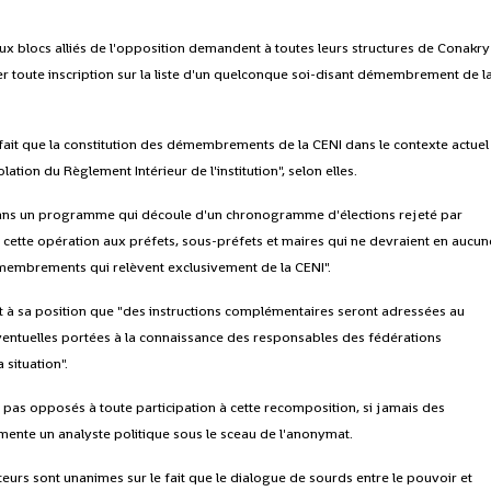
eux blocs alliés de l'opposition demandent à toutes leurs structures de Conakry
ser toute inscription sur la liste d'un quelconque soi-disant démembrement de l
le fait que la constitution des démembrements de la CENI dans le contexte actuel
olation du Règlement Intérieur de l'institution", selon elles.
t dans un programme qui découle d'un chronogramme d'élections rejeté par
ans cette opération aux préfets, sous-préfets et maires qui ne devraient en aucun
émembrements qui relèvent exclusivement de la CENI".
rt à sa position que "des instructions complémentaires seront adressées au
entuelles portées à la connaissance des responsables des fédérations
 situation".
t pas opposés à toute participation à cette recomposition, si jamais des
mente un analyste politique sous le sceau de l'anonymat.
teurs sont unanimes sur le fait que le dialogue de sourds entre le pouvoir et