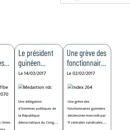
Le président
Une grève des
es
guinéen
fonctionnaires
sollicité dans
paralyse
Le 14/03/2017
Le 02/02/2017
la résolution
l'administratio
te
de la crise
n guinéenne
politique en
Une délégation
Une grève des
d'hommes politiques de
fonctionnaires guinéens
RDC
la République
déclenchée mercredi par
U
s Unies
démocratique du Congo
11 centrales syndicales
mme,
(RDC) séjourne en Guinée
paralyse plusieurs