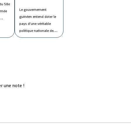
du 58e
Le gouvernement
armée
guinéen entend doter le
pays d'une véritable
ans la
politique nationale de
onstaté
l'eau afin de maîtriser
s
tous les paramètres de
ons de
cette "denrée précieuse"
ys, les
en faveur de la
population.
Le ministre
'un
de l'Energie et de
ur
l'Hydraulique, Cheik
r une note !
Talibé Sylla, a estimé lors
du conseil des ministres
jeudi que le "potentiel
des ressources en eau du
pays est estimé à 226
milliards de m3 par an,
dont 154 milliards de m3