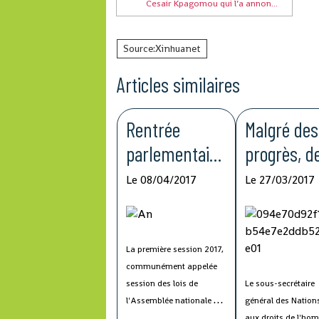
Cesair Kpagomou qui l’a annon...
Source:Xinhuanet
Articles similaires
Rentrée
Malgré des
parlementaire
progrès, d
2017
lacunes
Le 08/04/2017
Le 27/03/2017
subsistent
dans la lut
contre
La première session 2017,
communément appelée
l'impunité,
session des lois de
Le sous-secrétaire
selon l'ON
l'Assemblée nationale de
général des Nation
Guinée, s'est ouverte
aux droits de l'ho