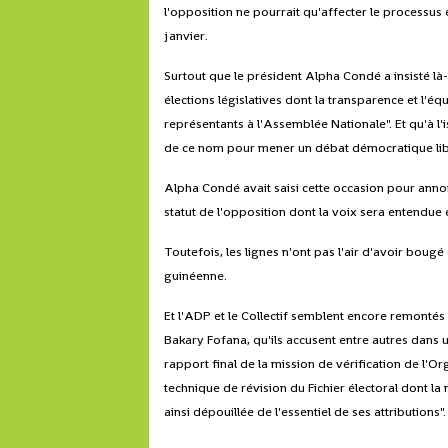
l'opposition ne pourrait qu'affecter le processus 
janvier.
Surtout que le président Alpha Condé a insisté l
élections législatives dont la transparence et l'é
représentants à l'Assemblée Nationale". Et qu'à l'
de ce nom pour mener un débat démocratique libre
Alpha Condé avait saisi cette occasion pour annonc
statut de l'opposition dont la voix sera entendue 
Toutefois, les lignes n'ont pas l'air d'avoir bougé
guinéenne.
Et l'ADP et le Collectif semblent encore remontés
Bakary Fofana, qu'ils accusent entre autres dans 
rapport final de la mission de vérification de l'O
technique de révision du Fichier électoral dont la
ainsi dépouillée de l'essentiel de ses attributions".