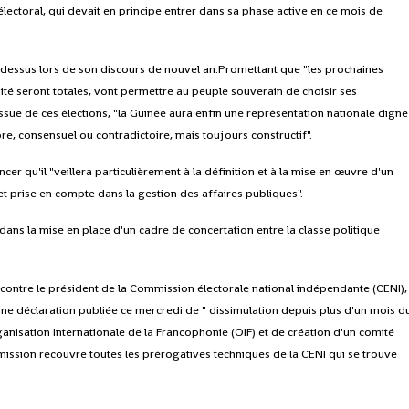
électoral, qui devait en principe entrer dans sa phase active en ce mois de
à-dessus lors de son discours de nouvel an.Promettant que "les prochaines
quité seront totales, vont permettre au peuple souverain de choisir ses
issue de ces élections, "la Guinée aura enfin une représentation nationale digne
, consensuel ou contradictoire, mais toujours constructif".
er qu'il "veillera particulièrement à la définition et à la mise en œuvre d'un
et prise en compte dans la gestion des affaires publiques".
 dans la mise en place d'un cadre de concertation entre la classe politique
 contre le président de la Commission électorale national indépendante (CENI),
une déclaration publiée ce mercredi de " dissimulation depuis plus d'un mois d
rganisation Internationale de la Francophonie (OIF) et de création d'un comité
 mission recouvre toutes les prérogatives techniques de la CENI qui se trouve