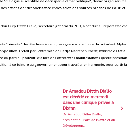
le "dialogue susceptible de décrisper le climat politique", devait organiser une
es actions de "désobéissance civile", selon des sources proches de l'ADP et
ou Oury Ditinn Diallo, secrétaire général du PUD, a conduit au report sine di
te "réussite" des élections à venir, ceci grâce à la volonté du président Alpha
position. C'était par l'entremise de Hadja Nantènen Chérif, ministre d'Etat à
 du parti au pouvoir, qui lors des différentes manifestations qu'elle présidai
osition à se joindre au gouvernement pour travailler en harmonie, pour sortir l
Dr Amadou Dittin Diallo
est décédé ce mercredi
dans une clinique privée à
Dixinn
Dr Amadou Dittin Diallo,
président du Parti de l’Unité et du
Développem...