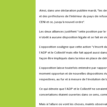
Ainsi, dans une déclaration publiée mardi, "les d
et des préfectures de l'intérieur du pays de refu
CENI et ce, jusqu'à nouvel ordre".
Les deux alliances justifient "cette position par 
n'obéit à aucune disposition légale et se fait en vi
L'opposition souligne que cette action "s'inscri
l'ADP et le Collectif mais elle fait appel aussi d
façon être impliqués dans la mise en place de d
L'opposition laisse toutefois entendre par rappo
moment opportun et de nouvelles dispositions év
respectives, au fur et à mesure de l'évolution de la
Ce qui dénote que l'ADP et le Collectif ne seraien
concertations étaient ouvertes dans ce sens, com
Mais à l'allure où vont les choses, maints observa