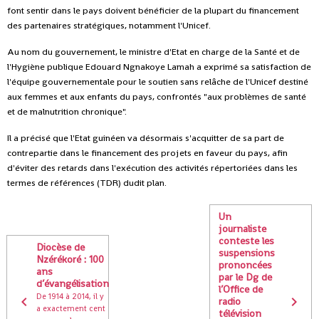
font sentir dans le pays doivent bénéficier de la plupart du financement
des partenaires stratégiques, notamment l'Unicef.
Au nom du gouvernement, le ministre d'Etat en charge de la Santé et de
l'Hygiène publique Edouard Ngnakoye Lamah a exprimé sa satisfaction de
l'équipe gouvernementale pour le soutien sans relâche de l'Unicef destiné
aux femmes et aux enfants du pays, confrontés "aux problèmes de santé
et de malnutrition chronique".
Il a précisé que l'Etat guinéen va désormais s'acquitter de sa part de
contrepartie dans le financement des projets en faveur du pays, afin
d'éviter des retards dans l'exécution des activités répertoriées dans les
termes de références (TDR) dudit plan.
Un
journaliste
conteste les
Diocèse de
suspensions
Nzérékoré : 100
prononcées
ans
par le Dg de
d’évangélisation
l’Office de
De 1914 à 2014, il y
radio
a exactement cent
télévision