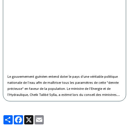
Le gouvernement guinéen entend doter le pays d'une véritable politique
nationale de l'eau afin de maîtriser tous les paramètres de cette "denrée
précieuse" en faveur de la population.
Le ministre de l'Energie et de
l'Hydraulique, Cheik Talibé Sylla, a estimé lors du conseil des ministres
jeudi que le "potentiel des ressources en eau du pays est estimé à 226
milliards de m3 par an, dont 154 milliards de m3 d'eau de surface et 72
milliards de m3 d'eau souterraine".
Partager
Facebook
X
Email