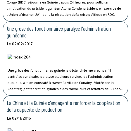
Congo (RDC) séjourne en Guinée depuis 24 heures, pour solliciter
l'implication du président guinéen Alpha Condé, président en exercice de
l'Union africaine (UA), dans la résolution de la crise politique en RDC.
Une grève des fonctionnaires paralyse l'administration
guinéenne
Le 02/02/2017
Une grève des fonctionnaires guinéens déclenchée mercredi par 11
centrales syndicales paralyse plusieurs services de l'administration
publique, a-t-on constaté à travers la ville de Conakry.
Pilotée par la
Cosatreg (confédération syndicale des travailleurs et retraités de Guinée)
et 10 centrales syndicales, la grève générale d'avertissement de 7 jours
vise à protester contre les mauvaises conditions de vie et de travail des
La Chine et la Guinée s'engagent à renforcer la coopération
fonctionnaires du secteur public.
de la capacité de production
Le 02/11/2016