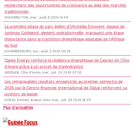
recherchent des opportunités de croissance au-delà des marchés
traditionnels
WASHINGTON, mar., août 4 2026 16:59
La première phase du parc éolien d'Ummbila Emoyeni, équipé de
turbines Goldwind, devient opérationnelle, marquant une étape
importante dans la transition énergétique équitable de l'Afrique
du Sud
JOHANNESBURG, lun., août 3 2026 00:24
Clarke Energy renforce la résilience énergétique de Capraci en Côte
d'Ivoire grâce à un projet de trigénération
ABIDJAN, Côte d'Ivoire, mer., juil. 29 2026 07:00
Les remarquables résultats enregistrés au premier semestre de
2026 par le Centre financier international de Dubaï renforcent sa
position de leader
DUBAÏ, Émirats Arabes Unis, mar., juil. 28 2026 18:29
Plus d'actualités