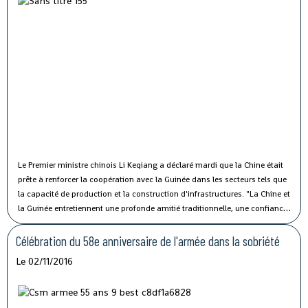
Le Premier ministre chinois Li Keqiang a déclaré mardi que la Chine était
prête à renforcer la coopération avec la Guinée dans les secteurs tels que
la capacité de production et la construction d'infrastructures.
"La Chine et
la Guinée entretiennent une profonde amitié traditionnelle, une confiance
politique solide et une coopération fructueuse", a affirmé M. Li lors de sa
rencontre avec le président guinéen Alpha Condé à Beijing.
Célébration du 58e anniversaire de l'armée dans la sobriété
Le 02/11/2016