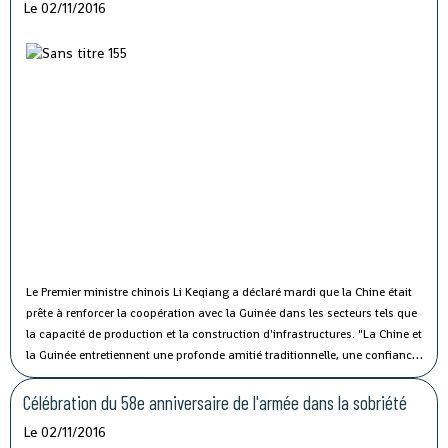
Le 02/11/2016
Le Premier ministre chinois Li Keqiang a déclaré mardi que la Chine était
prête à renforcer la coopération avec la Guinée dans les secteurs tels que
la capacité de production et la construction d'infrastructures.
"La Chine et
la Guinée entretiennent une profonde amitié traditionnelle, une confiance
politique solide et une coopération fructueuse", a affirmé M. Li lors de sa
rencontre avec le président guinéen Alpha Condé à Beijing.
Célébration du 58e anniversaire de l'armée dans la sobriété
Le 02/11/2016