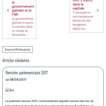
font 3 morts
le
dans la
gouvernement
capitale
guinéen et le
T rois morts et
FMI
une trentaine de
Le gouvernement
blessés ont été
guinéen à travers
enregistrés
le ministre d'Etat
depuis jeu...
en chargé de
l'Economie ...
Source:Xinhuanet
Articles similaires
Rentrée parlementaire 2017
Le 08/04/2017
La première session 2017, communément appelée session des lois de
l'Assemblée nationale de Guinée, s'est ouverte mercredi à l'hémicycle