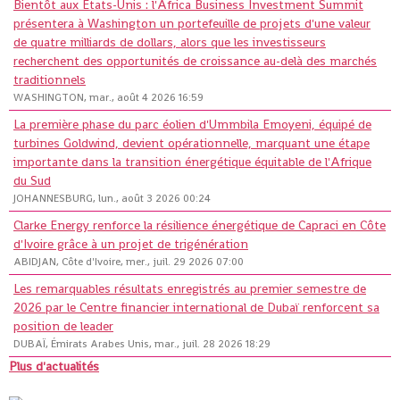
Bientôt aux États-Unis : l'Africa Business Investment Summit
présentera à Washington un portefeuille de projets d'une valeur
de quatre milliards de dollars, alors que les investisseurs
recherchent des opportunités de croissance au-delà des marchés
traditionnels
WASHINGTON, mar., août 4 2026 16:59
La première phase du parc éolien d'Ummbila Emoyeni, équipé de
turbines Goldwind, devient opérationnelle, marquant une étape
importante dans la transition énergétique équitable de l'Afrique
du Sud
JOHANNESBURG, lun., août 3 2026 00:24
Clarke Energy renforce la résilience énergétique de Capraci en Côte
d'Ivoire grâce à un projet de trigénération
ABIDJAN, Côte d'Ivoire, mer., juil. 29 2026 07:00
Les remarquables résultats enregistrés au premier semestre de
2026 par le Centre financier international de Dubaï renforcent sa
position de leader
DUBAÏ, Émirats Arabes Unis, mar., juil. 28 2026 18:29
Plus d'actualités