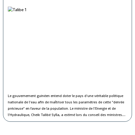
Le gouvernement guinéen entend doter le pays d'une véritable politique
nationale de l'eau afin de maîtriser tous les paramètres de cette "denrée
précieuse" en faveur de la population.
Le ministre de l'Energie et de
l'Hydraulique, Cheik Talibé Sylla, a estimé lors du conseil des ministres
jeudi que le "potentiel des ressources en eau du pays est estimé à 226
milliards de m3 par an, dont 154 milliards de m3 d'eau de surface et 72
milliards de m3 d'eau souterraine".