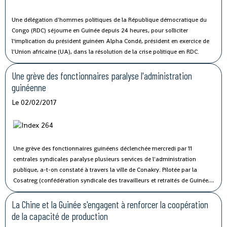
Une délégation d'hommes politiques de la République démocratique du
Congo (RDC) séjourne en Guinée depuis 24 heures, pour solliciter
l'implication du président guinéen Alpha Condé, président en exercice de
l'Union africaine (UA), dans la résolution de la crise politique en RDC.
Une grève des fonctionnaires paralyse l'administration
guinéenne
Le 02/02/2017
Une grève des fonctionnaires guinéens déclenchée mercredi par 11
centrales syndicales paralyse plusieurs services de l'administration
publique, a-t-on constaté à travers la ville de Conakry.
Pilotée par la
Cosatreg (confédération syndicale des travailleurs et retraités de Guinée)
et 10 centrales syndicales, la grève générale d'avertissement de 7 jours
vise à protester contre les mauvaises conditions de vie et de travail des
La Chine et la Guinée s'engagent à renforcer la coopération
fonctionnaires du secteur public.
de la capacité de production