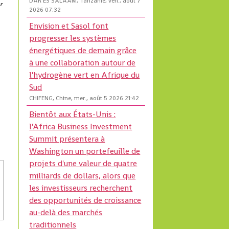
DAR ES SALAAM, Tanzanie, ven., août 7
r
2026 07:32
Envision et Sasol font
progresser les systèmes
énergétiques de demain grâce
à une collaboration autour de
l'hydrogène vert en Afrique du
Sud
CHIFENG, Chine, mer., août 5 2026 21:42
Bientôt aux États-Unis :
l'Africa Business Investment
Summit présentera à
Washington un portefeuille de
projets d'une valeur de quatre
milliards de dollars, alors que
les investisseurs recherchent
des opportunités de croissance
au-delà des marchés
traditionnels