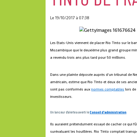
Le 19/10/2017
à 07:38
Les Etats-Unis viennent de placer Rio Tinto sur le ba
Mozambique que le deuxième plus grand groupe minier
a revendu trois ans plus tard pour 50 millions.
Dans une plainte déposée auprès d'un tribunal de N
américain, estime que Rio Tinto et deux de ses ancien
sont pas conformés aux
normes comptables
lors de 
investisseurs.
Un lanceur d'alerte a averti le
Conseil d'administration
Ils auraient prétendument essayé de cacher ce qui fû
surévaluant les houillères. Rio Tinto comptait transp