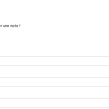
 a été
ire
Valls,
r une note !
un
nt de
dique
de nos
 à cet