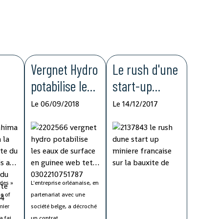
Vergnet Hydro
Le rush d'une
potabilise les
start-up
 La
eaux de
minière
Le 06/09/2018
Le 14/12/2017
surface en
française sur
Guinée
la bauxite de
Guinée
la
re
des »
L'entreprise orléanaise, en
ue of
partenariat avec une
a »
mier
société belge, a décroché
La société junior AMR,
a fait
un contrat
qui compte Anne