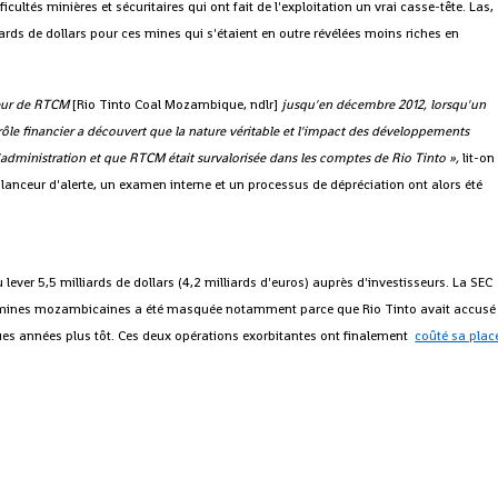
icultés minières et sécuritaires qui ont fait de l'exploitation un vrai casse-tête. Las,
iards de dollars pour ces mines qui s'étaient en outre révélées moins riches en
leur de RTCM
[Rio Tinto Coal Mozambique, ndlr]
jusqu'en décembre 2012, lorsqu'un
ôle financier a découvert que la nature véritable et l'impact des développements
administration et que RTCM était survalorisée dans les comptes de Rio Tinto »,
lit-o
e lanceur d'alerte, un examen interne et un processus de dépréciation ont alors été
lever 5,5 milliards de dollars (4,2 milliards d'euros) auprès d'investisseurs. La SEC
es mines mozambicaines a été masquée notamment parce que Rio Tinto avait accusé
ques années plus tôt. Ces deux opérations exorbitantes ont finalement
coûté sa plac