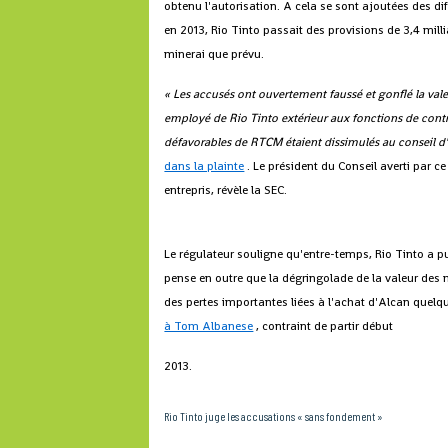
obtenu l'autorisation. A cela se sont ajoutées des diff
en 2013, Rio Tinto passait des provisions de 3,4 mill
minerai que prévu.
« Les accusés ont ouvertement faussé et gonflé la va
employé de Rio Tinto extérieur aux fonctions de contr
défavorables de RTCM étaient dissimulés au conseil d'
dans la plainte
. Le président du Conseil averti par c
entrepris, révèle la SEC.
Le régulateur souligne qu'entre-temps, Rio Tinto a pu 
pense en outre que la dégringolade de la valeur d
des pertes importantes liées à l'achat d'Alcan quel
à Tom Albanese
, contraint de partir début
2013.
Rio Tinto juge les accusations « sans fondement »