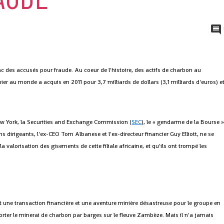
nc des accusés pour fraude. Au coeur de l'histoire, des actifs de charbon au
 au monde a acquis en 2011 pour 3,7 milliards de dollars (3,1 milliards d'euros) e
ew York, la Securities and Exchange Commission (
SEC
), le « gendarme de la Bourse 
s dirigeants, l'ex-CEO Tom Albanese et l'ex-directeur financier Guy Elliott, ne se
la valorisation des gisements de cette filiale africaine, et qu'ils ont trompé les
t une transaction financière et une aventure minière désastreuse pour le groupe en
orter le minerai de charbon par barges sur le fleuve Zambèze. Mais il n'a jamais