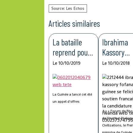
Source: Les Echos
Articles similaires
La bataille
Ibrahima
reprend pour
Kassory
la plus grande
Fofana : «
Le 10/10/2019
Le 10/10/2018
réserve
Guinée se
mondiale de
félicite du
fer
soutien
La Guinée a lancé cet été
français à 
un appel d'offres
international pour
candidatu
Au « Forum de Rho
développer une partie du
de l'institut Dialog
du Rwand
gigantesque projet minier
Civilizations, le Pre
de Simandou. Le géant
ministre de Guinée 