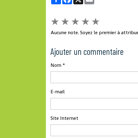
morts, la décision
au Liberia et en Sierra
publiée au Journal
Leone était passé sous
★
★
★
★
★
officiel. La circula
le cap des 100, soit le
signée de Manuel 
niveau le plus bas
Aucune note. Soyez le premier à attribue
conformément à 
depuis juillet 2014.
décret du préside
Ajouter un commentaire
la République, in
que «l’ensemble 
concitoyens doit
Nom
pouvoir se joindre
hommage.
E-mail
Site Internet