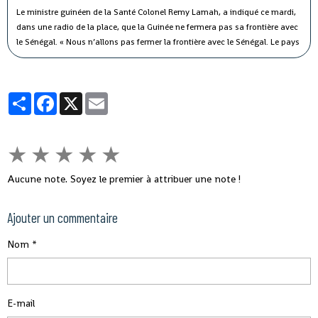
Le ministre guinéen de la Santé Colonel Remy Lamah, a indiqué ce mardi,
dans une radio de la place, que la Guinée ne fermera pas sa frontière avec
le Sénégal.
« Nous n’allons pas fermer la frontière avec le Sénégal. Le pays
est signataire du règlement sanitaire international. Ce n’est pas parce que
le Sénégal avait fermé sa frontière pendant Ebola, que nous allons aussi
fermer la nôtre », a-t-il souligné, tout en indiquant que des mesures sont
Partager
Facebook
X
Email
prises pour éviter ce virus en Guinée.
★
★
★
★
★
Aucune note. Soyez le premier à attribuer une note !
Ajouter un commentaire
Nom
E-mail