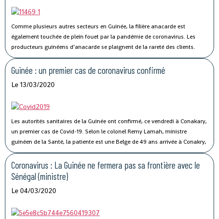
Comme plusieurs autres secteurs en Guinée, la filière anacarde est
également touchée de plein fouet par la pandémie de coronavirus.
Les
producteurs guinéens d’anacarde se plaignent de la rareté des clients.
Lancée le 02 avril dernier, par le ministère du Commerce, la campagne de
commercialisation de l’anacarde n’a pas connu son affluence habituelle à
Guinée : un premier cas de coronavirus confirmé
cause de la crise sanitaire qui secoue le monde.
Le 13/03/2020
Les autorités sanitaires de la Guinée ont confirmé, ce vendredi à Conakary,
un premier cas de Covid-19.
Selon le colonel Remy Lamah, ministre
guinéen de la Santé, la patiente est une Belge de 49 ans arrivée à Conakry,
il y a une semaine. « Elle a été conduite et isolée au Centre de traitement de
Nongo », a-t-il indiqué.
Coronavirus : La Guinée ne fermera pas sa frontière avec le
Sénégal (ministre)
Le 04/03/2020