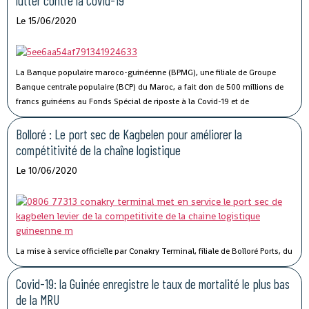
lutter contre la Covid-19
Le 15/06/2020
La Banque populaire maroco-guinéenne (BPMG), une filiale de Groupe
Banque centrale populaire (BCP) du Maroc, a fait don de 500 millions de
francs guinéens au Fonds Spécial de riposte à la Covid-19 et de
stabilisation économique de la Guinée.
Bolloré : Le port sec de Kagbelen pour améliorer la
compétitivité de la chaîne logistique
Le 10/06/2020
La mise à service officielle par Conakry Terminal, filiale de Bolloré Ports, du
port sec de Kagbelen, permettra « l’amélioration des performances et la
compétitivité du Port Autonome de Conakry ».« Le développement du port
Covid-19: la Guinée enregistre le taux de mortalité le plus bas
sec de Kagbelen répond au double défi de la gestion optimale des espaces
de la MRU
de stockage du terminal à conteneurs et de la célérité des services de