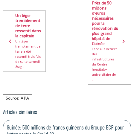
Près de 50
millions
d'euros
Un léger
nécessaires
tremblement
pour la
de terre
rénovation du
ressenti dans
plus grand
la capitale
hôpital de
Un léger
Guinée
tremblement de
Face à la vétusté
terre a été
des
ressenti trois fois
infrastructures
de suite samedi
du Centre
&ag...
hospitalo-
universitaire de
...
Source: APA
Articles similaires
Guinée: 500 millions de francs guinéens du Groupe BCP pour