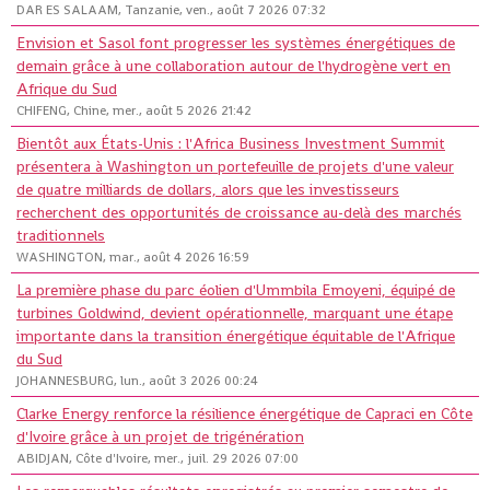
DAR ES SALAAM, Tanzanie, ven., août 7 2026 07:32
Envision et Sasol font progresser les systèmes énergétiques de
demain grâce à une collaboration autour de l'hydrogène vert en
Afrique du Sud
CHIFENG, Chine, mer., août 5 2026 21:42
Bientôt aux États-Unis : l'Africa Business Investment Summit
présentera à Washington un portefeuille de projets d'une valeur
de quatre milliards de dollars, alors que les investisseurs
recherchent des opportunités de croissance au-delà des marchés
traditionnels
WASHINGTON, mar., août 4 2026 16:59
La première phase du parc éolien d'Ummbila Emoyeni, équipé de
turbines Goldwind, devient opérationnelle, marquant une étape
importante dans la transition énergétique équitable de l'Afrique
du Sud
JOHANNESBURG, lun., août 3 2026 00:24
Clarke Energy renforce la résilience énergétique de Capraci en Côte
d'Ivoire grâce à un projet de trigénération
ABIDJAN, Côte d'Ivoire, mer., juil. 29 2026 07:00