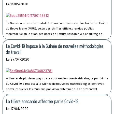
Le 14/05/2020
livraison des véhicules. En complément des nouveaux portiques de parc
que Conakry Terminal vient de mettre en service, ce nouveau port sec
permettra l’amélioration des performances et la compétitivité du Port
Autonome de Conakry, », a déclaré Madame Traoré Tahirou Barry,
La Guinée a le taux de mortalité dû au coronavirus le plus faible de l'Union
Directrice générale de Conakry Terminal.
du fleuve Mano (MRU), selon des chiffres officiels rendus publics
mercredi.
Selon le bilan des décès de Sanusi Research & Consulting de
l’Union, qui regroupe la Côte d’Ivoire, la Guinée, le Libéria et la Sierra Leone,
73 personnes ont succombé au Covid-19.
Le Covid-19 impose à la Guinée de nouvelles méthodologies
de travail
Le 27/04/2020
A l'instar de plusieurs pays de la sous-région ouest-africaine, la pandémie
du Covid-19 a imposé à la Guinée de nouvelles méthodologies de travail
parmi lesquelles les réunions par visioconférence qui se présentent
comme un véritable défi technologique pour les autorités guinéennes.
La filière anacarde affectée par le Covid-19
Le 17/04/2020