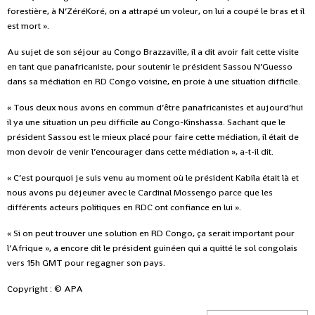
forestière, à N’ZéréKoré, on a attrapé un voleur, on lui a coupé le bras et il
est mort ».
Au sujet de son séjour au Congo Brazzaville, il a dit avoir fait cette visite
en tant que panafricaniste, pour soutenir le président Sassou N’Guesso
dans sa médiation en RD Congo voisine, en proie à une situation difficile.
« Tous deux nous avons en commun d’être panafricanistes et aujourd’hui
il ya une situation un peu difficile au Congo-Kinshassa. Sachant que le
président Sassou est le mieux placé pour faire cette médiation, il était de
mon devoir de venir l’encourager dans cette médiation », a-t-il dit.
« C’est pourquoi je suis venu au moment où le président Kabila était là et
nous avons pu déjeuner avec le Cardinal Mossengo parce que les
différents acteurs politiques en RDC ont confiance en lui ».
« Si on peut trouver une solution en RD Congo, ça serait important pour
l’Afrique », a encore dit le président guinéen qui a quitté le sol congolais
vers 15h GMT pour regagner son pays.
Copyright : © APA