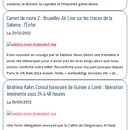
veulerie, la lâcheté, la cupidité et l’impunité généralisée.
Carnet de route 2 : Bruxelles Air Line sur les traces de la
Sabena : l’Enfer
Le 21/12/2012
Il me souvient un voyage par la Sabena. Nous étions une trentaine à
avoir été débarqués pour n’avoir pas les bras longs alors que nous
avions confirmé notre billet. Reconfirmé pour ma part puisque depuis
Paris le OK était déjà acquis. Voilà, «
surbooking, excusez, etc.
» et
autres formules faux-culs, de commandants s’adressant à des
lacourous, alors que nous voyions des cols blancs embarquer à notre
Ibrahima Kahn, Consul honoraire de Guinée à Lomé : libération
place.
imminente sous 24 à 48 heures
Le 19/09/2012
Une forte délégation envoyée par le Calife de Dinguiraye, El Hadj