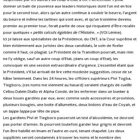
donner un bain de jouvence aux leaders historiques dont l’un est en lice
pour le second tour, alors qu’un autre continue à vouloir le beurre, l’argent
du beurre et même les tartines qui vont avec, et qu’un troisième devenu
premier au premier tour, ferait partie de ceux qui risquaient d’être recalés
pour quelques «
petits calculs
égoïstes de l’Histoire
.. » (VOI Lénine).
Ici je laisse aux spécialistes de la Présidence, du CNT, à la Cour suprême et
bien évidemment aux juristes des deux candidats, le soin de ficeler
comme il faut, ce plagiat. Le Président de la Transition pourrait, mais rien
ne l’y oblige, sauf un autre coup d’Etat, (dans un coup d’Etat), les
convoquer en une session extraordinaire d’urgence. L’essentiel étant que
le Président, s’il lui arrivait de lire cette modeste suggestion, cesse de se
hâter lentement. Dans les 24 heures, les officiers supérieurs Pivi Togba,
Tiegboro, (ces noms me viennent au hasard) seraient chargés de cueillir
Cellou Dalein Diallo et Alpha Condé, de les enfermer dans un bunker à
deux issues gardées par eux, avec comme seuls accessoires et provision,
plusieurs bougies, une boite d’allumettes, deux bidons d’eau de Coyah, et
un
tappa lappa
par tête de pipe.
Les gardiens Pivi et Tiegboro passeront un test d’alcoolémie, ne devront
pas porter d’armes. Ils pourront toutefois garder leur grigris et devront
l’un être habillé en Imam et l’autre en curé, tenant chapelet. Les deux
suppliciés seront condamnés à trouver les noms et le nombre des