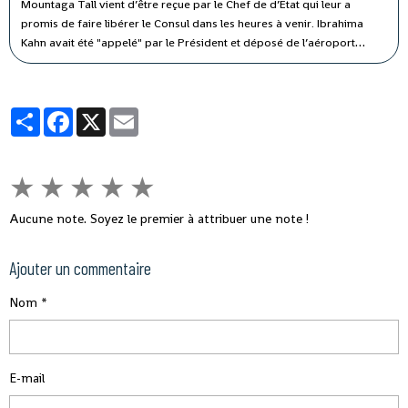
Mountaga Tall vient d’être reçue par le Chef de d’Etat qui leur a
promis de faire libérer le Consul dans les heures à venir. Ibrahima
Kahn avait été "appelé" par le Président et déposé de l’aéroport
directement à la Présidence par un de ses amis. il n’a plus été revu par
ses parents les plus proches. Une démarche entreprise par Docteur
Bah Kaba, ancien ministre, gynécologue de son état qui avait connu
Partager
Facebook
X
Email
une des sœurs d’Alpha, Hadja Nsira qui était infirmière à l’époque où
docteur Bah était en service à l’hôpital de Donka, cette démarche n’a
pas dû donner grand-chose. Cette libération viendra après une mise
au frais du diplomate qui dure déjà depuis plus de trois mois.
★
★
★
★
★
Aucune note. Soyez le premier à attribuer une note !
Ajouter un commentaire
Nom
E-mail