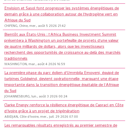
Envision et Sasol font progresser les systèmes énergétiques de
demain grâce à une collaboration autour de l'hydrogène vert en
Afrique du Sud
CHIFENG, Chine, mer., août 5 2026 21:42
Bientôt aux États-Unis : l'Africa Business Investment Summit
présentera à Washington un portefeuille de projets d'une valeur
de quatre milliards de dollars, alors que les investisseurs
recherchent des opportunités de croissance au-delà des marchés
traditionnels
WASHINGTON, mar., août 4 2026 16:59
La première phase du parc éolien d'Ummbila Emoyeni, équipé de
turbines Goldwind, devient opérationnelle, marquant une étape
importante dans la transition énergétique équitable de l'Afrique
du Sud
JOHANNESBURG, lun., août 3 2026 00:24
Clarke Energy renforce la résilience énergétique de Capraci en Côte
d'Ivoire grâce à un projet de trigénération
ABIDJAN, Côte d'Ivoire, mer., juil. 29 2026 07:00
Les remarquables résultats enregistrés au premier semestre de