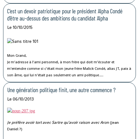
C’est un devoir patriotique pour le président Alpha Condé
d’être au-dessus des ambitions du candidat Alpha
Le 10/10/2015
Mon Grand,
Je m’adresse à l’ami personnel, à mon frère qui doit m’écouter et
m’entendre comme si c’était mon jeune frère Malick Condé, alias JT, paix à
son âme, qui lui n’était pas seulement un ami politique.
Je n’entrerai pas dans des explications politiques, intellectuelles ou même
historiques.
Une génération politique finit, une autre commence ?
Le 06/10/2013
Je préfère avoir tort avec Sartre qu’avoir raison avec Aron
(Jean
Daniel ?)