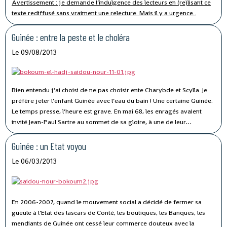
Avertissement : je demande l’indulgence des lecteurs en (re)lisant ce
texte rediffusé sans vraiment une relecture. Mais il y a urgence..
Guinée : entre la peste et le choléra
Le 09/08/2013
Bien entendu j’ai choisi de ne pas choisir ente Charybde et Scylla. Je
préfère jeter l’enfant Guinée avec l’eau du bain ! Une certaine Guinée.
Le temps presse, l’heure est grave. En mai 68, les enragés avaient
invité Jean-Paul Sartre au sommet de sa gloire, à une de leur
mamayas (
chienlit
, disait de Gaulle), ce devait être à la Sorbonne,
qu’ils avaient prise comme la Bastille. Sartre vit sans s’en émouvoir
Guinée : un Etat voyou
l’avertissement inscrit devant son pupitre :
Le 06/03/2013
En 2006-2007, quand le mouvement social a décidé de fermer sa
gueule à l’Etat des lascars de Conté, les boutiques, les Banques, les
mendiants de Guinée ont cessé leur commerce douteux avec la