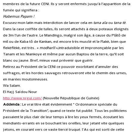
membres de la future CENI. Ils y seront enfermés jusqu’à l’apparition de la
fumée qui signifiera :
Habemus Papam !
Excusez mon latin mais interdiction de lancer cela en
tana ala
ou
tana tè
.
Dans la case coiffée de tuiles, ils seront attachés à deux poteaux éloignés
de 3m l’un de l’autre. Le Mandingo, malgré son âge, à cause du Plâtô de
mil ou de Kaba tô de Kankan, est encore très musclé et le Flakè, bien que
flekèflèkè, est très.. «
modharli
»,intraduisible et imprononçable par les
Tanam et les Niankoye et même par aucun Baptou de la terre, qu’il soit
blanc ou jaune. Bref, mieux vaut prévenir que guérir.
Retirez au Président de la CENI ce pouvoir exorbitant d’annuler des
suffrages, et les hordes sauvages retrouveront vite le chemin des urnes,
en marées moutonneuses.
Wa Salam.
El Hajj Saïdou Nour
http://www.nrgui.com/
(Nouvelle République de Guinée)
Addenda :
Le vrai titre était évidemment " Ordonnance spéciale du
Président de la Transition", quand ce texte fut publié. Tous les politiciens
passaient le plus clair de leur temps à lire les yeux fermés, écoutant les
mendiants-errants en se bouchant les oreilles, leur jetant vite quelques
jetons, en courant vers ce vaste tiercé truqué. l'As qui est sorti de cette