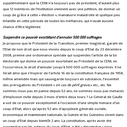
supplémentaire que la CENI n’a toujours pas de président, d’autant plus
que 12 membres de l’institution viennent avec une pétition, de donner un
coup de grâce à cette « élection », manœuvre maladroite et quelque peu
infantile en cette période de toutes les méfiances, qui n’avait aucune
chance d’être légitimée.
Suspendre ce pouvoir exorbitant d’annuler 500 000 suffrages
Je propose que le Président de la Transition, premier magistrat, garant de
l’Etat de non droit que nous vivons depuis le coup d’Etat du 23 décembre
2008, prenne une ordonnance spéciale qui suspendes l’article de la loi
électorale qui donne un pouvoir exorbitant au Président de la CENI, en
l’occurrence, le droit d’annuler jusqu’à 500 000 suffrages exprimés. Il ne
ferait ainsi que s’inspirer de l’article 16 de la constitution française de 1958,
même amendée mais qui sauvegarde toujours en substance, l’essentiel
des prérogatives du Président «
en cas de péril grave
,» etc., etc. Ne
sommes-nous pas en panne depuis 52 ans, ne sommes-nous pas menacés
d’implosion civile depuis 3 mois d’entre deux tours ? Le Général de Gaulle
a usé de ce pouvoir exceptionnel à l’occasion d’une simple menace d’un
coup d’Etat, alors qu’après 52 ans d’apoplexie générale sociale,
économique et maintenant nationale, la Guinée et les Guinéens vivent dans
un coup d’Etat depuis bientôt 2 ans. La constitution, après avoir été
suspendue par les auteurs du coup d’Etat, a été « descendue » pour