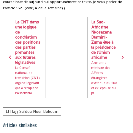
course brandit aujourd'hui opportunément ce texte, je veux parler de
l'article 162.. (voir JA de la semaine) )
Le CNT dans
La Sud-
une logique
Africaine
de
Nkosazana
conciliation
Dlamini-
des positions
Zuma élue à
des parties
la présidence
prenantes
de l'Union
aux futures
africaine
législatives
Ancienne
Le Conseil
ministre des
national de
Affaires
transition (CNT),
étrangères
organe législatif
d'Afrique du Sud
qui a remplacé
et ex-épouse du
l'Assembl&...
pr...
El Hajj Saïdou Nour Bokoum
Articles similaires