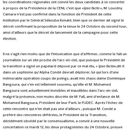
les coordinations régionales ont convié les deux candidats à se concerter
à propos de la Présidence de la CENI, c’est que «
ipso facto
», M. Loucény
Camara n’est pas confirmé dans la fonction de Président de cette
institution par le Général Sékouba Konaté, bien que ce dernier ait signé le
décret confirmant la proposition de la tenue le 24 Octobre du second tour,
ainsi d’ailleurs que le décret de lancement de la campagne pour cette
élection.
Il ne s’agit rien moins que de l’intoxication que d’affirmer, comme le fait un
journaliste sur un site proche de l’arc-en-ciel, que puisque le Président de
la transition a signé un papelard déposé par ce mal élu, «
ipso facto
»,dit-il
dans un sophisme qu’Alpha Condé devrait déplorer, lui qui lors d’une
mémorable opération coups de poings, avait mis chaos dame Dominique
Bangoura, qui s’en est tellement souvenu, qu’elle et M. Mohamed
Bangoura sont actuellement invisibles et inaudibles dans l’arc-en-ciel,
malgré la présence, non moins discrète de M. Fall, ami d’enfance de M.
Mohamed Bangoura, Président de leur Parti, le FUDEC. Après l’échec de
cette rencontre qui n’en était pas une d’ailleurs , puisque M. Condé a
préféré des rencontres différées, le Président de la Transition,
décidément obsédé par le consensualisme, a convié à une nouvelle
concertation ce mardi 12, les deux protagonistes du 24 Octobre, preuve