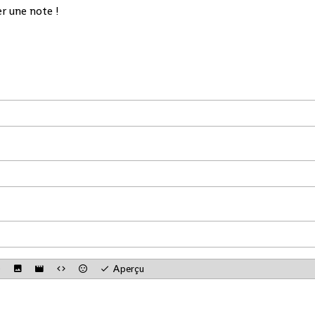
r une note !
té du
 ce
 pour
orités
 haut
er de
la
Aperçu