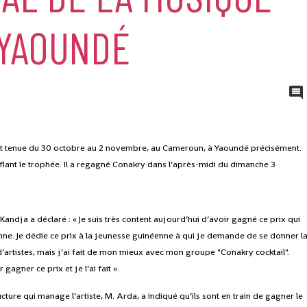
 YAOUNDÉ
’est tenue du 30 octobre au 2 novembre, au Cameroun, à Yaoundé précisément.
raflant le trophée. Il a regagné Conakry dans l’après-midi du dimanche 3
 Kandja a déclaré : « Je suis très content aujourd’hui d’avoir gagné ce prix qui
nne. Je dédie ce prix à la jeunesse guinéenne à qui je demande de se donner l
d’artistes, mais j’ai fait de mon mieux avec mon groupe "Conakry cocktail".
gagner ce prix et je l’ai fait ».
ure qui manage l’artiste, M. Arda, a indiqué qu’ils sont en train de gagner le