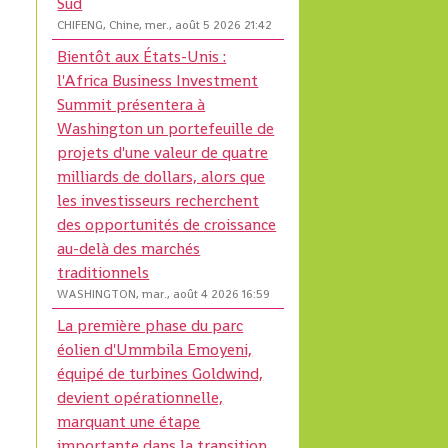
Sud
CHIFENG, Chine, mer., août 5 2026 21:42
Bientôt aux États-Unis :
l'Africa Business Investment
Summit présentera à
Washington un portefeuille de
projets d'une valeur de quatre
milliards de dollars, alors que
les investisseurs recherchent
des opportunités de croissance
au-delà des marchés
traditionnels
WASHINGTON, mar., août 4 2026 16:59
La première phase du parc
éolien d'Ummbila Emoyeni,
équipé de turbines Goldwind,
devient opérationnelle,
marquant une étape
importante dans la transition