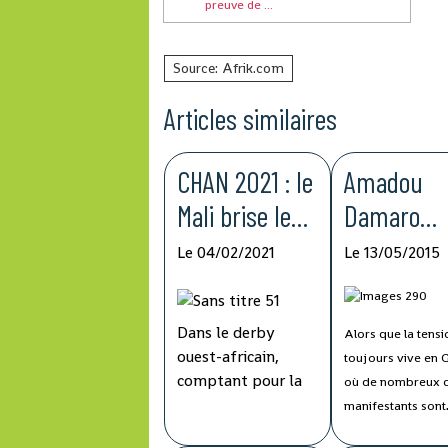
preuve de ...
Source: Afrik.com
Articles similaires
CHAN 2021 : le
Amadou
Mali brise le
Damaro
rêve de la
Camara: "
Le 04/02/2021
Le 13/05/2015
Guinée et file
Guinée,​
en finale
l’oppositio
Dans le derby
Alors que la tensi
un rôle​ à
ouest-africain,
toujours vive en 
jouer​"
comptant pour la
où de nombreux 
première demi-
manifestants sont
finale de la
descendus dans la