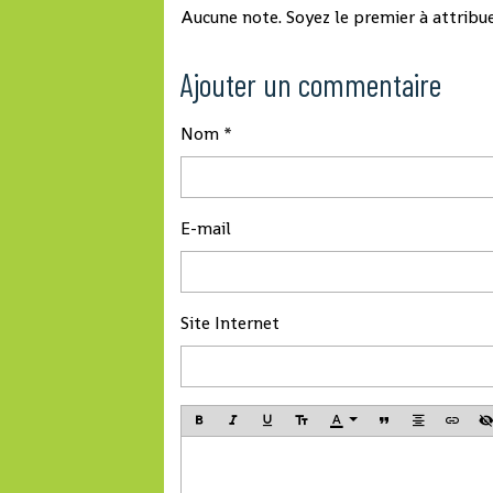
Aucune note. Soyez le premier à attribue
et Lansana Kouya
PEDN, sont depuis
Ajouter un commentaire
dimanche à Paris
rencontrer les aut
françaises au plus
Nom
niveau, pour parl
la situation
sociopolitique de 
E-mail
Guinée.
Site Internet