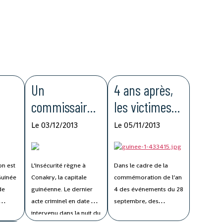
Un
4 ans après,
commissaire
les victimes
En
de police
du 28
Le 03/12/2013
Le 05/11/2013
assassiné à
septembre
n a
Conakry
réclament
on est
L’insécurité règne à
Dans le cadre de la
justice !
Guinée
Conakry, la capitale
commémoration de l’an
de
guinéenne. Le dernier
4 des événements du 28
acte criminel en date est
septembre, des
 rue
intervenu dans la nuit du
organisations de