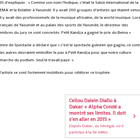
e. Et d’expliquer : « Comme son nom l’indique, c’était le Salon international de la
EMA et le Kolatier à Yaoundé. Il y avait 200 groupes d’artistes qui étaient venu
l y avait des professionnels de la musique africaine, de la world musique. Lor
t français de Yaoundé et au palais des sports de Yaoundé, le directeur des
embres du jury se sont concertés. Petit Kandja a gagné le prix du Bema ».
nne de Spectacle a déclaré que « c’est le spectacle guinéen qui gagne, ce sont
 les autres devraient emboîter le pas à Petit Kandja pour que notre culture
 marche du podium. Seul le travail paye. ».
 l’artiste se sont fortement mobilisés pour célébrer ce trophée.
Cellou Dalein Diallo à
Dakar: « Alpha Condé a
montré ses limites. Il doit
s’en aller en 2015 »
Depuis Dakar, au Sénégal, où il
participe à la 9è éditio...