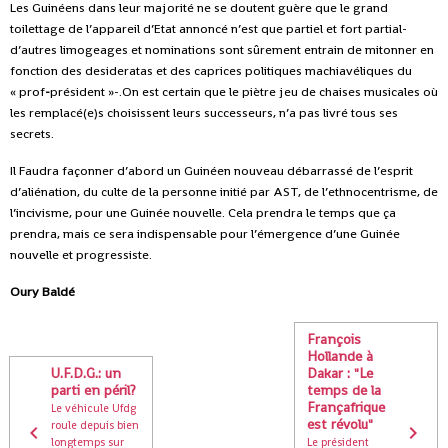
Les Guinéens dans leur majorité ne se doutent guère que le grand
toilettage de l’appareil d’Etat annoncé n’est que partiel et fort partial-
d’autres limogeages et nominations sont sûrement entrain de mitonner en
fonction des desideratas et des caprices politiques machiavéliques du
« prof
-
président »-.On est certain que le piètre jeu de chaises musicales où
les remplacé(e)s choisissent leurs successeurs, n’a pas livré tous ses
secrets.
Il Faudra façonner d’abord un Guinéen nouveau débarrassé de l’esprit
d’aliénation, du culte de la personne initié par AST, de l’ethnocentrisme, de
l’incivisme, pour une Guinée nouvelle. Cela prendra le temps que ça
prendra, mais ce sera indispensable pour l’émergence d’une Guinée
nouvelle et progressiste.
Oury Baldé
François
Hollande à
U.F.D.G.: un
Dakar : "Le
parti en péril?
temps de la
Françafrique
Le véhicule Ufdg
est révolu"
roule depuis bien
longtemps sur
Le président