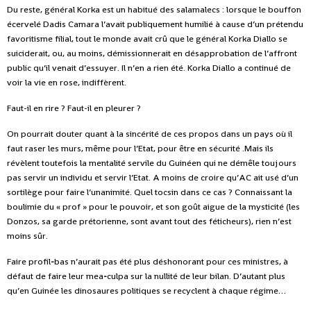
Du reste, général Korka est un habitué des salamalecs : lorsque le bouffon
écervelé Dadis Camara l’avait publiquement humilié à cause d’un prétendu
favoritisme filial, tout le monde avait crû que le général Korka Diallo se
suiciderait, ou, au moins, démissionnerait en désapprobation de l’affront
public qu’il venait d’essuyer. Il n’en a rien été. Korka Diallo a continué de
voir la vie en rose, indiffèrent.
Faut-il en rire ? Faut-il en pleurer ?
On pourrait douter quant à la sincérité de ces propos dans un pays où il
faut raser les murs, même pour l’Etat, pour être en sécurité .Mais ils
révèlent toutefois la mentalité servile du Guinéen qui ne démêle toujours
pas servir un individu et servir l’Etat. A moins de croire qu’AC ait usé d’un
sortilège pour faire l’unanimité. Quel tocsin dans ce cas ? Connaissant la
boulimie du « prof » pour le pouvoir, et son goût aigue de la mysticité (les
Donzos, sa garde prétorienne, sont avant tout des féticheurs), rien n’est
moins sûr.
Faire profil
-
bas n’aurait pas été plus déshonorant pour ces ministres, à
défaut de faire leur mea
-
culpa sur la nullité de leur bilan. D’autant plus
qu’en Guinée les dinosaures politiques se recyclent à chaque régime…