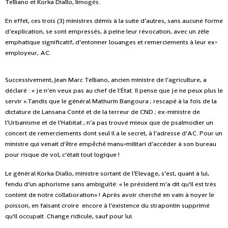
Telliano et Korka Diallo, limogés.
En effet, ces trois (3) ministres démis à la suite d’autres, sans aucune forme
d’explication, se sont empressés, à peine leur révocation, avec un zèle
emphatique significatif, d’entonner louanges et remerciements à leur ex
-
employeur, AC.
Successivement, Jean Marc Telliano, ancien ministre de l’agriculture, a
déclaré : « je n’en veux pas au chef de l’État. Il pense que je ne peux plus le
servir »‏.Tandis que le général Mathurin Bangoura ; rescapé à la fois de la
dictature de Lansana Conté et de la terreur de CND ; ex-ministre de
l’Urbanisme et de l’Habitat , n’a pas trouvé mieux que de psalmodier un
concert de remerciements dont seul il a le secret, à l’adresse d’AC. Pour un
ministre qui venait d’être empêché manu
-
militari d’accéder à son bureau
pour risque de vol, c’était tout logique !
Le général Korka Diallo, ministre sortant de l’Elevage, s’est, quant à lui,
fendu d’un aphorisme sans ambiguïté: « le président m’a dit qu’il est très
content de notre collaboration»‏ ! Après avoir cherché en vain à noyer le
poisson, en faisant croire encore à l’existence du strapontin supprimé
qu’il occupait .Change ridicule, sauf pour lui.