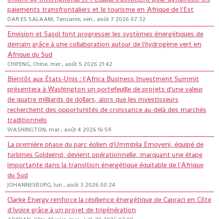
paiements transfrontaliers et le tourisme en Afrique de l'Est
DAR ES SALAAM, Tanzanie, ven., août 7 2026 07:32
Envision et Sasol font progresser les systèmes énergétiques de
demain grâce à une collaboration autour de l'hydrogène vert en
Afrique du Sud
CHIFENG, Chine, mer., août 5 2026 21:42
Bientôt aux États-Unis : l'Africa Business Investment Summit
présentera à Washington un portefeuille de projets d'une valeur
de quatre milliards de dollars, alors que les investisseurs
recherchent des opportunités de croissance au-delà des marchés
traditionnels
WASHINGTON, mar., août 4 2026 16:59
La première phase du parc éolien d'Ummbila Emoyeni, équipé de
turbines Goldwind, devient opérationnelle, marquant une étape
importante dans la transition énergétique équitable de l'Afrique
du Sud
JOHANNESBURG, lun., août 3 2026 00:24
Clarke Energy renforce la résilience énergétique de Capraci en Côte
d'Ivoire grâce à un projet de trigénération