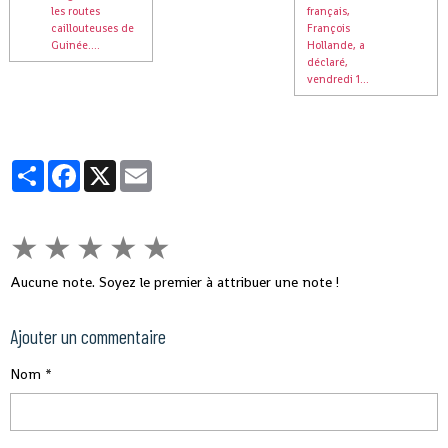
les routes
français,
caillouteuses de
François
Guinée....
Hollande, a
déclaré,
vendredi 1...
Partager
Facebook
X
Email
★
★
★
★
★
Aucune note. Soyez le premier à attribuer une note !
Ajouter un commentaire
Nom