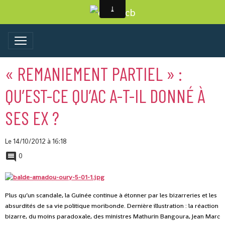
« REMANIEMENT PARTIEL » :
QU’EST-CE QU’AC A-T-IL DONNÉ À
SES EX ?
Le 14/10/2012
à 16:18
0
Plus qu’un scandale, la Guinée continue à étonner par les bizarreries et les
absurdités de sa vie politique moribonde. Dernière illustration : la réaction
bizarre, du moins paradoxale, des ministres Mathurin Bangoura, Jean Marc