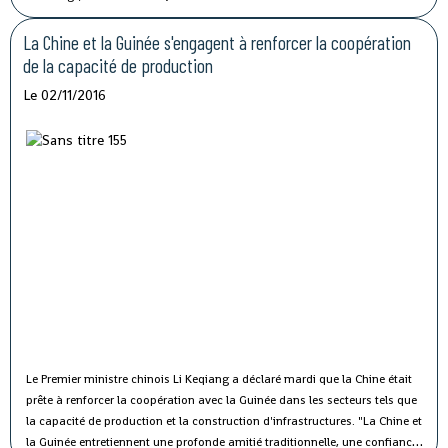
et 10 centrales syndicales, la grève générale d'avertissement de 7 jours
vise à protester contre les mauvaises conditions de vie et de travail des
La Chine et la Guinée s'engagent à renforcer la coopération
fonctionnaires du secteur public.
de la capacité de production
Le 02/11/2016
Le Premier ministre chinois Li Keqiang a déclaré mardi que la Chine était
prête à renforcer la coopération avec la Guinée dans les secteurs tels que
la capacité de production et la construction d'infrastructures.
"La Chine et
la Guinée entretiennent une profonde amitié traditionnelle, une confiance