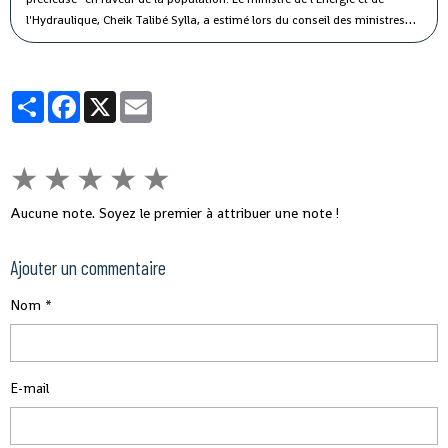
l'Hydraulique, Cheik Talibé Sylla, a estimé lors du conseil des ministres
jeudi que le "potentiel des ressources en eau du pays est estimé à 226
milliards de m3 par an, dont 154 milliards de m3 d'eau de surface et 72
milliards de m3 d'eau souterraine".
Partager
Facebook
X
Email
★
★
★
★
★
Aucune note. Soyez le premier à attribuer une note !
Ajouter un commentaire
Nom
E-mail