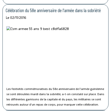
politique solide et une coopération fructueuse", a affirmé M. Li lors de sa
rencontre avec le président guinéen Alpha Condé à Beijing.
Célébration du 58e anniversaire de l'armée dans la sobriété
Le 02/11/2016
Les festivités commémoratives du 58e anniversaire de l'armée guinéenne
se sont déroulées mardi dans la sobriété, a-t-on constaté sur place.
Dans
les différentes garnisons de la capitale et du pays, les militaires se sont
retrouvés autour d'un repas de corps, pour marquer cette célébration.