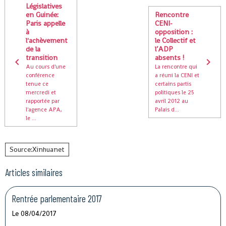
Législatives
en Guinée:
Rencontre
Paris appelle
CENI-
à
opposition :
l'achèvement
le Collectif et
de la
l’ADP
transition
absents !
Au cours d'une
La rencontre qui
conférence
a réuni la CENI et
tenue ce
certains partis
mercredi et
politiques le 25
rapportée par
avril 2012 au
l'agence APA,
Palais d...
le ...
Source:Xinhuanet
Articles similaires
Rentrée parlementaire 2017
Le 08/04/2017