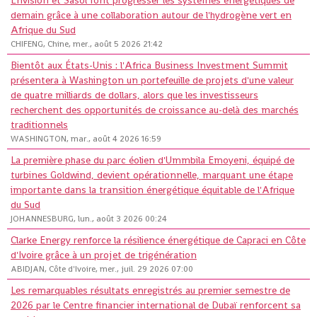
Envision et Sasol font progresser les systèmes énergétiques de
demain grâce à une collaboration autour de l'hydrogène vert en
Afrique du Sud
CHIFENG, Chine, mer., août 5 2026 21:42
Bientôt aux États-Unis : l'Africa Business Investment Summit
présentera à Washington un portefeuille de projets d'une valeur
de quatre milliards de dollars, alors que les investisseurs
recherchent des opportunités de croissance au-delà des marchés
traditionnels
WASHINGTON, mar., août 4 2026 16:59
La première phase du parc éolien d'Ummbila Emoyeni, équipé de
turbines Goldwind, devient opérationnelle, marquant une étape
importante dans la transition énergétique équitable de l'Afrique
du Sud
JOHANNESBURG, lun., août 3 2026 00:24
Clarke Energy renforce la résilience énergétique de Capraci en Côte
d'Ivoire grâce à un projet de trigénération
ABIDJAN, Côte d'Ivoire, mer., juil. 29 2026 07:00
Les remarquables résultats enregistrés au premier semestre de
2026 par le Centre financier international de Dubaï renforcent sa