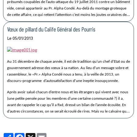
présumés coupables de l’auto-attaque du 19 juillet 2011 contre un bâtiment
vide, censé appartenir au Pr. Alpha Condé. Au-delà du montage grotesque
de cette affaire, ce qui retient l’attention c’est moins les joutes oratoires de
bas de gamme que le venin distillé par un des représentants de la justice à la
guinéenne, William Fernandez.
Vœux de pillard du Calife Général des Pourris
Lorsque ce dernier, porteur d’un nom anglo-
ibérique trop original pour nos tropiques, affirme être le meilleur avocat du
Le 05/01/2013
pays, j’ai pensé plus au fruit charnu qu’à un juriste.
D’après Me WF, l’affaire
du « 19 juillet » avait pour objectif d’éliminer AC pour le remplacer par un
Peulh
. Toujours le « complot peulh » si récursif dans des discours en
Guinée qu’on le prendrait pour un article du code pénal de ce pays.
Au 31 décembre de chaque année, il est de tradition qu’un chef d’Etat ou de
gouvernement adresse des vœux à sa nation. Au lieu d’un message sobre et
rassembleur, le «Pr.» Alpha Condé nous a tenu, à la veille de 2013, un
discours–programme d’autosatisfaction d’une ineptie insoupçonnée.
Après avoir salué chacun d’entre nous et les étrangers qui vivent avec nous
(une petite pensée pour les membres d’une certaine communauté ?) il a,
avant de rappeler le cap qu’il a fixé, dressé un bilan de l’année écoulée. En
d’autres circonstances, on se serait écroulé de rires. Mais vu le calvaire que
vivent les Guinéens, il y a
beaucoup à dire mais rien à rire
.
Partager
Facebook
X
Email