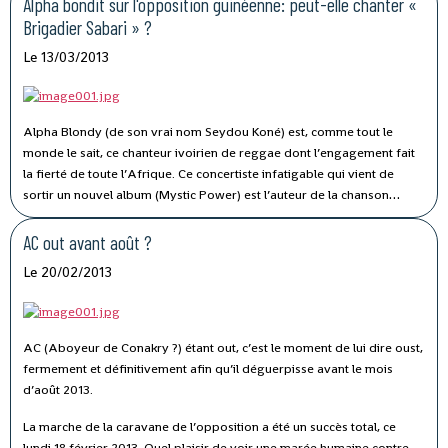
Alpha bondit sur l'opposition guinéenne: peut-elle chanter «
d’un
Saigneur argenté
qui aime tellement patauger dans du sang qu’il en
Brigadier Sabari » ?
mettait dans son bain.
Le 13/03/2013
Alpha Blondy (de son vrai nom Seydou Koné) est, comme tout le
monde le sait, ce chanteur ivoirien de reggae dont l’engagement fait
la fierté de toute l’Afrique. Ce concertiste infatigable qui vient de
sortir un nouvel album (Mystic Power) est l’auteur de la chanson
célèbre intitulée « Brigadier Sabari !» qu’on pourrait traduire par la
supplication « brigadier, pitié ! » qui dénonce les violences militaires
AC out avant août ?
qui sont permanentes sous nos cieux.
Le 20/02/2013
AC (Aboyeur de Conakry ?) étant out, c’est le moment de lui dire oust,
fermement et définitivement afin qu’il déguerpisse avant le mois
d’août 2013.
La marche de la caravane de l’opposition a été un succès total, ce
lundi 18 février 2013. Quel plaisir de voir une marée humaine contre