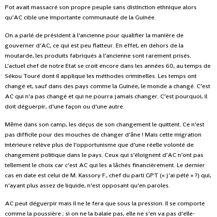
Pot avait massacré son propre peuple sans distinction ethnique alors
qu’AC cible une importante communauté de la Guinée.
On a parlé de président à l’ancienne pour qualifier la manière de
gouverner d’AC, ce qui est peu flatteur. En effet, en dehors de la
moutarde, les produits fabriqués à l’ancienne sont rarement prisés.
L’actuel chef de notre Etat se croit encore dans les années 60, au temps de
Sékou Touré dont il applique les méthodes criminelles. Les temps ont
changé et, sauf dans des pays comme la Guinée, le monde a changé. C’est
AC qui n’a pas changé et qui ne pourra jamais changer. C’est pourquoi, il
doit déguerpir, d’une façon ou d’une autre.
Même dans son camp, les déçus de son changement le quittent. Ce n’est
pas difficile pour des mouches de changer d’âne ! Mais cette migration
intérieure relève plus de l’opportunisme que d’une réelle volonté de
changement politique dans le pays. Ceux qui s’éloignent d’AC n’ont pas
tellement le choix car c’est AC qui les a lâchés financièrement. Le dernier
cas en date est celui de M. Kassory F., chef du parti GPT (« j’ai pété » ?) qui,
n’ayant plus assez de liquide, n’est opposant qu’en paroles.
AC peut déguerpir mais il ne le fera que sous la pression. Il se comporte
comme la poussière ; si on ne la balaie pas, elle ne s’en va pas d’elle-