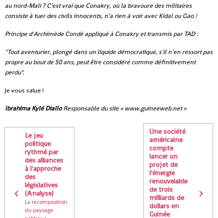
au nord-Mali ? C’est vrai que Conakry, où la bravoure des militaires
consiste à tuer des civils innocents, n’a rien à voir avec Kidal ou Gao !
Principe d'Archimède Condé appliqué à Conakry et transmis par TAD :
"Tout aventurier, plongé dans un liquide démocratique, s'il n'en ressort pas
propre au bout de 50 ans, peut être considéré comme définitivement
perdu".
Je vous salue !
Ibrahima Kylé Diallo
Responsable du site « www.guineeweb.net »
Une société
Le jeu
américaine
politique
compte
rythmé par
lancer un
des alliances
projet de
à l'approche
l'énergie
des
renouvelable
législatives
de trois
(Analyse)
milliards de
La recomposition
dollars en
du paysage
Guinée