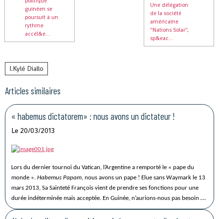
politique
Une délégation
guinéen se
de la société
poursuit à un
américaine
rythme
"Nations Solar",
accél&e...
sp&eac...
I.Kylé Diallo
Articles similaires
« habemus dictatorem» : nous avons un dictateur !
Le 20/03/2013
Lors du dernier tournoi du Vatican, l’Argentine a remporté le « pape du
monde ».
Habemus Papam
, nous avons un pape ! Elue sans Waymark le 13
mars 2013, Sa Sainteté François vient de prendre ses fonctions pour une
durée indéterminée mais acceptée. En Guinée, n’aurions-nous pas besoin de
soupape pour faire baisser la tension nerveuse que nous inflige un dictateur
qui n’a envie que d’être président à vie ? Notre pays souffre sous le joug