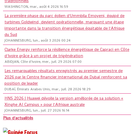
traditionnels
WASHINGTON, mar., août 4 2026 16:59
La première phase du parc éolien d'Ummbila Emoyeni, équipé de
turbines Goldwind, devient opérationnelle, marquant une étape
importante dans la transition énergétique équitable de l'Afrique
du Sud
JOHANNESBURG, lun., août 3 2026 00:24
Clarke Energy renforce la résilience énergétique de Capraci en Côte
d'Ivoire grâce à un projet de trigénération
ABIDJAN, Côte d'Ivoire, mer., juil. 29 2026 07:00
Les remarquables résultats enregistrés au premier semestre de
2026 par le Centre financier international de Dubaï renforcent sa
position de leader
DUBAÏ, Émirats Arabes Unis, mar., juil. 28 2026 18:29
HNS 2026 | Huawei dévoile la version améliorée de sa solution «
Xinghe AI Campus » pour l'Afrique australe
JOHANNESBURG, lun., juil. 27 2026 16:14
Plus d'actualités