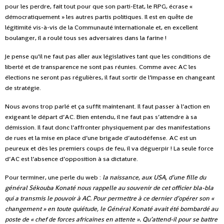
pour les perdre, fait tout pour que son parti-Etat, le RPG, écrase «
démocratiquement » les autres partis politiques. Il est en quête de
légitimité vis-à-vis de la Communauté internationale et, en excellent
boulanger, il a roulé tous ses adversaires dans la farine !
Je pense qu’il ne faut pas aller aux législatives tant que les conditions de
liberté et de transparence ne sont pas réunies. Comme avec AC les
élections ne seront pas régulières, il faut sortir de l’impasse en changeant
de stratégie.
Nous avons trop parlé et ça suffit maintenant. Il faut passer à l’action en
exigeant le départ d’AC. Bien entendu, il ne faut pas s’attendre à sa
démission. Il faut donc l’affronter physiquement par des manifestations
de rues et la mise en place d’une brigade d’autodéfense. AC est un
peureux et dès les premiers coups de feu, il va déguerpir ! La seule force
d’AC est l’absence d’opposition à sa dictature.
Pour terminer, une perle du web :
la naissance, aux USA, d’une fille du
général Sékouba Konaté nous rappelle au souvenir de cet officier bla-bla
qui a transmis le pouvoir à AC. Pour permettre à ce dernier d’opérer son «
changement » en toute quiétude, le Général Konaté avait été bombardé au
poste de « chef de forces africaines en attente ». Qu’attend-il pour se battre