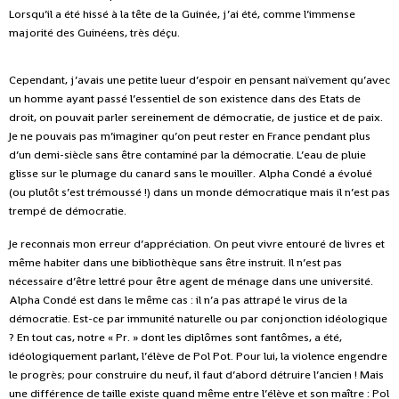
Lorsqu’il a été hissé à la tête de la Guinée, j’ai été, comme l’immense
majorité des Guinéens, très déçu.
Cependant, j’avais une petite lueur d’espoir en pensant naïvement qu’avec
un homme ayant passé l’essentiel de son existence dans des Etats de
droit, on pouvait parler sereinement de démocratie, de justice et de paix.
Je ne pouvais pas m’imaginer qu’on peut rester en France pendant plus
d’un demi-siècle sans être contaminé par la démocratie. L’eau de pluie
glisse sur le plumage du canard sans le mouiller. Alpha Condé a évolué
(ou plutôt s’est trémoussé !) dans un monde démocratique mais il n’est pas
trempé de démocratie.
Je reconnais mon erreur d’appréciation. On peut vivre entouré de livres et
même habiter dans une bibliothèque sans être instruit. Il n’est pas
nécessaire d’être lettré pour être agent de ménage dans une université.
Alpha Condé est dans le même cas : il n’a pas attrapé le virus de la
démocratie. Est-ce par immunité naturelle ou par conjonction idéologique
? En tout cas, notre « Pr. » dont les diplômes sont fantômes, a été,
idéologiquement parlant, l’élève de Pol Pot. Pour lui, la violence engendre
le progrès; pour construire du neuf, il faut d’abord détruire l’ancien ! Mais
une différence de taille existe quand même entre l’élève et son maître : Pol