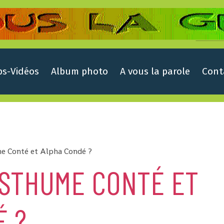
ps-Vidéos
Album photo
A vous la parole
Cont
me Conté et Alpha Condé ?
OSTHUME CONTÉ ET
É ?