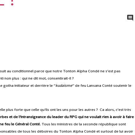
 suit au conditionnel parce que notre Tonton Alpha Condé ne s’est pas
 non plus : qui ne dit mot, consentirait-il ?
e gotha initiateur et derrière le ‘’
kudaisme
’’ de feu Lansana Conté soutenir le
 plus forte que celle qu’ils ont les uns pour les autres ? Ca alors, c’est très
bes et de l’intransigeance du leader du RPG qui ne voulait rien à avoir à faire
ne feu le Général Conté.
Tous les ministres de la seconde république sont
ponsables de tous les déboires du Tonton Alpha Condé et surtout de lui avoir