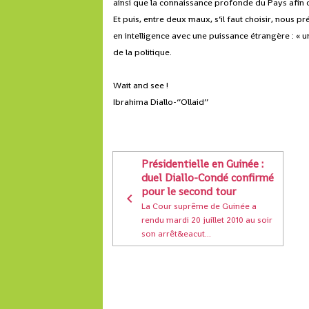
ainsi que la connaissance profonde du Pays afin d’
Et puis, entre deux maux, s’il faut choisir, nous 
en intelligence avec une puissance étrangère : « 
de la politique.
Wait and see !
Ibrahima Diallo-‘’Ollaid’’
Présidentielle en Guinée :
duel Diallo-Condé confirmé
pour le second tour
La Cour suprême de Guinée a
rendu mardi 20 juillet 2010 au soir
son arrêt&eacut...