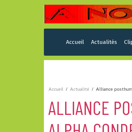
Accueil
Actualités
Cli
Accueil
Actualité
Alliance posthu
ALLIANCE P
ALPHA COND