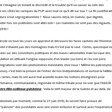
s’imagine un instant le discrédit et le trouble qu’il va causer au sein des
 ses côtés les caciques du PUP avec tout ce qu’il dit sur eux ? La fin justifierait
nature à but ségrégationniste ? Nous savons déjà, en Guinée, que dignité,
tte fois ces politiciens sont allés loin ! Les Guinéens ne sont pas des nigauds,
2010 !
e école où tous les jours on apprend et découvre les faces cachées de l’Homme
nté n’étaient pas des montagnes mais il n’est pas le seul. Certes, quiconque es
basées sur des convictions politiques et des bases rationnelles mais lorsque des
lation en utilisant l’origine supposée d’un leader (sa mère et /ou son père
es migrations sont des phénomènes inexistants chez nous ! Même les patronyme
us), c’est bien la preuve de l’échec de nos indépendances et surtout la faillite
certes, mais ils ont aussi mal assimilé toutes les notions enseignées pour
rtenance, communautaire, régionale et même tribale pour ne voir que l’intérêt
otre élite politique guinéenne
. Voila le défi majeur de la Guinée et au-delà, de
ionnels par moment, comme le 27 juin 2010, ils seront faire preuve de
 ‘’patriote’’ des postulants avec une vision inclusive et surtout avec l’expérienc