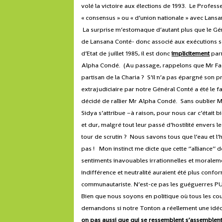
volé la victoire aux élections de 1993. Le Profe
« consensus » ou « d’union nationale » avec Lans
La surprise m’estomaque d’autant plus que le Gé
de Lansana Conté- donc associé aux exécutions s
d’Etat de juillet 1985, il est donc
implicitement
parm
Alpha Condé. (Au passage, rappelons que Mr Facine
partisan de la Charia ? S’il n’a pas épargné son
extrajudiciaire par notre Général Conté a été le 
décidé de rallier Mr Alpha Condé. Sans oublier Mr 
Sidya s’attribue –à raison, pour nous car c’était 
et dur, malgré tout leur passé d’hostilité envers 
tour de scrutin ? Nous savons tous que l’eau et l’h
pas ! Mon instinct me dicte que cette ‘’alliance’’
sentiments inavouables irrationnelles et moraleme
indifférence et neutralité auraient été plus conf
communautariste. N’est-ce pas les guéguerres PUP-
Bien que nous soyons en politique où tous les c
demandons si notre Tonton a réellement une idéol
on pas aussi que qui se ressemblent s’assemblent