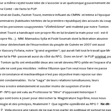
sseur a même rejeté toute idée de s’associer à un quelconque gouvernement de
ana Conté –de facto le PUP.
néral de Dadis, Facinet Touré, membre influant du CMRN -et intime à l’époque
ommaires (habitudes héritées de la première république) des accusés du cou
i les personnes soupçonnées ‘’
d’ethnicisme
’’ anti-malinké par notre Tonton
t Touré a handicapé son propre fils en lui brulant la main pour vol : est-il
 propre fils…). MM. Mamadou Sylla et Fodé Soumah dont la libération abusive
facteur déclenchant de l’insurrection du peuple de Guinée en 2007 ont aussi
Kassory Fofana, notre ‘’grand argentier’’, qui aurait fait tout le travail que Mr
bien lui le PM- passerait aussi du côté du RPG. Donc en bref : le PUP
original
, p
le Tonton qu’ils ont embastillé deux ans serait devenu RPG-phile en l’espace d’u
uile ne sont pas miscibles : même l’illusion que l’on veut nous faire ne passe
 de circonstance et machiavélique n’est pas objective mais repose sur des
nt condamnables. Vu la ‘’saga’’ de leurs relations tumultueuses, leurs
ormes à notre entendement et susciter moins de suspicion d’ordre
 RPG qui ont valu au Professeur le ‘’titre’’ d’opposant historique ?
oups sont bons à jouer pour décrocher la Magistrature Suprême, nous nous
ogie et des principes, finalement ? Que signifie opiniâtreté au RPG ?
Ne dit-
 ?
Voila encore une raison de ne pas trop parler en politique et surtout ne pa