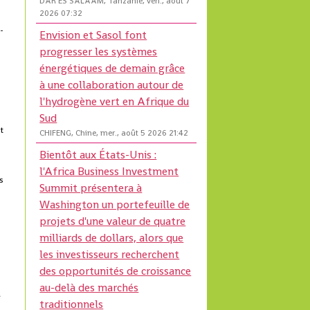
DAR ES SALAAM, Tanzanie, ven., août 7
2026 07:32
-
Envision et Sasol font
progresser les systèmes
énergétiques de demain grâce
à une collaboration autour de
l'hydrogène vert en Afrique du
.
Sud
t
CHIFENG, Chine, mer., août 5 2026 21:42
Bientôt aux États-Unis :
l'Africa Business Investment
s
Summit présentera à
Washington un portefeuille de
projets d'une valeur de quatre
milliards de dollars, alors que
les investisseurs recherchent
des opportunités de croissance
au-delà des marchés
e
traditionnels