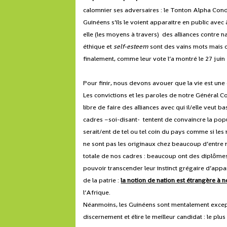
calomnier ses adversaires : le Tonton Alpha Condé 
Guinéens s’ils le voient apparaitre en public avec à
elle (les moyens à travers) des alliances contre 
éthique et
self-esteem
sont des vains mots mais ce
finalement, comme leur vote l’a montré le 27 juin 
Pour finir, nous devons avouer que la vie est un
Les convictions et les paroles de notre Général Co
libre de faire des alliances avec qui il/elle veut 
cadres –soi-disant- tentent de convaincre la popu
serait/ent de tel ou tel coin du pays comme si l
ne sont pas les originaux chez beaucoup d’entre no
totale de nos cadres : beaucoup ont des diplômes 
pouvoir transcender leur instinct grégaire d’appa
de la patrie :
la notion de nation est étrangère à n
l’Afrique.
Néanmoins, les Guinéens sont mentalement except
discernement et élire le meilleur candidat : le plus