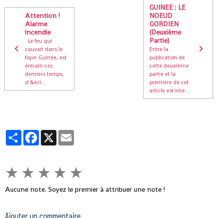
GUINEE : LE
Attention !
NOEUD
Alarme
GORDIEN
incendie
(Deuxième
Partie)
Le feu qui
couvait dans le
Entre la
foyer Guinée, est
publication de
entrain ces
cette deuxième
derniers temps,
partie et la
d’&eci...
première de cet
article est inte...
Partager
Facebook
X
Email
★
★
★
★
★
Aucune note. Soyez le premier à attribuer une note !
Ajouter un commentaire