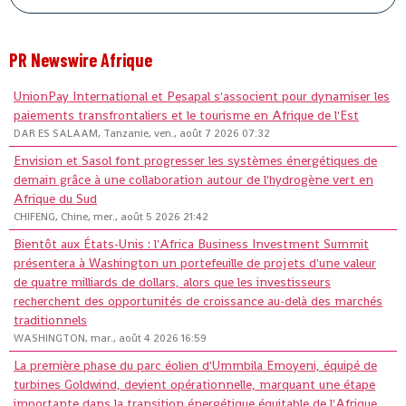
PR Newswire Afrique
UnionPay International et Pesapal s'associent pour dynamiser les
paiements transfrontaliers et le tourisme en Afrique de l'Est
DAR ES SALAAM, Tanzanie, ven., août 7 2026 07:32
Envision et Sasol font progresser les systèmes énergétiques de
demain grâce à une collaboration autour de l'hydrogène vert en
Afrique du Sud
CHIFENG, Chine, mer., août 5 2026 21:42
Bientôt aux États-Unis : l'Africa Business Investment Summit
présentera à Washington un portefeuille de projets d'une valeur
de quatre milliards de dollars, alors que les investisseurs
recherchent des opportunités de croissance au-delà des marchés
traditionnels
WASHINGTON, mar., août 4 2026 16:59
La première phase du parc éolien d'Ummbila Emoyeni, équipé de
turbines Goldwind, devient opérationnelle, marquant une étape
importante dans la transition énergétique équitable de l'Afrique