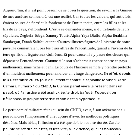
Aujourd’hui, il n’est point besoin de se poser la question, de savoir si la Guinée
de mes ancêtres se meurt. C’est une réalité. Car, toutes les valeurs, qui autrefois,
étaient source de fierté et le fondement de l’unité tacite, entre les filles et les
fils de ce pays, s’effondrent. C’est à se demander même, si du tréfonds de leurs
sépulcres, Zegbela Tobga, Samory Touré, Alpha Yaya Diallo, Alpha Ibrahima
Sambegou, Dinah Salifou et tant d’autres illustres figures de l’histoire de notre
pays, ne connaîtraient pas les pires affres de l’incertitude, quand à l’avenir de la
terre qu’ils ont léguée aux Guinéens. Et pour cause, il s’y passe des choses qui
dépassent l’entendement. Comme si le sort s’acharnait encore contre ce pays
malheureux, mais riche et béni.
Le cours de
l'histoire semble y prendre
prétexte
.
En effet, depuis
d’un incident malheureux
pour
amorcer
un
virage dangereux
le 3 Décembre 2009, jour de l’attentat contre le capitaine Moussa Dadis
Camara, numéro 1 du CNDD, la Guinée paraît vivre le présent dans un
passé, où, la justice a été asphyxiée, le droit bafoué,
l’opposition
bâillonnée, le peuple terrorisé et son destin hypothéqué.
Le petit comité militaire réuni au sein du CNDD, avait, à son avènement au
pouvoir, crée l’impression d’une rupture d’avec les méthodes politiques
durée
. Car,
le
désuètes. Mais hélas, l’illusion
n’a été que de bien
courte
peuple se rendra en effet, et
très vite, à l’évidence, que les nouveaux