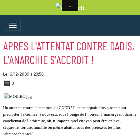
APRES L'ATTENTAT CONTRE DADIS,
L'ANARCHIE S'ACCROIT !
Le 16/12/2009
à 23:56
0
Un attentat contre le manitou du CNDD !
Il ne manquait plus que ça pour
précipiter
la Guinée, à nouveau, sous l’orage de l’horreur, l’immergeant dans le
cauchemar de l’arbitraire, où, n’importe quel citoyen peut être enlevé,
séquestré, torturé, humilié ou même abattu, sous des prétextes les plus
‘abracadabrantes’.