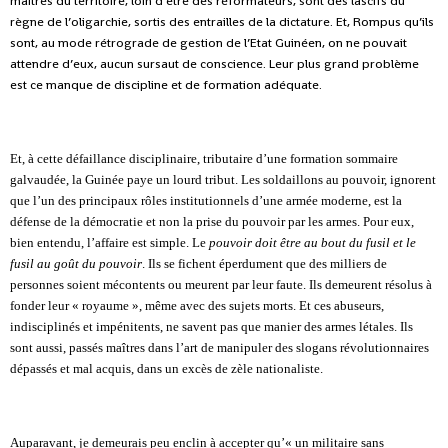
maîtres du territoire, loin d’être des réformateurs, sont des lascifs du
règne de l’oligarchie, sortis des entrailles de la dictature. Et, Rompus qu’ils
sont, au mode rétrograde de gestion de l’Etat Guinéen, on ne pouvait
attendre d’eux, aucun sursaut de conscience. Leur plus grand problème
est ce manque de discipline et de formation adéquate.
Et, à cette défaillance disciplinaire, tributaire d’une formation sommaire
galvaudée, la Guinée paye un lourd tribut. Les soldaillons au pouvoir, ignorent
que l’un des principaux rôles institutionnels d’une armée moderne, est la
défense de la démocratie et non la prise du pouvoir par les armes.
Pour eux,
bien entendu, l’affaire est simple.
Le
pouvoir
doit être au bout du fusil et le
fusil au
goût du pouvoir
.
Ils se fichent éperdument que des milliers de
personnes soient mécontents ou meurent par leur faute. Ils demeurent résolus à
fonder leur « royaume », même avec des sujets morts. Et ces abuseurs,
indisciplinés et impénitents, ne savent pas que manier des armes létales. Ils
sont aussi, passés maîtres dans l’art de manipuler des slogans révolutionnaires
dépassés et mal acquis, dans un excès de zèle nationaliste.
Auparavant, je demeurais peu enclin à accepter qu’« un militaire sans