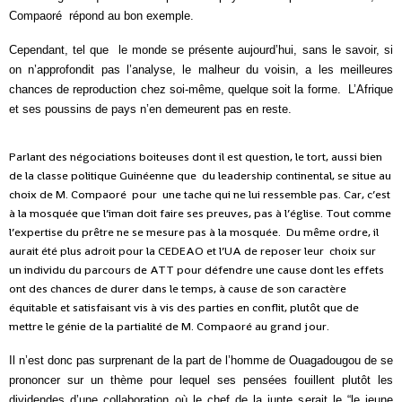
Compaoré répond au bon exemple.
Cependant, tel que le monde se présente aujourd’hui, sans le savoir, si
on n’approfondit pas l’analyse, le malheur du voisin, a les meilleures
chances de reproduction chez soi-même, quelque soit la forme. L’Afrique
et ses poussins de pays n’en demeurent pas en reste.
Parlant des négociations boiteuses dont il est question, le tort, aussi bien
de la classe politique Guinéenne que du leadership continental, se situe au
choix de M. Compaoré pour une tache qui ne lui ressemble pas. Car, c’est
à la mosquée que l’iman doit faire ses preuves, pas à l’église. Tout comme
l’expertise du prêtre ne se mesure pas à la mosquée. Du même ordre, il
aurait été plus adroit pour la CEDEAO et l’UA de reposer leur choix sur
un individu du parcours de ATT pour défendre une cause dont les effets
ont des chances de durer dans le temps, à cause de son caractère
équitable et satisfaisant vis à vis des parties en conflit, plutôt que de
mettre le génie de la partialité de M. Compaoré au grand jour.
Il n’est donc pas surprenant de la part de l’homme de Ouagadougou de se
prononcer sur un thème pour lequel ses pensées fouillent plutôt les
dividendes d’une collaboration o
ù
le chef de la junte serait le “le jeune