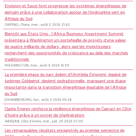
Envision et Sasol font progresser les systèmes énergétiques de
demain grâce à une collaboration autour de l'hydrogène vert en
Afrique du Sud
CHIFENG, Chine, mer., août 5 2026 21:42
Bientôt aux États-Unis : l'Africa Business Investment Summit
présentera à Washington un portefeuille de projets d'une valeur
de quatre milliards de dollars, alors que les investisseurs
recherchent des opportunités de croissance au-delà des marchés
traditionnels
WASHINGTON, mar., août 4 2026 16:59
La première phase du parc éolien d'Ummbila Emoyeni, équipé de
turbines Goldwind, devient opérationnelle, marquant une étape
importante dans la transition énergétique équitable de l'Afrique
du Sud
JOHANNESBURG, lun., août 3 2026 00:24
Clarke Energy renforce la résilience énergétique de Capraci en Côte
d'Ivoire grâce à un projet de trigénération
ABIDJAN, Côte d'Ivoire, mer., juil. 29 2026 07:00
Les remarquables résultats enregistrés au premier semestre de