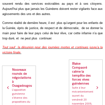
souvent rendu des services exécrables au pays et à ses citoyens.
Aujourd’hui plus que jamais les Guinéens doivent rester vigilants face aux
agissements des uns et des autres.
Comme réalité de dernière heure, il est plus qu’urgent pour les enfants de
la Guinée, épris de justice, de respect et de démocratie, de se donner la
main pour faire de leur pays celui de leur rêve, car cette infamie n’a que
trop duré, et ne peut plus continuer.
Tout sauf la désunion pour des journées mortes et continues jusqu’a la
victoire finale.
Blaise
Compaoré
Nouveaux
calme la
rounds de
tempête des
négociations
forces vives
à
guinéennes
Ouagadougou
Suite à leur
L’opposition
mécontentement
guinéenne
ouvert du
s’étonne des
vendredi 20
propositions du
novembre 2009,