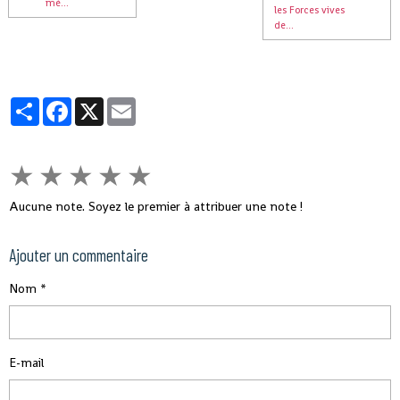
mé...
les Forces vives
de...
Partager
Facebook
X
Email
★
★
★
★
★
Aucune note. Soyez le premier à attribuer une note !
Ajouter un commentaire
Nom
E-mail