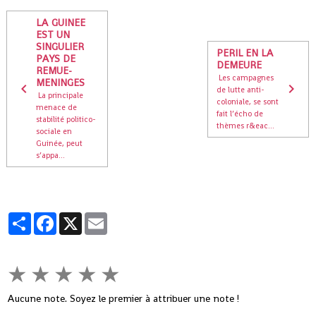
LA GUINEE
EST UN
SINGULIER
PERIL EN LA
PAYS DE
DEMEURE
REMUE-
Les campagnes
MENINGES
de lutte anti-
La principale
coloniale, se sont
menace de
fait l’écho de
stabilité politico-
thèmes r&eac...
sociale en
Guinée, peut
s’appa...
Partager
Facebook
X
Email
★
★
★
★
★
Aucune note. Soyez le premier à attribuer une note !