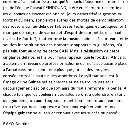
comme à l’accoutumée a manqué le coach. L’absence du meneur de
jeu de l’équipe Pascal FEINDOUNO, a été cruellement ressentie et
les querelles de clocher qui ont toujours caractérisé la gestion du
football guinéen, sont entre autres des motifs de démoralisation
des joueurs qui, au-delà des faiblesses techniques et tactiques, ont
manqué de hargne de vaincre et d’esprit de compétition au haut
niveau. Le football, tout comme la musique adoucit les mœurs, et le
soutien inconditionnel des nombreux supporteurs guinéens, n’a
pas failli tout au long de cette CAN. Mais la désillusion de cette
cinglante défaite, est là pour nous rappeler que le football Africain,
a atteint un niveau de professionnalisme qui ne laisse aucune place
à l’amateurisme et demande plus que jamais des moyens
conséquents à la hauteur des ambitions. Le sylli national est à
l’image d’une Guinée qui se cherche et ne se trouve pas et le
découragement est tel que l’on aura du mal à remonter la pente. A
chaque fois que les couleurs nationales seront à défendre, en tant
que guinéens, on aura toujours un petit pincement au cœur sans
trop rêvé, car beaucoup reste à faire pour espérer voir un jour,
l’équipe guinéenne au top et renouer avec les succès du passé.
BAYO Abidine