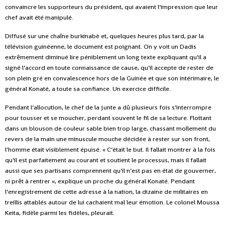
convaincre les supporteurs du président, qui avaient l’impression que leur
chef avait été manipulé.
Diffusé sur une chaîne burkinabè et, quelques heures plus tard, par la
télévision guinéenne, le document est poignant. On y voit un Dadis
extrêmement diminué lire péniblement un long texte expliquant qu’il a
signé l’accord en toute connaissance de cause, qu’il accepte de rester de
son plein gré en convalescence hors de la Guinée et que son intérimaire, le
général Konaté, a toute sa confiance. Un exercice difficile.
Pendant l’allocution, le chef de la junte a dû plusieurs fois s’interrompre
pour tousser et se moucher, perdant souvent le fil de sa lecture. Flottant
dans un blouson de couleur sable bien trop large, chassant mollement du
revers de la main une minuscule mouche décidée à rester sur son front,
l’homme était visiblement épuisé. « C’était le but. Il fallait montrer à la fois
qu’il est parfaitement au courant et soutient le processus, mais il fallait
aussi que ses partisans comprennent qu’il n’est pas en état de gouverner
,
ni prêt à rentrer », explique un proche du général Konaté. Pendant
l’enregistrement de cette adresse à la nation, la dizaine de militaires en
treillis attablés autour de lui cachaient mal leur émotion. Le colonel Moussa
Keita, fidèle parmi les fidèles, pleurait.