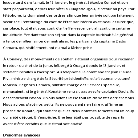
Jusque tard dans la nuit, le 18 janvier, le général Sékouba Konaté et son
staff préparaient, depuis leur hôtel à Ouagadougou, le retour au pays. Par
téléphone, ils donnaient des ordres afin que leur arrivée soit parfaitement
sécurisée. L’entourage du chef de l’État par intérim avait beau assurer que,
sur place, tout était sous contrôle, l’effervescence trahissait une certaine
inquiétude. Pendant tout son séjour dans la capitale burkinabè, le général
a tenté de rallier, sinon de neutraliser, les partisans du capitaine Dadis
Camara, qui, visiblement, ont du mal à lâcher prise.
À Conakry, des mouvements de soutien s’étaient organisés pour réclamer
le retour
du chef de la junte, hébergé à Ouaga depuis le 13 janvier, et
s’étaient installés à l’aéroport. Au téléphone, le commandant Jean Claude
Pivi, ministre chargé de la Sécurité présidentielle, et le lieutenant-colonel
Moussa Tiégboro Camara, ministre chargé des Services spéciaux,
menaçaient : si le général Konaté ne rentrait pas avec le capitaine Dadis, ils
descendraient l’avion. « Nous avions laissé tout un dispositif derrière nous.
Nous avions placé nos petits. Ils ne pouvaient rien faire », affirme un
proche de Konaté, qui soutient que les deux hommes fomentaient un coup
qui a été déjoué. Il n’empêche. Il ne leur était pas possible de repartir
avant d’être certains que le climat soit apaisé.
D’énormes avancées