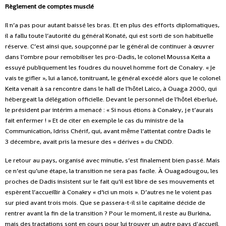
Règlement de comptes musclé
Il n’a pas pour autant baissé les bras. Et en plus des efforts diplomatiques,
il a fallu toute l’autorité du général Konaté, qui est sorti de son habituelle
réserve. C’est ainsi que, soupçonné par le général de continuer à œuvrer
dans l’ombre pour remobiliser les pro-Dadis, le colonel Moussa Keita a
essuyé publiquement les foudres du nouvel homme fort de Conakry. « Je
vais te gifler », lui a lancé, tonitruant, le général excédé alors que le colonel
Keita venait à sa rencontre dans le hall de l’hôtel Laico, à Ouaga 2000, qui
hébergeait la délégation officielle. Devant le personnel de l’hôtel éberlué,
le président par intérim a menacé : « Si nous étions à Conakry, je t’aurais
fait enfermer ! » Et de citer en exemple le cas du ministre de la
Communication, Idriss Chérif, qui, avant même l’attentat contre Dadis le
3 décembre, avait pris la mesure des « dérives » du CNDD.
Le retour au pays, organisé avec minutie, s’est finalement bien passé. Mais
ce n’est qu’une étape, la transition ne sera pas facile. À Ouagadougou, les
proches de Dadis insistent sur le fait qu’il est libre de ses mouvements et
espèrent l’accueillir à Conakry « d’ici un mois ». D’autres ne le voient pas
sur pied avant trois mois. Que se passera-t-il si le capitaine décide de
rentrer avant la fin de la transition ? Pour le moment, il reste au Burkina,
mais des tractations sont en cours pour lui trouver un autre pays d'accueil.