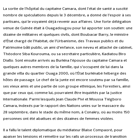
La sortie de l’hôpital du capitaine Camara, dont l'état de santé
a suscité
nombre de spéculations depuis le 3 décembre, a donné de l’espoir à ses
partisans, qui le voyaient déjà revenir aux affaires. Une forte délégation
venue de Guinée était à Ouagadougou pour lui apporter son soutien
: une
dizaine de militaires et quelques civils, dont Boubacar Barry, le ministre
d’État chargé de l’Habitat, de l’Urbanisme, des Travaux publics et du
Patrimoine bâti public, un ami d’enfance, son neveu et attaché de cabinet,
Théodore Siba Kourouma, ou sa secrétaire particulière, Kadiatou Biro
Diallo. Sont ensuite arrivés au Burkina l’épouse du capitaine Camara et
quelques autres membres de la famille, qui s’occupent de lui dans la
grande villa du quartier Ouaga 2000, où l’État burkinabè héberge des
hôtes de passage. Le chef de la junte est encore soutenu par sa famille,
ses vieux amis et une partie de son groupe ethnique, les Forestiers, ainsi
que par ceux qui, comme lui, pourraient être inquiétés par la justice
internationale. Parmi lesquels Jean Claude Pivi et Moussa Tiégboro
Camara, indexés par le rapport des Nations unies
sur le massacre du
28 septembre, dans le stade du même nom, à Conakry, où au moins 150
personnes ont été abattues et des dizaines de femmes violées.
Il a fallu le talent diplomatique du médiateur Blaise Compaoré,
pour
apaiser les tensions et remettre sur les rails un processus de transition