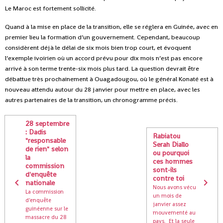
Le Maroc est fortement sollicité.
Quand à la mise en place de la transition, elle se réglera en Guinée, avec en
premier lieu la formation d’un gouvernement. Cependant, beaucoup
considèrent déjà le délai de six mois bien trop court, et évoquent
l’exemple ivoirien où un accord prévu pour dix mois n’est pas encore
arrivé à son terme trente-six mois plus tard. La question devrait être
débattue très prochainement à Ouagadougou, où le général Konaté est à
nouveau attendu autour du 28 janvier pour mettre en place, avec les
autres partenaires de la transition, un chronogramme précis.
28 septembre
: Dadis
Rabiatou
"responsable
Serah Diallo
de rien" selon
ou pourquoi
la
ces hommes
commission
sont-ils
d'enquête
contre toi
nationale
Nous avons vécu
La commission
un mois de
d'enquête
janvier assez
guinéenne sur le
mouvementé au
massacre du 28
pays. Et la seule