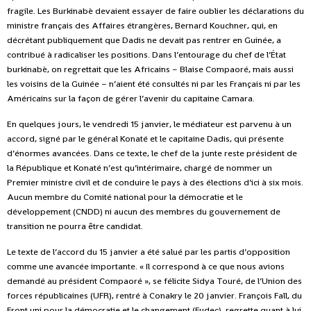
fragile. Les Burkinabè devaient essayer de faire oublier les déclarations du
ministre français des Affaires étrangères, Bernard Kouchner, qui, en
décrétant publiquement que Dadis ne devait pas rentrer en Guinée, a
contribué à radicaliser les positions. Dans l’entourage du chef de l’État
burkinabè, on regrettait que les Africains – Blaise Compaoré, mais aussi
les voisins de la Guinée – n’aient été consultés ni par les Français ni par les
Américains sur la façon de gérer l’avenir du capitaine Camara.
En quelques jours, le vendredi 15 janvier, le médiateur est parvenu à un
accord, signé par le général Konaté et le capitaine Dadis, qui présente
d’énormes avancées. Dans ce texte, le chef de la junte reste président de
la République et Konaté n’est qu’intérimaire, chargé de nommer un
Premier ministre civil et de conduire le pays à des élections d’ici à six mois.
Aucun membre du Comité national pour la démocratie et le
développement (CNDD) ni aucun des membres du gouvernement de
transition ne pourra être candidat.
Le texte de l’accord du 15 janvier a été salué par les partis d’opposition
comme une avancée importante.
« Il correspond à ce que nous avions
demandé au président Compaoré », se félicite Sidya Touré, de l’Union des
forces républicaines (UFR), rentré à Conakry le 20 janvier. François Fall, du
Front uni pour la démocratie et le changement (Fudec), regrette quant à lui