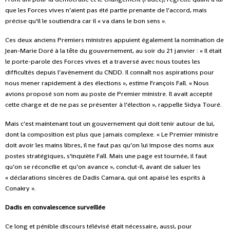
que les Forces vives n’aient pas été partie prenante de l’accord, mais
précise qu’il le soutiendra car il « va dans le bon sens ».
Ces deux anciens Premiers ministres appuient également la nomination de
Jean-Marie Doré
à la tête du gouvernement, au soir du 21 janvier : « Il était
le porte-parole des Forces vives et a traversé avec nous toutes les
difficultés depuis l’avènement du CNDD. Il connaît nos aspirations pour
nous mener rapidement à des élections », estime François Fall. « Nous
avions proposé son nom au poste de Premier ministre. Il avait accepté
cette charge et de ne pas se présenter à l’élection », rappelle Sidya Touré.
Mais c’est maintenant tout un gouvernement qui doit tenir autour de lui,
dont la composition est plus que jamais complexe. « Le Premier ministre
doit avoir les mains libres, il ne faut pas qu’on lui impose des noms aux
postes stratégiques, s’inquiète Fall. Mais une page est tournée, il faut
qu’on se réconcilie et qu’on avance », conclut-il, avant de saluer les
« déclarations sincères de Dadis Camara, qui ont apaisé les esprits à
Conakry ».
Dadis en convalescence surveillée
Ce long et pénible discours télévisé était nécessaire, aussi, pour