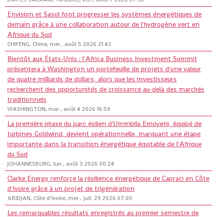
Envision et Sasol font progresser les systèmes énergétiques de
demain grâce à une collaboration autour de l'hydrogène vert en
Afrique du Sud
CHIFENG, Chine, mer., août 5 2026 21:42
Bientôt aux États-Unis : l'Africa Business Investment Summit
présentera à Washington un portefeuille de projets d'une valeur
de quatre milliards de dollars, alors que les investisseurs
recherchent des opportunités de croissance au-delà des marchés
traditionnels
WASHINGTON, mar., août 4 2026 16:59
La première phase du parc éolien d'Ummbila Emoyeni, équipé de
turbines Goldwind, devient opérationnelle, marquant une étape
importante dans la transition énergétique équitable de l'Afrique
du Sud
JOHANNESBURG, lun., août 3 2026 00:24
Clarke Energy renforce la résilience énergétique de Capraci en Côte
d'Ivoire grâce à un projet de trigénération
ABIDJAN, Côte d'Ivoire, mer., juil. 29 2026 07:00
Les remarquables résultats enregistrés au premier semestre de