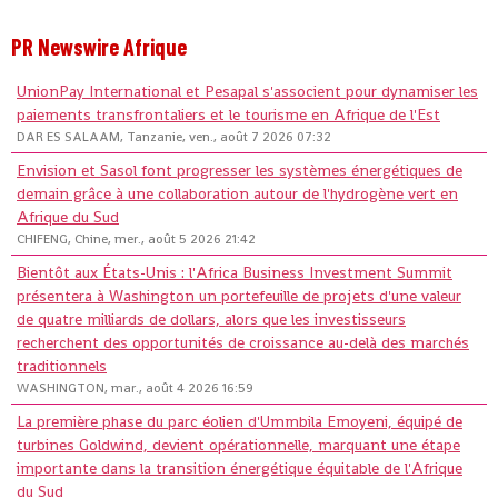
PR Newswire Afrique
UnionPay International et Pesapal s'associent pour dynamiser les
paiements transfrontaliers et le tourisme en Afrique de l'Est
DAR ES SALAAM, Tanzanie, ven., août 7 2026 07:32
Envision et Sasol font progresser les systèmes énergétiques de
demain grâce à une collaboration autour de l'hydrogène vert en
Afrique du Sud
CHIFENG, Chine, mer., août 5 2026 21:42
Bientôt aux États-Unis : l'Africa Business Investment Summit
présentera à Washington un portefeuille de projets d'une valeur
de quatre milliards de dollars, alors que les investisseurs
recherchent des opportunités de croissance au-delà des marchés
traditionnels
WASHINGTON, mar., août 4 2026 16:59
La première phase du parc éolien d'Ummbila Emoyeni, équipé de
turbines Goldwind, devient opérationnelle, marquant une étape
importante dans la transition énergétique équitable de l'Afrique
du Sud