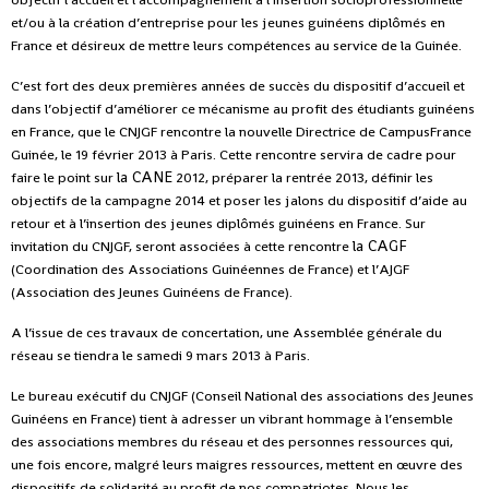
et/ou à la création d’entreprise pour les jeunes guinéens diplômés en
France et désireux de mettre leurs compétences au service de la Guinée.
C’est fort des deux premières années de succès du dispositif d’accueil et
dans l’objectif d’améliorer ce mécanisme au profit des étudiants guinéens
en France, que le CNJGF rencontre la nouvelle Directrice de CampusFrance
Guinée, le 19 février 2013 à Paris. Cette rencontre servira de cadre pour
la CANE
faire le point sur
2012, préparer la rentrée 2013, définir les
objectifs de la campagne 2014 et poser les jalons du dispositif d’aide au
retour et à l’insertion des jeunes diplômés guinéens en France. Sur
la CAGF
invitation du CNJGF, seront associées à cette rencontre
(Coordination des Associations Guinéennes de France) et l’AJGF
(Association des Jeunes Guinéens de France).
A l’issue de ces travaux de concertation, une Assemblée générale du
réseau se tiendra le samedi 9 mars 2013 à Paris.
Le bureau exécutif du CNJGF (Conseil National des associations des Jeunes
Guinéens en France) tient à adresser un vibrant hommage à l’ensemble
des associations membres du réseau et des personnes ressources qui,
une fois encore, malgré leurs maigres ressources, mettent en œuvre des
dispositifs de solidarité au profit de nos compatriotes. Nous les