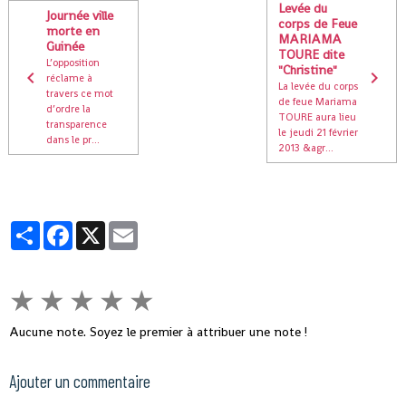
Levée du
Journée ville
corps de Feue
morte en
MARIAMA
Guinée
TOURE dite
L’opposition
"Christine"
réclame à
La levée du corps
travers ce mot
de feue Mariama
d’ordre la
TOURE aura lieu
transparence
le jeudi 21 février
dans le pr...
2013 &agr...
Partager
Facebook
X
Email
★
★
★
★
★
Aucune note. Soyez le premier à attribuer une note !
Ajouter un commentaire