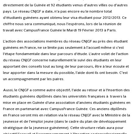
directement de la Guinée et 92 étudiants venus d’autres villes ou d’autres
pays. Le réseau CNJGF a date, n’a pas encore eu le nombre total
d’étudiants guinéens ayant obtenu leur visa étudiant pour 2012/2013. Ce
chiffre nous sera communiqué, nous l’espérons, lors de la réunion de
travail avec CampusFrance Guinée le Mardi 19 Février 2013 à Paris.
L’action des associations membres du réseau CNJGF au près des étudiant
guinéens en France, ne se limite pas seulement à l’accueil même si c’est
l’étape fondamentale dans leur parcours d’étude. L’autre volet de l’action
du réseau CNJGF concerne naturellement le suivi des
étudiants en leur
apportant des conseils tout au long de leur parcours, être à leur écoute et
leur apporter dans la mesure du possible, l’aide dont ils ont besoin. C’est
un accompagnement par les paires.
Aussi, le CNJGF a comme autre objectif, l’aide au retour et à l’insertion des
étudiants guinéens diplômés dans les universités françaises à travers la
mise en place en Guinée d’une association d’anciens étudiants guinéens en
France en partenariat avec CampusFrance Guinée. Ces anciens diplômés
en France seront mis en relation via le réseau CNJGF avec le Ministère de la
jeunesse et de l’emploi jeune (dans le cadre du plan de développement
stratégique de la jeunesse guinéenne). Cette structure relais aura pour
objectif l’accueil et l’accompagnement à l’insertion socioprofessionnelle