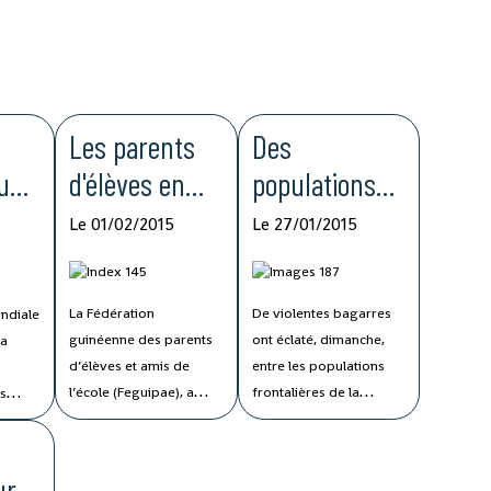
Les parents
Des
 une
d'élèves en
populations
tion
colère en
frontalières
Le 01/02/2015
Le 27/01/2015
Guinée
s'affrontent
n
entre la
La Fédération
De violentes bagarres
ndiale
ays
Guinée et le
guinéenne des parents
ont éclaté, dimanche,
 a
ar
Mali
d’élèves et amis de
entre les populations
l’école (Feguipae), a
frontalières de la
es
réclamé, ce jeudi, des
Guinée et du Mali à plus
nation
patrons des écoles
de 800 km de la capitale
r
privées le
guinéenne, Conakry, à
ur