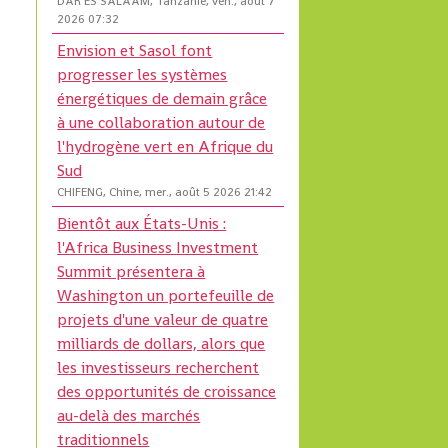
DAR ES SALAAM, Tanzanie, ven., août 7
2026 07:32
Envision et Sasol font
progresser les systèmes
énergétiques de demain grâce
à une collaboration autour de
l'hydrogène vert en Afrique du
Sud
CHIFENG, Chine, mer., août 5 2026 21:42
Bientôt aux États-Unis :
l'Africa Business Investment
Summit présentera à
Washington un portefeuille de
projets d'une valeur de quatre
milliards de dollars, alors que
les investisseurs recherchent
des opportunités de croissance
au-delà des marchés
traditionnels