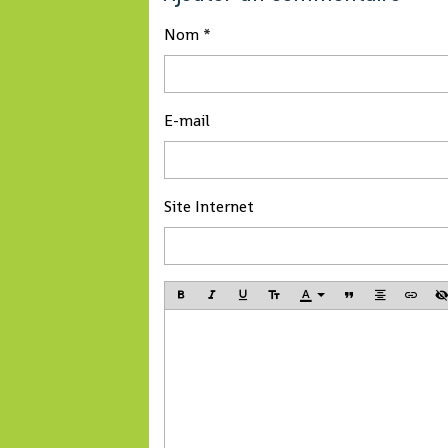
virus Ebola, anno
communiqué de c
Nom
association reçue 
PANA à Bruxelles
E-mail
Site Internet