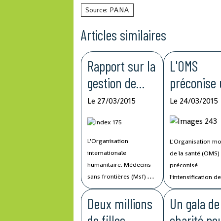
Source: PANA
Articles similaires
Rapport sur la
L'OMS
gestion de
préconise
l'épidémie
intensifica
Le 27/03/2015
Le 24/03/2015
Ebola
de la
vaccinatio
L'Organisation
L'Organisation mo
dans les p
internationale
de la santé (OMS)
touchés p
humanitaire, Médecins
préconisé
sans frontières (Msf) a
l'intensification d
Ebola
publié lundi un rapport
activités de vacci
Deux millions
Un gala de
critique sur la gestion
systématique pou
de l'épidémie d'Ebola
parer à un risque
de filles
charité po