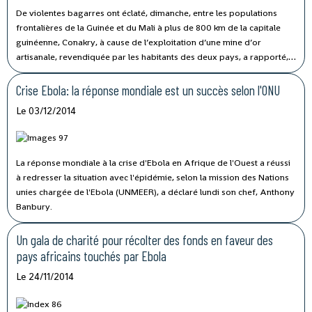
De violentes bagarres ont éclaté, dimanche, entre les populations
frontalières de la Guinée et du Mali à plus de 800 km de la capitale
guinéenne, Conakry, à cause de l’exploitation d’une mine d’or
artisanale, revendiquée par les habitants des deux pays, a rapporté,
lundi, la Radio Télévision Guinéenne (RTG), citant l’Agence Guinéenne
de Presse (AGP).
Crise Ebola: la réponse mondiale est un succès selon l'ONU
Le 03/12/2014
La réponse mondiale à la crise d'Ebola en Afrique de l'Ouest a réussi
à redresser la situation avec l'épidémie, selon la mission des Nations
unies chargée de l'Ebola (UNMEER), a déclaré lundi son chef, Anthony
Banbury.
Un gala de charité pour récolter des fonds en faveur des
pays africains touchés par Ebola
Le 24/11/2014