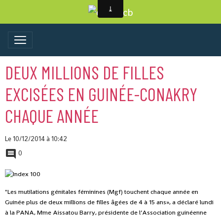
DEUX MILLIONS DE FILLES
EXCISÉES EN GUINÉE-CONAKRY
CHAQUE ANNÉE
Le 10/12/2014
à 10:42
0
"Les mutilations génitales féminines (Mgf) touchent chaque année en
Guinée plus de deux millions de filles âgées de 4 à 15 ans», a déclaré lundi
à la PANA, Mme Aissatou Barry, présidente de l’Association guinéenne