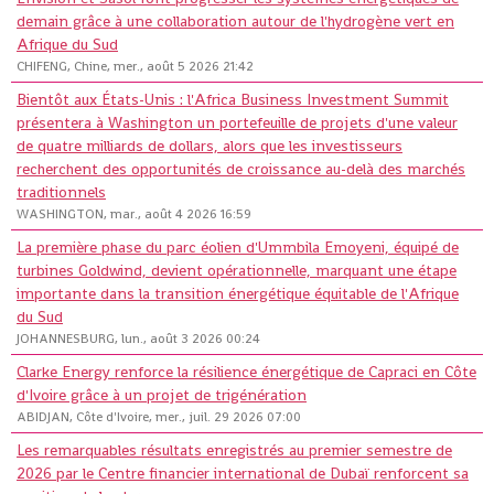
demain grâce à une collaboration autour de l'hydrogène vert en
Afrique du Sud
CHIFENG, Chine, mer., août 5 2026 21:42
Bientôt aux États-Unis : l'Africa Business Investment Summit
présentera à Washington un portefeuille de projets d'une valeur
de quatre milliards de dollars, alors que les investisseurs
recherchent des opportunités de croissance au-delà des marchés
traditionnels
WASHINGTON, mar., août 4 2026 16:59
La première phase du parc éolien d'Ummbila Emoyeni, équipé de
turbines Goldwind, devient opérationnelle, marquant une étape
importante dans la transition énergétique équitable de l'Afrique
du Sud
JOHANNESBURG, lun., août 3 2026 00:24
Clarke Energy renforce la résilience énergétique de Capraci en Côte
d'Ivoire grâce à un projet de trigénération
ABIDJAN, Côte d'Ivoire, mer., juil. 29 2026 07:00
Les remarquables résultats enregistrés au premier semestre de
2026 par le Centre financier international de Dubaï renforcent sa