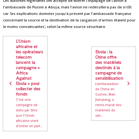
Les autorités nigérianes ont accepté de libérer l'équipage de l'avion à
l'ambassade de Russie à Abuja, mais l'avion ne redécollera pas de si tôt
car 'les explications données jusqu'à présent par l'ambassade française
concernant la source et la destination de la cargaison d'armes étaient pour
le moins convaincantes', selon la même source sécuritaire.
L’Union
africaine et
les opérateurs
Ebola : la
telecom
Chine offre
lancent la
des matériels
campagne «
destinés à la
Africa
campagne de
Against
sensibilisation
Ebola » pour
L'ambassadeur
collecter des
de Chine en
fonds
Guinée, Bian
C’est une
Jianqiang, a
campagne de
remis mardi des
dons par Sms
matériels de
que l’Union
son...
africaine vient
d’initier en part...