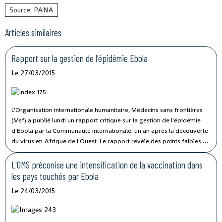
Source: PANA
Articles similaires
Rapport sur la gestion de l'épidémie Ebola
Le 27/03/2015
L'Organisation internationale humanitaire, Médecins sans frontières
(Msf) a publié lundi un rapport critique sur la gestion de l'épidémie
d'Ebola par la Communauté internationale, un an après la découverte
du virus en Afrique de l'Ouest. Le rapport révèle des points faibles de
la réaction internationale à cette crise de santé, soulignant sous forme
de mise en garde, que l'épidémie n'est pas vaincue malgré la baisse
L'OMS préconise une intensification de la vaccination dans
globale des cas.
les pays touchés par Ebola
Le 24/03/2015