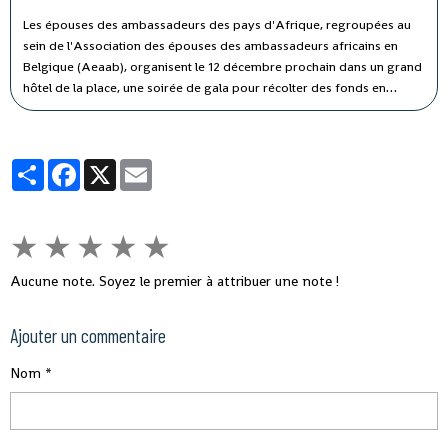
Les épouses des ambassadeurs des pays d'Afrique, regroupées au
sein de l'Association des épouses des ambassadeurs africains en
Belgique (Aeaab), organisent le 12 décembre prochain dans un grand
hôtel de la place, une soirée de gala pour récolter des fonds en
faveur des pays touchés par le virus Ebola, annonce un communiqué
de cette association reçue par la PANA à Bruxelles.
Partager
Facebook
X
Email
★
★
★
★
★
Aucune note. Soyez le premier à attribuer une note !
Ajouter un commentaire
Nom