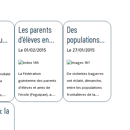
Les parents
Des
 une
d'élèves en
populations
tion
colère en
frontalières
Le 01/02/2015
Le 27/01/2015
Guinée
s'affrontent
n
entre la
La Fédération
De violentes bagarres
ndiale
ays
Guinée et le
guinéenne des parents
ont éclaté, dimanche,
 a
ar
Mali
d’élèves et amis de
entre les populations
l’école (Feguipae), a
frontalières de la
es
réclamé, ce jeudi, des
Guinée et du Mali à plus
nation
: la
patrons des écoles
de 800 km de la capitale
r
privées le
guinéenne, Conakry, à
remboursement des
cause de l’exploitation
mies
trois mois de scolarité
d’une mine d’or