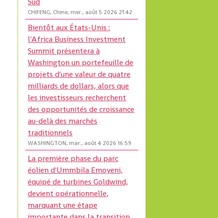
Sud
CHIFENG, Chine, mer., août 5 2026 21:42
Bientôt aux États-Unis :
l'Africa Business Investment
Summit présentera à
Washington un portefeuille de
projets d'une valeur de quatre
milliards de dollars, alors que
les investisseurs recherchent
des opportunités de croissance
au-delà des marchés
traditionnels
WASHINGTON, mar., août 4 2026 16:59
La première phase du parc
éolien d'Ummbila Emoyeni,
équipé de turbines Goldwind,
devient opérationnelle,
marquant une étape
importante dans la transition