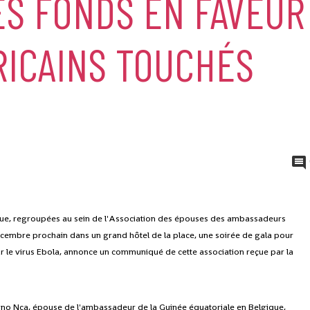
ES FONDS EN FAVEUR
RICAINS TOUCHÉS
ue, regroupées au sein de l'Association des épouses des ambassadeurs
décembre prochain dans un grand hôtel de la place, une soirée de gala pour
r le virus Ebola, annonce un communiqué de cette association reçue par la
 Nca, épouse de l'ambassadeur de la Guinée équatoriale en Belgique,