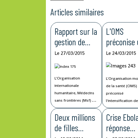
Articles similaires
Rapport sur la
L'OMS
gestion de
préconise
l'épidémie
intensifica
Le 27/03/2015
Le 24/03/2015
Ebola
de la
vaccinatio
L'Organisation
L'Organisation mo
dans les p
internationale
de la santé (OMS)
touchés p
humanitaire, Médecins
préconisé
sans frontières (Msf) a
l'intensification d
Ebola
publié lundi un rapport
activités de vacci
Deux millions
Crise Ebola
critique sur la gestion
systématique pou
de l'épidémie d'Ebola
parer à un risque
de filles
réponse
par la Communauté
croissant d'épidé
internationale, un an
de rougeole, de