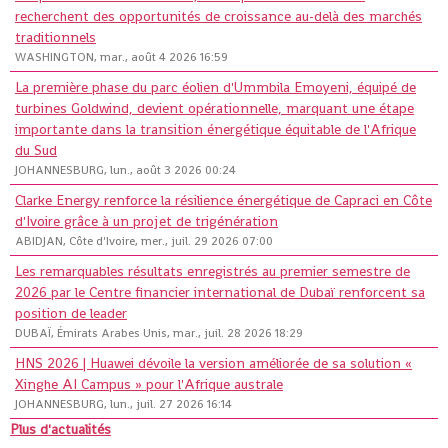
recherchent des opportunités de croissance au-delà des marchés
traditionnels
WASHINGTON, mar., août 4 2026 16:59
La première phase du parc éolien d'Ummbila Emoyeni, équipé de
turbines Goldwind, devient opérationnelle, marquant une étape
importante dans la transition énergétique équitable de l'Afrique
du Sud
JOHANNESBURG, lun., août 3 2026 00:24
Clarke Energy renforce la résilience énergétique de Capraci en Côte
d'Ivoire grâce à un projet de trigénération
ABIDJAN, Côte d'Ivoire, mer., juil. 29 2026 07:00
Les remarquables résultats enregistrés au premier semestre de
2026 par le Centre financier international de Dubaï renforcent sa
position de leader
DUBAÏ, Émirats Arabes Unis, mar., juil. 28 2026 18:29
HNS 2026 | Huawei dévoile la version améliorée de sa solution «
Xinghe AI Campus » pour l'Afrique australe
JOHANNESBURG, lun., juil. 27 2026 16:14
Plus d'actualités