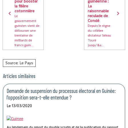
pour booster
guinéenne :
la filière
La
cotonnière
raisonnable
reculade de
Le
Condé
gouvernement
guinéen vient de
Depuis le règne
débourser une
du célèbre
trentaine de
dictateur Sékou
milliards de
Touré
francs guin...
jusqu’&a...
Source: Le Pays
Articles similaires
Demande de suspension du processus électoral en Guinée:
l'opposition sera-t-elle entendue ?
Le 13/03/2020
Au lendemain du report du double scrutin et de la publication du rapport