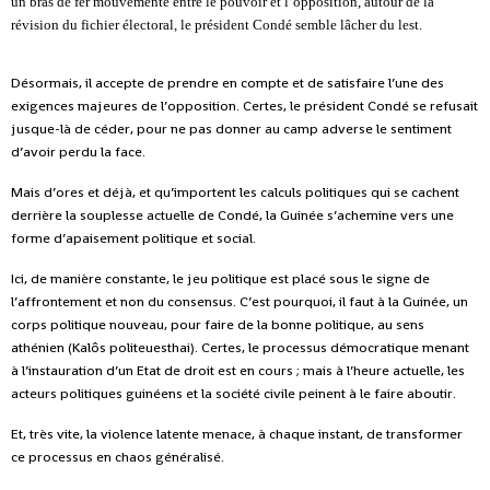
un bras de fer mouvementé entre le pouvoir et l’opposition, autour de la
révision du fichier électoral, le président Condé semble lâcher du lest.
Désormais, il accepte de prendre en compte et de satisfaire l’une des
exigences majeures de l’opposition. Certes, le président Condé se refusait
jusque-là de céder, pour ne pas donner au camp adverse le sentiment
d’avoir perdu la face.
Mais d’ores et déjà, et qu’importent les calculs politiques qui se cachent
derrière la souplesse actuelle de Condé, la Guinée s’achemine vers une
forme d’apaisement politique et social.
Ici, de manière constante, le jeu politique est placé sous le signe de
l’affrontement et non du consensus. C’est pourquoi, il faut à la Guinée, un
corps politique nouveau, pour faire de la bonne politique, au sens
athénien (Kalôs politeuesthai). Certes, le processus démocratique menant
à l’instauration d’un Etat de droit est en cours ; mais à l’heure actuelle, les
acteurs politiques guinéens et la société civile peinent à le faire aboutir.
Et, très vite, la violence latente menace, à chaque instant, de transformer
ce processus en chaos généralisé.