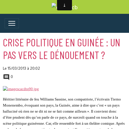
CRISE POLITIQUE EN GUINÉE : UN
PAS VERS LE DÉNOUEMENT ?
Le 15/03/2013
à 20:02
0
Héritier littéraire de feu Williams Sassine, son compatriote, l’écrivain Tierno
Monenembo, évoquant son pays, la Guinée, aime à dire que c’est « un pays
halluciné où rien ne se dit ni ne se fait comme ailleurs ». Il convient donc
d’être prudent dès qu’on parle de ce pays, de surcroît quand on touche à la
scène politique guinéenne. Car, elle ressemble fort à un théâtre comique. Après