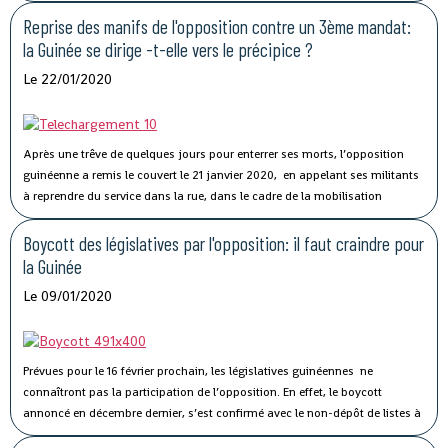
l’atmosphère sociopolitique dans son pays.
Reprise des manifs de l'opposition contre un 3ème mandat:
la Guinée se dirige -t-elle vers le précipice ?
Le 22/01/2020
Après une trêve de quelques jours pour enterrer ses morts, l’opposition
guinéenne a remis le couvert le 21 janvier 2020, en appelant ses militants
à reprendre du service dans la rue, dans le cadre de la mobilisation
«
massive
» et «
illimitée
» qu’elle a lancée pour faire barrage aux velléités
de modification constitutionnelle du président Alpha Condé à l’effet de
Boycott des législatives par l'opposition: il faut craindre pour
s’ouvrir les portes d’un troisième mandat à la tête de l’Etat.
la Guinée
Le 09/01/2020
Prévues pour le 16 février prochain, les législatives guinéennes ne
connaîtront pas la participation de l’opposition. En effet, le boycott
annoncé en décembre dernier, s’est confirmé avec le non-dépôt de listes à
la date de clôture, par les grandes formations politiques qui, réunies au