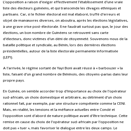
L’opposition a raison d’exiger effectivement l’établissement d’une vraie
liste des électeurs guinéens, et qui transcende les clivages ethniques et
partisans. Car, si le fichier électoral est mal élaboré, truffé d’erreurs et
objet de manœuvres diverses, on aboutira, après les élections législatives,
à une grave crise post-électorale. Il ne faudrait surtout pas que, le jour des
élections, un bon nombre de Guinéens se retrouvent sans carte
d’électeurs, donc victimes d’un déni de citoyenneté. Souvenons-nous de la
bataille politique et syndicale, au Bénin, lors des dernières élections
présidentielles, autour de la liste électorale permanente informatisée
(LEPI).
A l’arrivée, le régime sortant de Yayi Boni avait réussi à « barbouzer » la
liste, faisant d’un grand nombre de Béninois, des citoyens-parias dans leur
propre pays.
En Guinée, on semble accorder trop d’importance au choix de l’opérateur
sud-africain, un choix domestique et arbitraire, au détriment d’un choix
rationnel fait, par exemple, par une structure compétente comme la CENI.
Mais, en réalité, les tensions et la méfiance actuelles entre Condé et
l’opposition sont d’abord de nature politique avant d’être technique. Cette
remise en cause du choix de l’opérateur sud-africain par l’opposition ne
doit pas « tuer », mais favoriser le dialogue entre les deux camps. Le