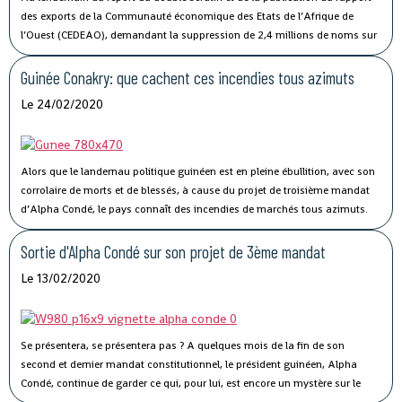
des exports de la Communauté économique des Etats de l’Afrique de
l’Ouest (CEDEAO), demandant la suppression de 2,4 millions de noms sur
le fichier électoral, l’opposition guinéenne a demandé la suspension du
processus électoral. Sans entrer dans les détails, l’on pourrait dire qu’elle
Guinée Conakry: que cachent ces incendies tous azimuts
est dans son rôle.
Le 24/02/2020
Alors que le landernau politique guinéen est en pleine ébullition, avec son
corrolaire de morts et de blessés, à cause du projet de troisième mandat
d’Alpha Condé, le pays connaît des incendies de marchés tous azimuts.
Selon des médias, dix-sept incendies au total ont été enregistrés en une
semaine dont le dernier cas en date remonte au 22 février 2020, qui aura
Sortie d'Alpha Condé sur son projet de 3ème mandat
ravagé plusieurs boutiques et magasins dans le quartier de la cimenterie
Le 13/02/2020
dans la capitale guinéenne.
Se présentera, se présentera pas ? A quelques mois de la fin de son
second et dernier mandat constitutionnel, le président guinéen, Alpha
Condé, continue de garder ce qui, pour lui, est encore un mystère sur le
projet de 3e mandat dont l’opposition lui prête l’intention et qui pollue