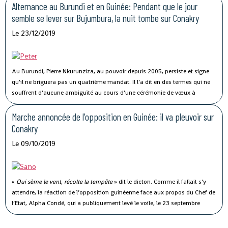
sein du Front national pour la défense de la Constitution (FNDC) avec des
Alternance au Burundi et en Guinée: Pendant que le jour
organisations de la société civile, sont depuis plusieurs mois en croisade
semble se lever sur Bujumbura, la nuit tombe sur Conakry
contre un troisième mandat du président Alpha Condé.
Le 23/12/2019
Au Burundi, Pierre Nkurunziza, au pouvoir depuis 2005, persiste et signe
qu’il ne briguera pas un quatrième mandat. Il l’a dit en des termes qui ne
souffrent d’aucune ambiguïté au cours d’une cérémonie de vœux à
l’adresse des corps de défense, de sécurité et du renseignement, le
vendredi dernier à Gitega, la nouvelle capitale.
Marche annoncée de l'opposition en Guinée: il va pleuvoir sur
Conakry
Le 09/10/2019
«
Qui sème le vent, récolte la tempête
» dit le dicton. Comme il fallait s’y
attendre, la réaction de l’opposition guinéenne face aux propos du Chef de
l’Etat, Alpha Condé, qui a publiquement levé le voile, le 23 septembre
dernier, sur son intention de modifier la Constitution pour briguer un
troisième mandat, n’a pas tardé.