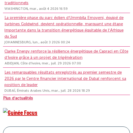
traditionnels
WASHINGTON, mar., août 4 2026 16:59
La première phase du parc éolien d'Ummbila Emoyeni, équipé de
turbines Goldwind, devient opérationnelle, marquant une étape
importante dans la transition énergétique équitable de l'Afrique
du Sud
JOHANNESBURG, lun., août 3 2026 00:24
Clarke Energy renforce la résilience énergétique de Capraci en Côte
d'Ivoire grâce à un projet de trigénération
ABIDJAN, Côte d'Ivoire, mer., juil. 29 2026 07:00
Les remarquables résultats enregistrés au premier semestre de
2026 par le Centre financier international de Dubaï renforcent sa
position de leader
DUBAÏ, Émirats Arabes Unis, mar., juil. 28 2026 18:29
Plus d'actualités