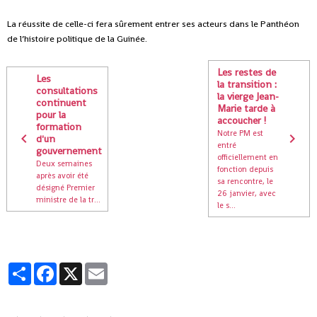
La réussite de celle-ci fera sûrement entrer ses acteurs dans le Panthéon
de l’histoire politique de la Guinée.
Les restes de
Les
la transition :
consultations
la vierge Jean-
continuent
Marie tarde à
pour la
accoucher !
formation
Notre PM est
d'un
entré
gouvernement
officiellement en
Deux semaines
fonction depuis
après avoir été
sa rencontre, le
désigné Premier
26 janvier, avec
ministre de la tr...
le s...
Partager
Facebook
X
Email